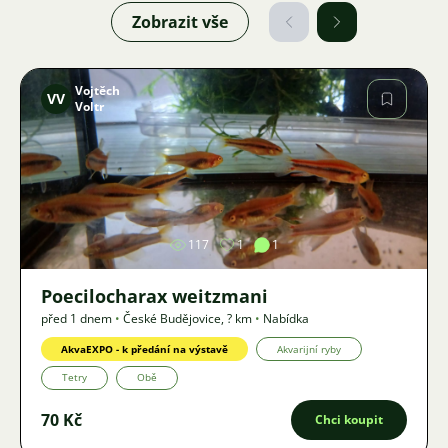
Zobrazit vše
Vojtěch
VV
Voltr
Obrázek
117
1
1
Poecilocharax weitzmani
před 1 dnem
•
České Budějovice
,
? km
•
Nabídka
AkvaEXPO - k předání na výstavě
Akvarijní ryby
Tetry
Obě
70 Kč
Chci koupit