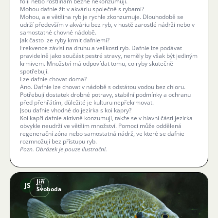
fólii nebo rostlinám běžně nekonzumují.
Mohou dafnie žít v akváriu společně s rybami?
Mohou, ale většina ryb je rychle zkonzumuje. Dlouhodobě se
udrží především v akváriu bez ryb, v hustě zarostlé nádrži nebo v
samostatné chovné nádobě.
Jak často lze ryby krmit dafniemi?
Frekvence závisí na druhu a velikosti ryb. Dafnie lze podávat
pravidelně jako součást pestré stravy, neměly by však být jediným
krmivem. Množství má odpovídat tomu, co ryby skutečně
spotřebují.
Lze dafnie chovat doma?
Ano. Dafnie lze chovat v nádobě s odstátou vodou bez chloru.
Potřebují dostatek drobné potravy, stabilní podmínky a ochranu
před přehřátím, důležité je kulturu nepřekrmovat.
Jsou dafnie vhodné do jezírka s koi kapry?
Koi kapři dafnie aktivně konzumují, takže se v hlavní části jezírka
obvykle neudrží ve větším množství. Pomoci může oddělená
regenerační zóna nebo samostatná nádrž, ve které se dafnie
rozmnožují bez přístupu ryb.
Pozn. Obrázek je pouze ilustrační.
Jiří
JS
Svoboda