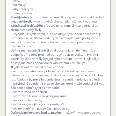
- tetry,
- parmičky,
- labyrintní ryby,
- menší cichlidy,
- závojnatky,
Mladé dafnie jsou vhodné pro menší ryby, zatímco dospělí jedinci
- jezírkové ryby,
poslouží jako krmivo pro větší druhy. Jejich výživová hodnota
- odrostlejší rybí potěr.
závisí na druhu, stáří a především na tom, čím se dafnie před
zkrmením samy živily.
✅ Výhodou živých dafnií je, že pokud je ryby ihned nespotřebují,
nezačnou se ve sladké vodě rychle rozkládat jako přebytečné
suché krmivo. Po určitou dobu zůstávají živé a pokračují ve
filtrování vody.
Dafnie mají pevnější vnější obal obsahující chitin. Ten může
podpořit přirozený průchod potravy trávicím traktem ryb. Ani
dafnie by však neměly být jediným druhem krmiva. Nejlepší je
pestrý jídelníček odpovídající konkrétnímu druhu ryb.
🪣 Jak chovat dafnie jako živé krmení?
Vlastní chov dafnií není příliš náročný. Použít lze plastovou
nádobu, sud, menší venkovní nádrž nebo samostatné jezírko bez
ryb. Nádoba by měla být umístěna na světlém místě, ale v létě
není vhodné celodenní prudké slunce, které může vodu přehřívat.
Základní podmínky pro chov dafnií
- odstátá voda bez chloru,
- dostatek mikrořas a mikroorganismů,
- stabilní teplota vody,
- žádné ryby ani jiní výrazní predátoři,
- šetrné odebírání pouze části populace,
- pravidelná kontrola kvality vody.
Dafnie lze přikrmovat velmi malým množstvím vhodné potravy,