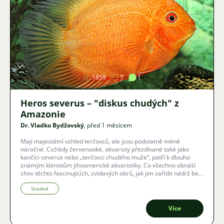
Obrázek
1859
7
1
Heros severus – "diskus chudých" z
Amazonie
Dr. Vladko Bydžovský
, před 1 měsícem
Mají majestátní vzhled terčovců, ale jsou podstatně méně
náročné. Cichlidy červenooké, akvaristy přezdívané také jako
kančíci severus nebo „terčovci chudého muže“, patří k dlouho
známým klenotům jihoamerické akvaristiky. Co všechno obnáší
chov těchto fascinujících, zvídavých obrů, jak jim zařídit nádrž bez
rizika zničených rostlin a jaké netradiční barevné varianty dnes
vládnou světu akvárií?
Snadné
Více