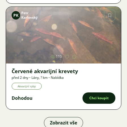
Petr
PK
Karlovský
Obrázek
110
Červené akvarijní krevety
před 2 dny
•
Lány
,
? km
•
Nabídka
Akvarijní ryby
Dohodou
Chci koupit
Zobrazit vše