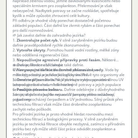
například zelenou vodou, jemně dávkovanými kvasnicemi nebo
speciálním krmivem pro zooplankton. Překrmování je však
nebezpečné. Nadbytek potravy se začne rozkládat, spotřebuje
kyslík a může způsobit zhroucení celé kultury.
Při odběru je vhodné vždy ponechat dostatečně početnou
základní populaci. Část dafnií lze zkrmit rybám a část ponechat
pro další rozmnožování.
🌱 Jak zavést dafnie do zahradního jezírka?
1.
Zkontrolujte počet ryb.
V silně zarybněném jezírku budou
dafnie pravděpodobně rychle zkonzumovány.
2.
Vytvořte úkryty.
Pomohou husté vodní rostliny, mělké zóny
nebo oddělená regenerační část.
3.
Nepoužívejte agresivní přípravky proti řasám.
Některé
mohou poškodit nebo zahubit také dafnie.
☀️ Dafnie, filtrace a UV lampa
4.
UV lampa pomáhá likvidovat volně plovoucí řasy a
Nevysazujte dafnie do čerstvé chlorované vody.
Voda by
měla být odstátá a jezírko biologicky stabilní.
mikroorganismy procházející zařízením. Právě tyto organismy ale
5.
zároveň tvoří potravu dafnií. V jezírku s trvale zapnutou silnou UV
Omezte přísun živin.
Nepřekrmujte ryby a pravidelně
odstraňujte listí a odumřelé rostliny.
lampou proto mohou mít dafnie méně potravy a jejich populace
6.
se nemusí výrazně rozrůst.
Použijte zdravou kulturu.
Dafnie odebírejte z důvěryhodného
zdroje, abyste do jezírka nezanesli parazity nebo nežádoucí
Samotné dafnie obvykle nejsou UV lampou přímo zasaženy,
organismy.
pokud neprocházejí čerpadlem a UV jednotkou. Silný průtok přes
technickou filtraci však může část drobného zooplanktonu
zachytit nebo poškodit.
Pro přírodní jezírka je proto vhodné hledat rovnováhu mezi
technickou filtrací a biologickými procesy. V silně zarybněném
jezírku je technická filtrace obvykle nezbytná, zatímco v přírodním
jezírku bez ryb může větší část práce odvádět zooplankton a
vodní rostliny.