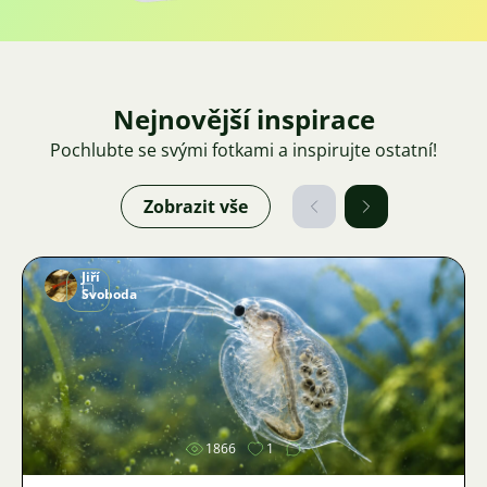
Nejnovější inspirace
Pochlubte se svými fotkami a inspirujte ostatní!
Zobrazit vše
Jiří
Svoboda
Obrázek
1866
1