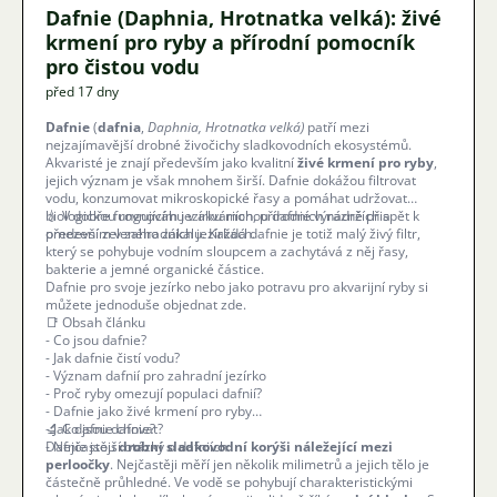
Dafnie (Daphnia, Hrotnatka velká): živé
krmení pro ryby a přírodní pomocník
pro čistou vodu
před 17 dny
Dafnie
(
dafnia
,
Daphnia, Hrotnatka velká)
patří mezi
nejzajímavější drobné živočichy sladkovodních ekosystémů.
Akvaristé je znají především jako kvalitní
živé krmení pro ryby
,
jejich význam je však mnohem širší. Dafnie dokážou filtrovat
vodu, konzumovat mikroskopické řasy a pomáhat udržovat
biologickou rovnováhu v akváriích, přírodních nádržích a
💧 V dobře fungujícím jezírku mohou dafnie výrazně přispět k
především v zahradních jezírkách.
omezení zeleného zákalu. Každá dafnie je totiž malý živý filtr,
který se pohybuje vodním sloupcem a zachytává z něj řasy,
bakterie a jemné organické částice.
Dafnie pro svoje jezírko nebo jako potravu pro akvarijní ryby si
můžete jednoduše objednat zde.
📑 Obsah článku
-
Co jsou dafnie?
-
Jak dafnie čistí vodu?
-
Význam dafnií pro zahradní jezírko
-
Proč ryby omezují populaci dafnií?
-
Dafnie jako živé krmení pro ryby
-
🔬 Co jsou dafnie?
Jak dafnie chovat?
-
Dafnie jsou
Nejčastější otázky o dafniích
drobní sladkovodní korýši náležející mezi
perloočky
. Nejčastěji měří jen několik milimetrů a jejich tělo je
částečně průhledné. Ve vodě se pohybují charakteristickými