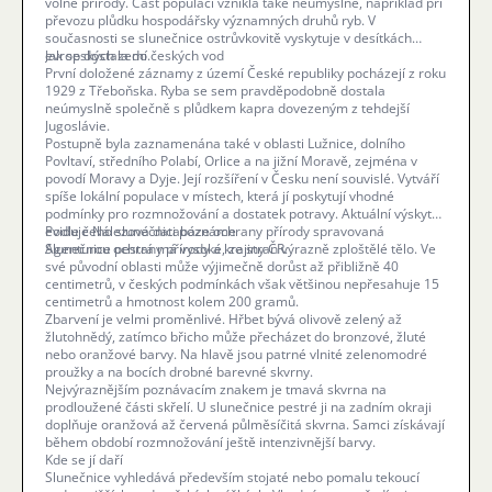
volné přírody. Část populací vznikla také neúmyslně, například při
převozu plůdku hospodářsky významných druhů ryb. V
současnosti se slunečnice ostrůvkovitě vyskytuje v desítkách
evropských zemí.
Jak se dostala do českých vod
První doložené záznamy z území České republiky pocházejí z roku
1929 z Třeboňska. Ryba se sem pravděpodobně dostala
neúmyslně společně s plůdkem kapra dovezeným z tehdejší
Jugoslávie.
Postupně byla zaznamenána také v oblasti Lužnice, dolního
Povltaví, středního Polabí, Orlice a na jižní Moravě, zejména v
povodí Moravy a Dyje. Její rozšíření v Česku není souvislé. Vytváří
spíše lokální populace v místech, která jí poskytují vhodné
podmínky pro rozmnožování a dostatek potravy. Aktuální výskyt
eviduje Nálezová databáze ochrany přírody spravovaná
Podle čeho slunečnici poznáme
Agenturou ochrany přírody a krajiny ČR.
Slunečnice pestrá má vysoké, ze stran výrazně zploštělé tělo. Ve
své původní oblasti může výjimečně dorůst až přibližně 40
centimetrů, v českých podmínkách však většinou nepřesahuje 15
centimetrů a hmotnost kolem 200 gramů.
Zbarvení je velmi proměnlivé. Hřbet bývá olivově zelený až
žlutohnědý, zatímco břicho může přecházet do bronzové, žluté
nebo oranžové barvy. Na hlavě jsou patrné vlnité zelenomodré
proužky a na bocích drobné barevné skvrny.
Nejvýraznějším poznávacím znakem je tmavá skvrna na
prodloužené části skřelí. U slunečnice pestré ji na zadním okraji
doplňuje oranžová až červená půlměsíčitá skvrna. Samci získávají
během období rozmnožování ještě intenzivnější barvy.
Kde se jí daří
Slunečnice vyhledává především stojaté nebo pomalu tekoucí