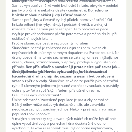
lokality, hustotě populace a stavu celého vodního ekosystému.
Slunečnice pestrá dospívá zpravidla již v jednom až dvou letech.
Samec vyhloubí v mělké vodě kruhovité hnízdo, obvykle v podobě
jamky o průměru několika desítek centimetrů.
Do jednoho
hnízda mohou naklást jikry i různé samice
.
Samec poté jikry a čerstvě vylíhlý plůdek intenzivně střeží. Od
hnízda odhání jiné ryby, někdy i podstatně větší, a unikající
mláďata může tlamou přenášet zpět. Tato rodičovská péče
zvyšuje pravděpodobnost přežití potomstva a pomáhá druhu při
osidlování nových lokalit.
Proč je slunečnice pestrá regulovaným druhem
Slunečnice pestrá je zařazena na unijní seznam invazních
nepůvodních druhů s významným dopadem na Evropskou unii. Na
druhy uvedené na tomto seznamu se vztahují omezení týkající se
držení, chovu, rozmnožování, přepravy, prodeje a vypouštění do
přírody.
Bez příslušného povolení ji proto nelze pořizovat jako
akvarijní nebo jezírkovou rybu ani ji přemisťovat mezi
Český zákon o rybářství navíc stanovuje, že invazní
lokalitami
nepůvodní druh z unijního seznamu nesmí být po ulovení
.
vrácen zpět do vody
. Slunečnici také nelze použít jako nástražní
rybu. S uloveným jedincem je nutné zacházet v souladu s pravidly
ochrany zvířat a rybářským řádem příslušného revíru.
Lze ji z českých vod odstranit?
Úplné odstranění zavedené populace je prakticky nemožné.
Běžný odlov může počet ryb dočasně snížit, ale zpravidla
nedokáže zachytit všechny jedince. Několik přeživších ryb může
populaci znovu obnovit.
V malých a technicky regulovatelných nádržích může být účinné
úplné vypuštění vody a ponechání dna dostatečně dlouho
vyschnout. Takový zásah však musí být odborně naplánovaný,