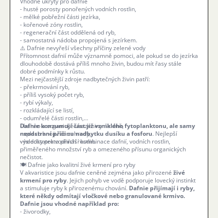
Vhodné úkryty pro dafnie
- husté porosty ponořených vodních rostlin,
- mělké pobřežní části jezírka,
- kořenové zóny rostlin,
- regenerační část oddělená od ryb,
- samostatná nádoba propojená s jezírkem.
⚠️ Dafnie nevyřeší všechny příčiny zelené vody
Přítomnost dafnií může významně pomoci, ale pokud se do jezírka
dlouhodobě dostává příliš mnoho živin, budou mít řasy stále
dobré podmínky k růstu.
Mezi nejčastější zdroje nadbytečných živin patří:
- překrmování ryb,
- příliš vysoký počet ryb,
- rybí výkaly,
- rozkládající se listí,
- odumřelé části rostlin,
- bahno a organické usazeniny na dně,
Dafnie konzumují část již vzniklého fytoplanktonu, ale samy
- splach hnojiv ze zahrady,
neodstraní příčinu nadbytku dusíku a fosforu
. Nejlepší
- nedostatek vodních rostlin.
výsledky proto přináší kombinace dafnií, vodních rostlin,
přiměřeného množství ryb a omezeného přísunu organických
nečistot.
🍽️ Dafnie jako kvalitní živé krmení pro ryby
V akvaristice jsou dafnie ceněné zejména jako přirozené
živé
krmení pro ryby
. Jejich pohyb ve vodě podporuje lovecký instinkt
a stimuluje ryby k přirozenému chování.
Dafnie přijímají i ryby,
které někdy odmítají vločkové nebo granulované krmivo.
Dafnie jsou vhodné například pro:
- živorodky,