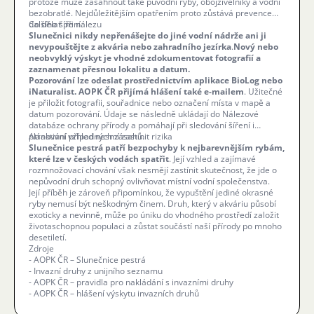
protože může zasáhnout také původní ryby, obojživelníky a vodní
bezobratlé. Nejdůležitějším opatřením proto zůstává prevence
dalšího šíření.
Co dělat při nálezu
Slunečnici nikdy nepřenášejte do jiné vodní nádrže ani ji
nevypouštějte z akvária nebo zahradního jezírka
.
Nový nebo
neobvyklý výskyt je vhodné zdokumentovat fotografií a
zaznamenat přesnou lokalitu a datum.
Pozorování lze odeslat prostřednictvím aplikace BioLog nebo
iNaturalist. AOPK ČR přijímá hlášení také e-mailem
. Užitečné
je přiložit fotografii, souřadnice nebo označení místa v mapě a
datum pozorování. Údaje se následně ukládají do Nálezové
databáze ochrany přírody a pomáhají při sledování šíření i
plánování případných zásahů.
Atraktivní vzhled nesmí zastínit rizika
Slunečnice pestrá patří bezpochyby k nejbarevnějším rybám,
které lze v českých vodách spatřit
. Její vzhled a zajímavé
rozmnožovací chování však nesmějí zastínit skutečnost, že jde o
nepůvodní druh schopný ovlivňovat místní vodní společenstva.
Její příběh je zároveň připomínkou, že vypuštění jediné okrasné
ryby nemusí být neškodným činem. Druh, který v akváriu působí
exoticky a nevinně, může po úniku do vhodného prostředí založit
životaschopnou populaci a zůstat součástí naší přírody po mnoho
desetiletí.
Zdroje
- AOPK ČR – Slunečnice pestrá
- Invazní druhy z unijního seznamu
- AOPK ČR – pravidla pro nakládání s invazními druhy
- AOPK ČR – hlášení výskytu invazních druhů