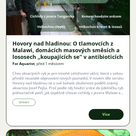
Obrázek
1715
8
Hovory nad hladinou: O tlamovcích z
Malawi, domácích masových směsích a
lososech „koupajících se“ v antibioticích
For Aquarist
, před 1 měsícem
Chov akvarijních ryb je pro mnohé celoživotní vášní, která s sebou
přináší neustálé objevování nových poznatků. V novém díle seriálu
Hovory nad hladinou se o své bohaté zkušenosti podělil známý
akvarista Josef Pejša. Proč podle něj hovězí srdce do jídelníčku ryb
jednoznačně patří, jak úspěšně chovat cichlidy z jezera Malawi a v
čem spočívá odvrácená strana komerčních velkochovů lososů či
krevet?
Střední
Více