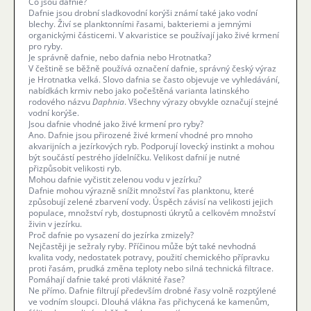
Co jsou dafnie?
Dafnie jsou drobní sladkovodní korýši známí také jako vodní
blechy. Živí se planktonními řasami, bakteriemi a jemnými
organickými částicemi. V akvaristice se používají jako živé krmení
pro ryby.
Je správně dafnie, nebo dafnia nebo Hrotnatka?
V češtině se běžně používá označení dafnie, správný český výraz
je Hrotnatka velká. Slovo dafnia se často objevuje ve vyhledávání,
nabídkách krmiv nebo jako počeštěná varianta latinského
rodového názvu
Daphnia
. Všechny výrazy obvykle označují stejné
vodní korýše.
Jsou dafnie vhodné jako živé krmení pro ryby?
Ano. Dafnie jsou přirozené živé krmení vhodné pro mnoho
akvarijních a jezírkových ryb. Podporují lovecký instinkt a mohou
být součástí pestrého jídelníčku. Velikost dafnií je nutné
přizpůsobit velikosti ryb.
Mohou dafnie vyčistit zelenou vodu v jezírku?
Dafnie mohou výrazně snížit množství řas planktonu, které
způsobují zelené zbarvení vody. Úspěch závisí na velikosti jejich
populace, množství ryb, dostupnosti úkrytů a celkovém množství
živin v jezírku.
Proč dafnie po vysazení do jezírka zmizely?
Nejčastěji je sežraly ryby. Příčinou může být také nevhodná
kvalita vody, nedostatek potravy, použití chemického přípravku
proti řasám, prudká změna teploty nebo silná technická filtrace.
Pomáhají dafnie také proti vláknité řase?
Ne přímo. Dafnie filtrují především drobné řasy volně rozptýlené
ve vodním sloupci. Dlouhá vlákna řas přichycená ke kamenům,