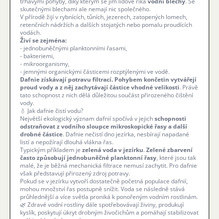
trhavými pohyby, díky kterým se jim lidově říká
vodní blechy
. Se
skutečnými blechami ale nemají nic společného.
V přírodě žijí v rybnících, tůních, jezerech, zatopených lomech,
retenčních nádržích a dalších stojatých nebo pomalu proudících
vodách.
Živí se zejména:
- jednobuněčnými planktonními řasami,
- bakteriemi,
- mikroorganismy,
- jemnými organickými částicemi rozptýlenými ve vodě.
Dafnie získávají potravu filtrací. Pohybem končetin vytvářejí
proud vody a z něj zachytávají částice vhodné velikosti
. Právě
tato schopnost z nich dělá důležitou součást přirozeného čištění
vody.
💧 Jak dafnie čistí vodu?
Největší ekologický význam dafnií spočívá v jejich
schopnosti
odstraňovat z vodního sloupce mikroskopické řasy a další
drobné částice
. Dafnie nečistí dno jezírka, nesbírají napadané
listí a nepožírají dlouhá vlákna řas.
Typickým příkladem je
zelená voda v jezírku
.
Zelené zbarvení
často způsobují jednobuněčné planktonní řasy
, které jsou tak
malé, že je běžná mechanická filtrace nemusí zachytit. Pro dafnie
však představují přirozený zdroj potravy.
Pokud se v jezírku vytvoří dostatečně početná populace dafnií,
mohou množství řas postupně snížit. Voda se následně stává
průhlednější a více světla proniká k ponořeným vodním rostlinám.
🌿 Zdravé vodní rostliny dále spotřebovávají živiny, produkují
kyslík, poskytují úkryt drobným živočichům a pomáhají stabilizovat