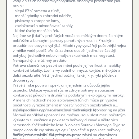
vody v nižších nadmořských výškách. Vhodným prostředím jsou
pro ni:
- slepá říční ramena a tůně,
- menší rybníky a zahradní nádrže,
- pískovny a zatopené lomy,
- zavlažovací a odvodňovací kanály,
- klidné úseky menších řek.
Nejlépe se jí daří v prohřátých vodách s měkkým dnem, členitým
pobřežím a bohatými porosty ponořených rostlin. Prudkým
proudům se obvykle vyhýbá. Mladé ryby vytvářejí početnější hejna
v mělké vodě poblíž břehů, zatímco dospělí jedinci se častěji
pohybují jednotlivě nebo v malých skupinách mezi vegetací.
Nenápadný, ale účinný predátor
Potrava slunečnice pestré se mění podle její velikosti a nabídky
konkrétní lokality. Loví larvy vodního hmyzu, korýše, měkkýše a
další bezobratlé. Větší jedinci požírají také jikry, rybí plůdek a
drobné ryby.
Právě široké potravní spektrum je jedním z důvodů jejího
úspěchu. Dokáže využívat různé zdroje potravy a současně
konkurovat původním druhům s podobnými ekologickými nároky.
V menších nádržích nebo izolovaných tůních může při vysoké
početnosti výrazně změnit množství vodních bezobratlých a
zhoršit podmínky pro rozmnožování domácích ryb.
Její dopad však není na všech lokalitách stejný. Monitoring na jižní
Moravě například upozornil na možnou souvislost mezi početným
výskytem slunečnice a poklesem hořavky duhové v některých
ramenech Kněžpolského lesa. V oblasti Soutoku Moravy a Dyje se
naopak oba druhy místy vyskytují společně a populace hořavky
tam zůstává stabilní. Skutečný vliv proto závisí na charakteru
Pečlivý otec chránící své potomstvo