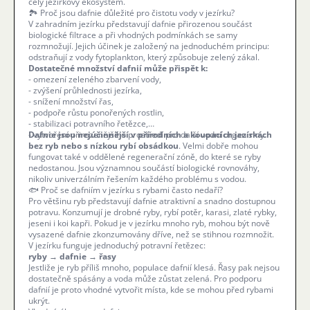
celý jezírkový ekosystém.
🏞️ Proč jsou dafnie důležité pro čistotu vody v jezírku?
V zahradním jezírku představují dafnie přirozenou součást
biologické filtrace a při vhodných podmínkách se samy
rozmnožují. Jejich účinek je založený na jednoduchém principu:
odstraňují z vody fytoplankton, který způsobuje zelený zákal.
Dostatečné množství dafnií může přispět k:
- omezení zeleného zbarvení vody,
- zvýšení průhlednosti jezírka,
- snížení množství řas,
- podpoře růstu ponořených rostlin,
- stabilizaci potravního řetězce,
- vytvoření přirozenějšího prostředí pro další vodní organismy.
Dafnie jsou nejúčinnější v přírodních a koupacích jezírkách
bez ryb nebo s nízkou rybí obsádkou
. Velmi dobře mohou
fungovat také v oddělené regenerační zóně, do které se ryby
nedostanou. Jsou významnou součástí biologické rovnováhy,
nikoliv univerzálním řešením každého problému s vodou.
🐟 Proč se dafniím v jezírku s rybami často nedaří?
Pro většinu ryb představují dafnie atraktivní a snadno dostupnou
potravu. Konzumují je drobné ryby, rybí potěr, karasi, zlaté rybky,
jeseni i koi kapři. Pokud je v jezírku mnoho ryb, mohou být nově
vysazené dafnie zkonzumovány dříve, než se stihnou rozmnožit.
V jezírku funguje jednoduchý potravní řetězec:
ryby → dafnie → řasy
Jestliže je ryb příliš mnoho, populace dafnií klesá. Řasy pak nejsou
dostatečně spásány a voda může zůstat zelená. Pro podporu
dafnií je proto vhodné vytvořit místa, kde se mohou před rybami
ukrýt.