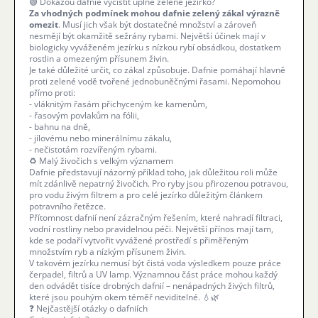
🟢 Dokážou dafnie vyčistit úplně zelené jezírko?
Za vhodných podmínek mohou dafnie zelený zákal výrazně
omezit
. Musí jich však být dostatečné množství a zároveň
nesmějí být okamžitě sežrány rybami. Největší účinek mají v
biologicky vyváženém jezírku s nízkou rybí obsádkou, dostatkem
rostlin a omezeným přísunem živin.
Je také důležité určit, co zákal způsobuje. Dafnie pomáhají hlavně
proti zelené vodě tvořené jednobuněčnými řasami. Nepomohou
přímo proti:
- vláknitým řasám přichyceným ke kamenům,
- řasovým povlakům na fólii,
- bahnu na dně,
- jílovému nebo minerálnímu zákalu,
- nečistotám rozvířeným rybami.
♻️ Malý živočich s velkým významem
Dafnie představují názorný příklad toho, jak důležitou roli může
mít zdánlivě nepatrný živočich. Pro ryby jsou přirozenou potravou,
pro vodu živým filtrem a pro celé jezírko důležitým článkem
potravního řetězce.
Přítomnost dafnií není zázračným řešením, které nahradí filtraci,
vodní rostliny nebo pravidelnou péči. Největší přínos mají tam,
kde se podaří vytvořit vyvážené prostředí s přiměřeným
množstvím ryb a nízkým přísunem živin.
V takovém jezírku nemusí být čistá voda výsledkem pouze práce
čerpadel, filtrů a UV lamp. Významnou část práce mohou každý
den odvádět tisíce drobných dafnií – nenápadných živých filtrů,
které jsou pouhým okem téměř neviditelné. 💧🌿
❓ Nejčastější otázky o dafniích