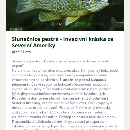
Obrázek
902
1
Slunečnice pestrá - invazivní kráska ze
Severní Ameriky
před 21 dny
Slunečnice pestrá v Česku: krásná ryba, která do našich vod
nepatří
Na první pohled připomíná exotickou akvarijní rybu. Její boky zdobí
zelenomodré proužky, oranžové skvrny a nápadná červeně
lemovaná skvrna na skřelích.
Slunečnice pestrá (
Lepomis
gibbosus
)
v České republice bohužel představuje nepůvodní
invazní druh, který může konkurovat domácím rybám, požírat
jejich jikry a ovlivňovat společenstva vodních bezobratlých.
Nápadná kráska ze Severní Ameriky
Původním domovem slunečnice pestré je východní část
Severní Ameriky
, včetně oblasti Velkých jezer. Do Evropy byla
dovezena ve druhé polovině 19. století. První známý evropský
výskyt pochází z roku 1877, kdy byla chována v zahradních
jezírkách u zámku Versailles. Později se dostala také do Německa,
Nizozemska a dalších zemí.
K jejímu šíření přispívalo záměrné vysazování pro sportovní
rybolov, chov v okrasných jezírkách i vypouštění akvarijních ryb do