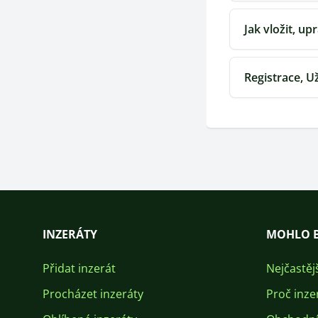
Jak vložit, up
Registrace, U
INZERÁTY
MOHLO B
Přidat inzerát
Nejčastěj
Procházet inzeráty
Proč inze