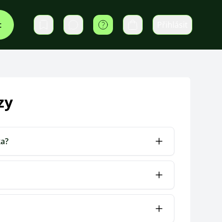
t
Přihlásit
Soukromé zprávy
Košík
zy
ka?