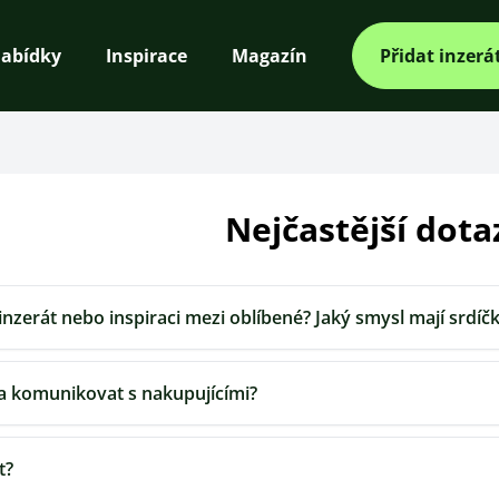
abídky
Inspirace
Magazín
Přidat inzerá
Nejčastější dota
 inzerát nebo inspiraci mezi oblíbené? Jaký smysl mají srdíč
a komunikovat s nakupujícími?
t?