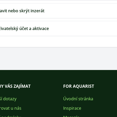
ravit nebo skrýt inzerát
živatelský účet a aktivace
Y VÁS ZAJÍMAT
FOR AQUARIST
ší dotazy
Úvodní stránka
rovat u nás
Inspirace