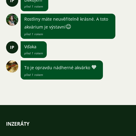
IP
před 1 rokem
Rostliny máte neuvěřitelně krásné. A toto
😉
akvárium je výstavní
před 1 rokem
Vďaka
IP
před 1 rokem
🧡
To je opravdu nádherné akvárko
před 1 rokem
INZERÁTY