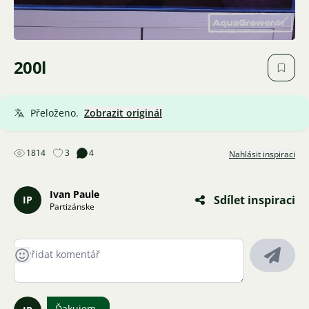
200l
Přeloženo.
Zobrazit originál
1814
3
4
Nahlásit inspiraci
Ivan Paule
Sdílet inspiraci
IP
Partizánske
Ďakujem