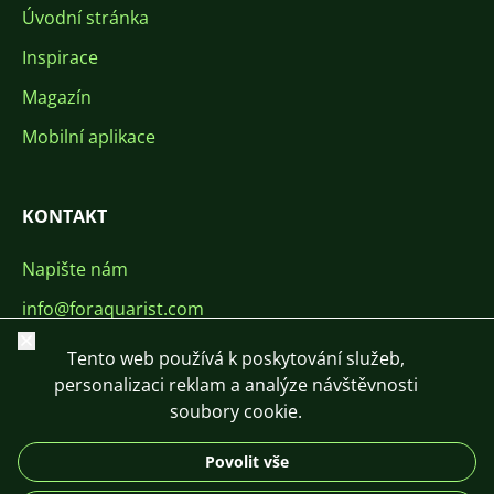
Úvodní stránka
Inspirace
Magazín
Mobilní aplikace
KONTAKT
Napište nám
info@foraquarist.com
Zavřít
+420 603 449 602
Tento web používá k poskytování služeb,
personalizaci reklam a analýze návštěvnosti
soubory cookie.
Povolit vše