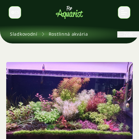
CS
Select language
Sladkovodní
Rostlinná akvária
Zpět