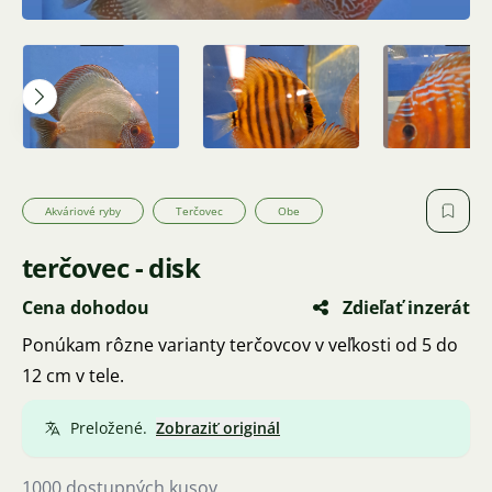
Akváriové ryby
Terčovec
Obe
terčovec - disk
Cena dohodou
Zdieľať inzerát
Ponúkam rôzne varianty terčovcov v veľkosti od 5 do
12 cm v tele.
Preložené.
Zobraziť originál
1000 dostupných kusov