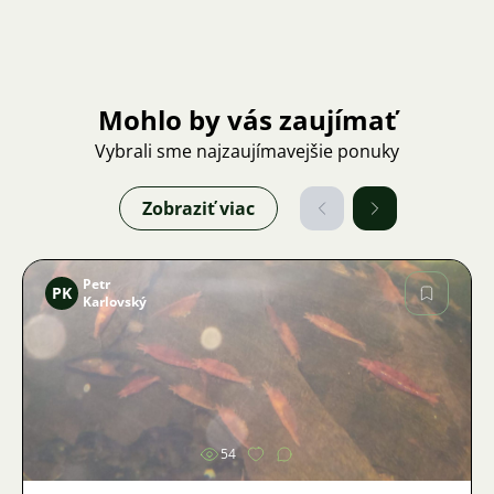
Mohlo by vás zaujímať
Vybrali sme najzaujímavejšie ponuky
Zobraziť viac
Petr
PK
Karlovský
Obrázok
54