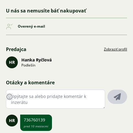
U nás sa nemusíte báť nakupovať
Overený e-mail
Predajca
Zobraziť profil
Hanka Ryčlová
HR
Podlešín
Otázky a komentáre
736760139
HR
pred 10 mesiacmi