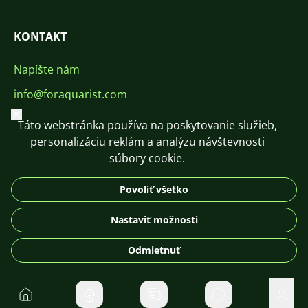
KONTAKT
Napíšte nám
info@foraquarist.com
Zavrieť
+420 603 449 602
Táto webstránka používa na poskytovanie služieb,
personalizáciu reklám a analýzu návštevnosti
súbory cookie.
Povoliť všetko
CS
SK
EN
PL
DE
Nastaviť možnosti
© 2026 For Aquarist
Odmietnuť
Domov
Súkromné správ
Použí