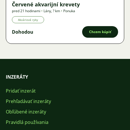
Červené akvarijní krevety
pred 21 hodinami
•
Lány
,
? km
•
Ponuka
Akváriové ryby
Dohodou
Chcem kúpiť
INZERÁTY
Pridať inzerát
Prehľadávať inzeráty
Obľúbené inzeráty
Pravidlá používania