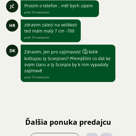
Prosím o telefon , měl bych zájem
JČ
pred 10 mesiacmi
zdravim zalezi na velikksti
HR
ted mám malý 7 cm -700
pred 10 mesiacmi
DK
🤔
Zdravím, jen pro zajímavost
kolik
koštujou ty Scorpioni? Přemýšlím co dát ke
svým Uaru a ty Scorpia by k nim vypadaly
zajímavě
pred 10 mesiacmi
Ďalšia ponuka predajcu