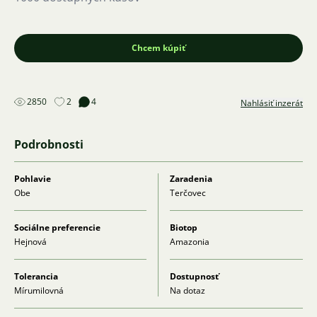
Chcem kúpiť
2850
2
4
Nahlásiť inzerát
Podrobnosti
Pohlavie
Zaradenia
Obe
Terčovec
Sociálne preferencie
Biotop
Hejnová
Amazonia
Tolerancia
Dostupnosť
Mírumilovná
Na dotaz