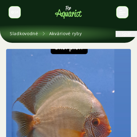
SK
Prepnúť jazyk
Sladkovodné
Akváriové ryby
Späť