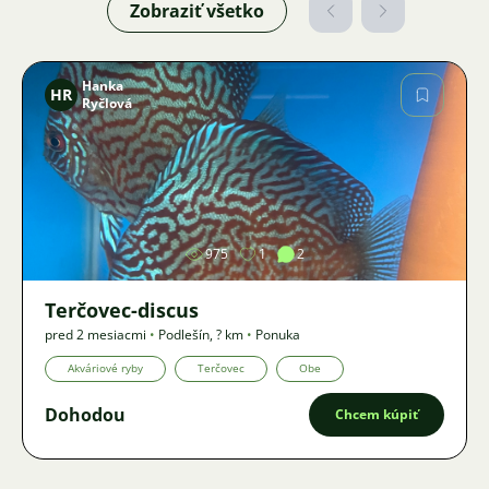
Zobraziť všetko
Hanka
HR
Ryčlová
Obrázok
975
1
2
Terčovec-discus
pred 2 mesiacmi
•
Podlešín
,
? km
•
Ponuka
Akváriové ryby
Terčovec
Obe
Dohodou
Chcem kúpiť