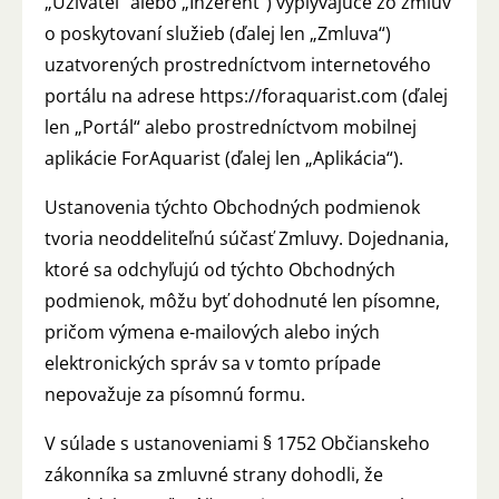
„Užívateľ“ alebo „Inzerent“) vyplývajúce zo zmlúv
o poskytovaní služieb (ďalej len „Zmluva“)
uzatvorených prostredníctvom internetového
portálu na adrese https://foraquarist.com (ďalej
len „Portál“ alebo prostredníctvom mobilnej
aplikácie ForAquarist (ďalej len „Aplikácia“).
Ustanovenia týchto Obchodných podmienok
tvoria neoddeliteľnú súčasť Zmluvy. Dojednania,
ktoré sa odchyľujú od týchto Obchodných
podmienok, môžu byť dohodnuté len písomne,
pričom výmena e-mailových alebo iných
elektronických správ sa v tomto prípade
nepovažuje za písomnú formu.
V súlade s ustanoveniami § 1752 Občianskeho
zákonníka sa zmluvné strany dohodli, že