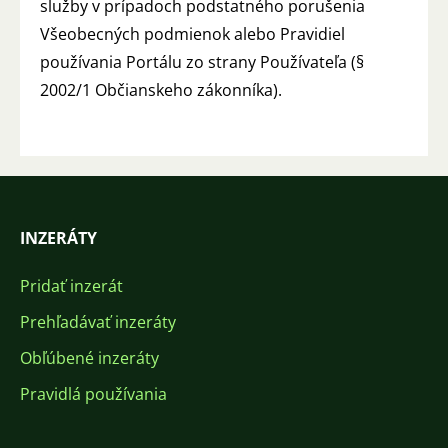
služby v prípadoch podstatného porušenia
Všeobecných podmienok alebo Pravidiel
používania Portálu zo strany Používateľa (§
2002/1 Občianskeho zákonníka).
INZERÁTY
Pridať inzerát
Prehľadávať inzeráty
Obľúbené inzeráty
Pravidlá používania