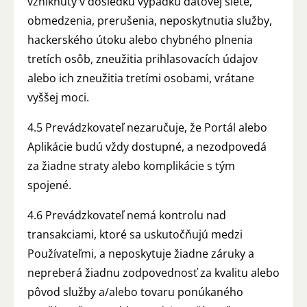
vzniknutý v dôsledku výpadku dátovej siete,
obmedzenia, prerušenia, neposkytnutia služby,
hackerského útoku alebo chybného plnenia
tretích osôb, zneužitia prihlasovacích údajov
alebo ich zneužitia tretími osobami, vrátane
vyššej moci.
4.5 Prevádzkovateľ nezaručuje, že Portál alebo
Aplikácie budú vždy dostupné, a nezodpovedá
za žiadne straty alebo komplikácie s tým
spojené.
4.6 Prevádzkovateľ nemá kontrolu nad
transakciami, ktoré sa uskutočňujú medzi
Používateľmi, a neposkytuje žiadne záruky a
nepreberá žiadnu zodpovednosť za kvalitu alebo
pôvod služby a/alebo tovaru ponúkaného