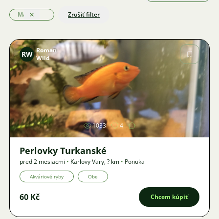
Marine
Zrušiť filter
Odstrániť
Roman
RW
Wild
Obrázok
1033
4
Perlovky Turkanské
pred 2 mesiacmi
•
Karlovy Vary
,
? km
•
Ponuka
Akváriové ryby
Obe
60 Kč
Chcem kúpiť