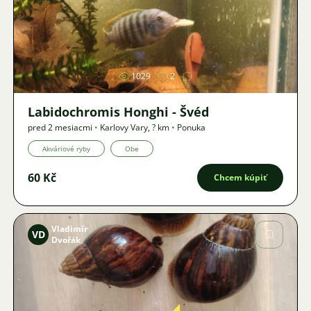
Obrázok
1029
2
Labidochromis Honghi - Švéd
pred 2 mesiacmi
•
Karlovy Vary
,
? km
•
Ponuka
Akváriové ryby
Obe
60 Kč
Chcem kúpiť
Vladimír
VD
Dvořák
Obrázok