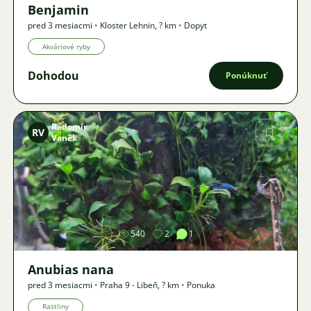
Benjamin
pred 3 mesiacmi
•
Kloster Lehnin
,
? km
•
Dopyt
Akváriové ryby
Dohodou
Ponúknuť
Radomír
RV
Vaněk
Obrázok
540
2
1
Anubias nana
pred 3 mesiacmi
•
Praha 9 - Libeň
,
? km
•
Ponuka
Rastliny