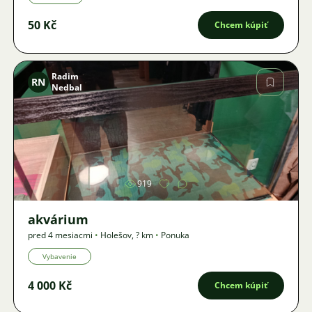
50 Kč
Chcem kúpiť
Radim
RN
Nedbal
Obrázok
919
akvárium
pred 4 mesiacmi
•
Holešov
,
? km
•
Ponuka
Vybavenie
4 000 Kč
Chcem kúpiť