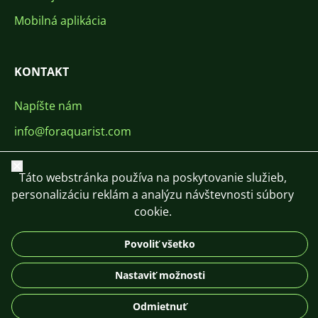
Mobilná aplikácia
KONTAKT
Napíšte nám
info@foraquarist.com
+420 603 449 602
Zavrieť
Táto webstránka používa na poskytovanie služieb,
personalizáciu reklám a analýzu návštevnosti súbory
cookie.
Povoliť všetko
CS
SK
EN
PL
DE
© 2026 For Aquarist
Nastaviť možnosti
Odmietnuť