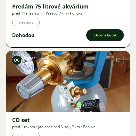
Predám 75 litrové akvárium
pred 11 mesiacmi
•
Prešov
,
? km
•
Ponuka
Vybavenie
Dohodou
Chcem kúpiť
Otakar
OČ
Černý
Obrázok
1355
2
CO set
pred 1 rokom
•
Jablonec nad Nisou
,
? km
•
Ponuka