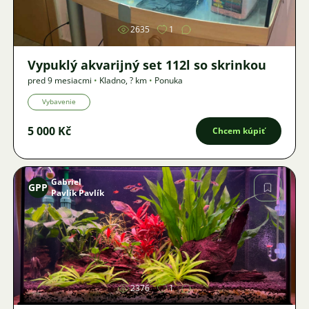
2635
1
Vypuklý akvarijný set 112l so skrinkou
pred 9 mesiacmi
•
Kladno
,
? km
•
Ponuka
Vybavenie
5 000 Kč
Chcem kúpiť
Gabriel
GPP
Pavlík Pavlík
Obrázok
2376
1