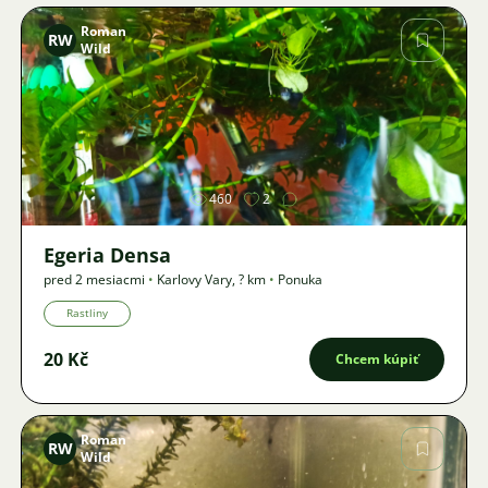
Roman
RW
Wild
Obrázok
460
2
Egeria Densa
pred 2 mesiacmi
•
Karlovy Vary
,
? km
•
Ponuka
Rastliny
20 Kč
Chcem kúpiť
Roman
RW
Wild