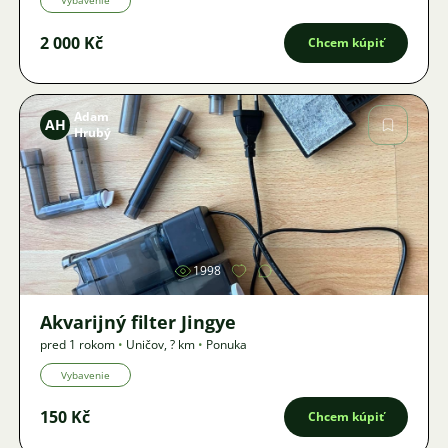
Vybavenie
2 000 Kč
Chcem kúpiť
Adam
AH
Hrubý
Obrázok
1998
Akvarijný filter Jingye
pred 1 rokom
•
Uničov
,
? km
•
Ponuka
Vybavenie
150 Kč
Chcem kúpiť