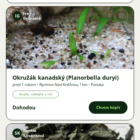
Iva
IG
Gruntová
Obrázok
1708
1
Okružák kanadský (Planorbella duryi)
pred 1 rokom
•
Rychnov Nad Kněžnou
,
? km
•
Ponuka
Korýše, mäkkýše a iné
Dohodou
Chcem kúpiť
Sandra
SK
Křivánková