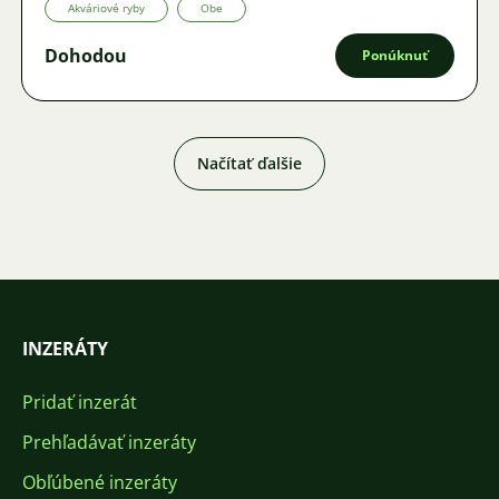
Akváriové ryby
Obe
Dohodou
Ponúknuť
Načítať ďalšie
INZERÁTY
Pridať inzerát
Prehľadávať inzeráty
Obľúbené inzeráty