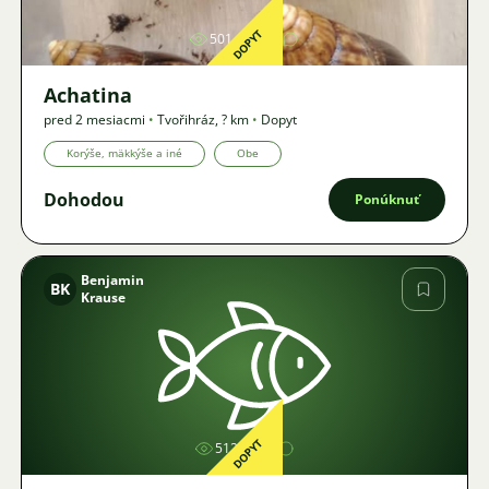
DOPYT
501
2
Achatina
pred 2 mesiacmi
•
Tvořihráz
,
? km
•
Dopyt
Korýše, mäkkýše a iné
Obe
Dohodou
Ponúknuť
Benjamin
BK
Krause
Obrázok
DOPYT
512