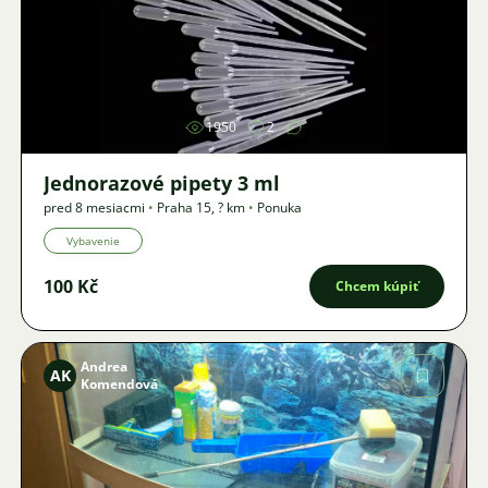
Obrázok
1950
2
Jednorazové pipety 3 ml
pred 8 mesiacmi
•
Praha 15
,
? km
•
Ponuka
Vybavenie
100 Kč
Chcem kúpiť
Andrea
AK
Komendová
Obrázok