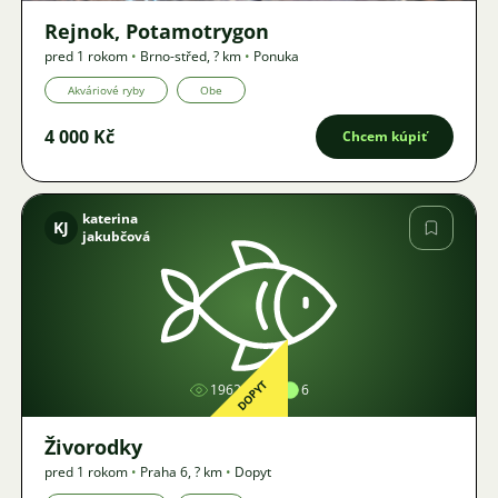
Rejnok, Potamotrygon
pred 1 rokom
•
Brno-střed
,
? km
•
Ponuka
Akváriové ryby
Obe
4 000 Kč
Chcem kúpiť
katerina
KJ
jakubčová
Obrázok
DOPYT
1962
6
Živorodky
pred 1 rokom
•
Praha 6
,
? km
•
Dopyt