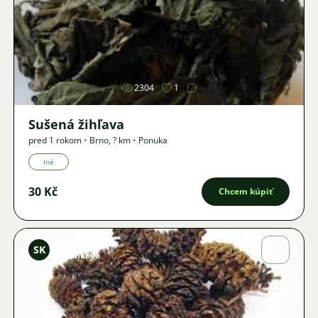
Obrázok
2304
1
Sušená žihľava
pred 1 rokom
•
Brno
,
? km
•
Ponuka
Iné
30 Kč
Chcem kúpiť
Sandra
SK
Křivánková
Obrázok