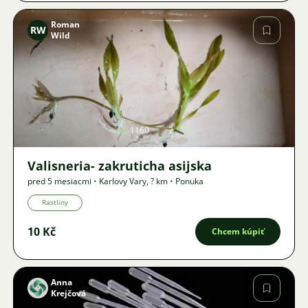
Roman
RW
Wild
Obrázok
1160
2
Valisneria- zakruticha asijska
pred 5 mesiacmi
•
Karlovy Vary
,
? km
•
Ponuka
Rastliny
10 Kč
Chcem kúpiť
Anna
Krejčová