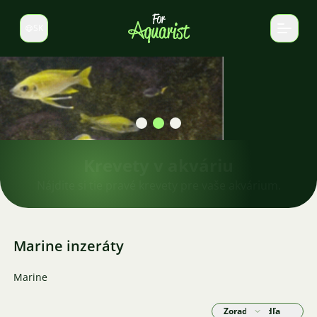
SK
Prepnúť jazyk
Krevety v akváriu
Nájdite si tie pravé krevety pre vaše akvárium.
Marine inzeráty
Marine
Zoradiť podľa