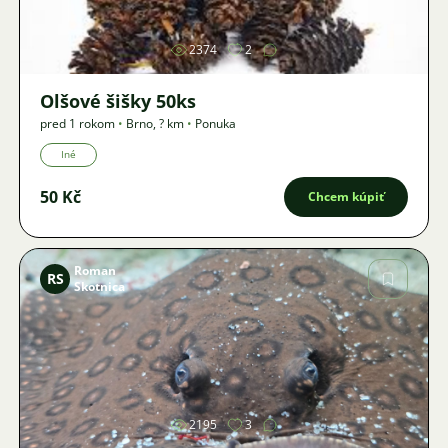
2374
2
Olšové šišky 50ks
pred 1 rokom
•
Brno
,
? km
•
Ponuka
Iné
50 Kč
Chcem kúpiť
Roman
RS
Skotnica
Obrázok
2195
3