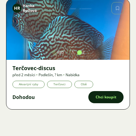
Hanka
HR
Ryčlová
Obrázek
980
1
2
Terčovec-discus
před 2 měsíci
•
Podlešín
,
? km
•
Nabídka
Akvarijní ryby
Terčovci
Obě
Dohodou
Chci koupit