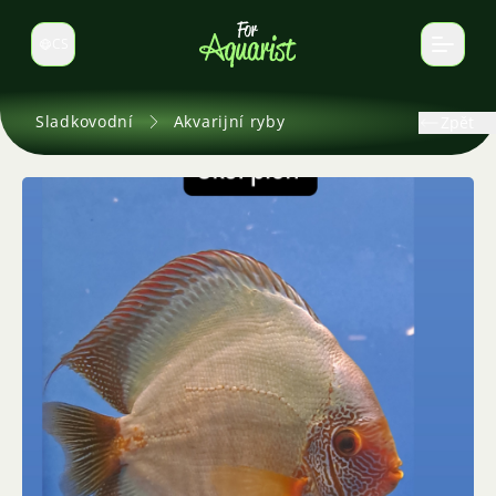
CS
Select language
Sladkovodní
Akvarijní ryby
Zpět