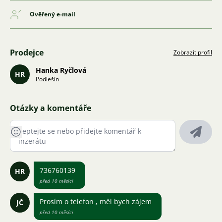
Ověřený e-mail
Prodejce
Zobrazit profil
Hanka Ryčlová
HR
Podlešín
Otázky a komentáře
736760139
HR
před 10 měsíci
Prosím o telefon , měl bych zájem
JČ
před 10 měsíci