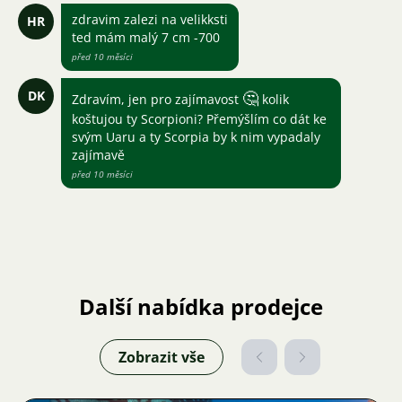
zdravim zalezi na velikksti
HR
ted mám malý 7 cm -700
před 10 měsíci
DK
🤔
Zdravím, jen pro zajímavost
kolik
koštujou ty Scorpioni? Přemýšlím co dát ke
svým Uaru a ty Scorpia by k nim vypadaly
zajímavě
před 10 měsíci
Další nabídka prodejce
Zobrazit vše