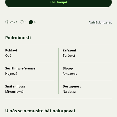
Chci koupit
2877
2
4
Nahlásit inzerát
Podrobnosti
Pohlaví
Zařazení
Obě
Terčovci
Sociální preference
Biotop
Hejnová
Amazonie
Snášenlivost
Dostupnost
Mírumilovná
Na dotaz
U nás se nemusíte bát nakupovat