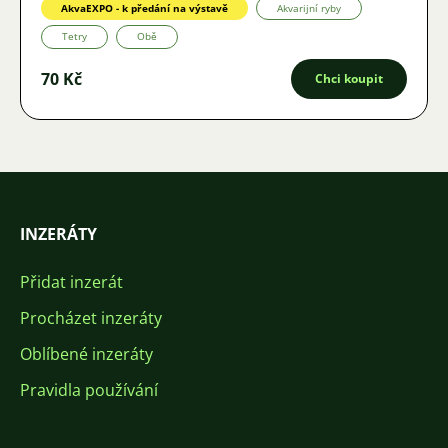
AkvaEXPO - k předání na výstavě
Akvarijní ryby
Tetry
Obě
70 Kč
Chci koupit
INZERÁTY
Přidat inzerát
Procházet inzeráty
Oblíbené inzeráty
Pravidla používání