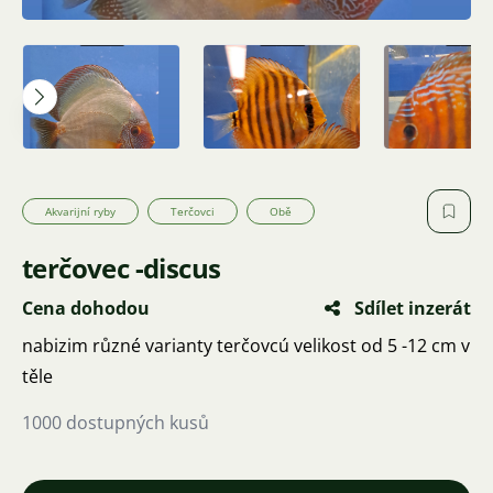
Akvarijní ryby
Terčovci
Obě
terčovec -discus
Cena dohodou
Sdílet inzerát
nabizim různé varianty terčovcú velikost od 5 -12 cm v
těle
1000 dostupných kusů