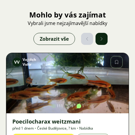
Mohlo by vás zajímat
Vybrali jsme nejzajímavější nabídky
Zobrazit vše
Vojtěch
VV
Voltr
Obrázek
111
1
1
Poecilocharax weitzmani
před 1 dnem
•
České Budějovice
,
? km
•
Nabídka