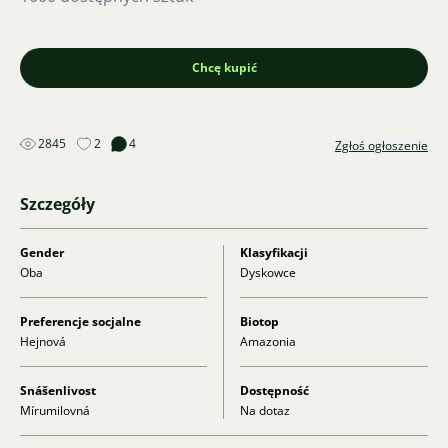
Chcę kupić
2845
2
4
Zgłoś ogłoszenie
Szczegóły
Gender
Klasyfikacji
Oba
Dyskowce
Preferencje socjalne
Biotop
Hejnová
Amazonia
Snášenlivost
Dostępność
Mírumilovná
Na dotaz