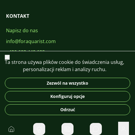
KONTAKT
Napisz do nas
info@foraquarist.com
+420 603 449 602
Zamknij
Ta strona używa plików cookie do świadczenia usług,
personalizacji reklam i analizy ruchu.
Zezwól na wszystko
CS
SK
EN
PL
DE
Konfiguruj opcje
© 2026 For Aquarist
Odrzuć
Do domu
Prywatne wiadom
Użyt