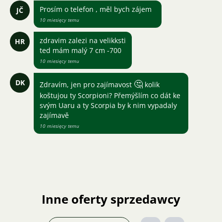
Prosím o telefon , měl bych zájem
JČ
10 miesięcy temu
zdravim zalezi na velikksti
HR
ted mám malý 7 cm -700
10 miesięcy temu
DK
🤔
Zdravím, jen pro zajímavost
kolik
koštujou ty Scorpioni? Přemýšlím co dát ke
svým Uaru a ty Scorpia by k nim vypadaly
zajímavě
10 miesięcy temu
Inne oferty sprzedawcy