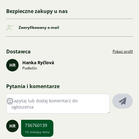
Bezpieczne zakupy u nas
Zweryfikowany e-mail
Dostawca
Pokaż profil
Hanka Ryčlová
HR
Podlešín
Pytania i komentarze
736760139
HR
10 miesięcy temu