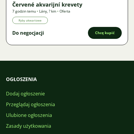
Červené akvarijní krevety
7 godzin temu
•
Lány
,
? km
•
Oferta
Ryby akwariowe
Do negocjacji
Chcę kupić
OGŁOSZENIA
Dodaj ogłoszenie
Przeglądaj ogłoszenia
Ulubione ogłoszenia
Zasady użytkowania