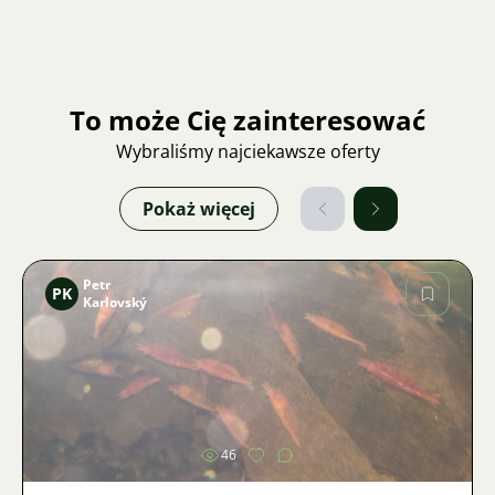
To może Cię zainteresować
Wybraliśmy najciekawsze oferty
Pokaż więcej
Petr
PK
Karlovský
Zdjęcie
46