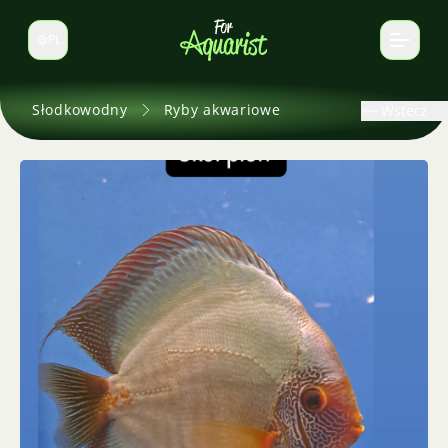
PL
Zmień język
Słodkowodny
Ryby akwariowe
Wstecz