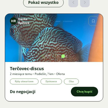
Pokaż wszystko
Hanka
HR
Ryčlová
Zdjęcie
971
1
2
Terčovec-discus
2 miesiące temu
•
Podlešín
,
? km
•
Oferta
Ryby akwariowe
Dyskowce
Oba
Do negocjacji
Chcę kupić