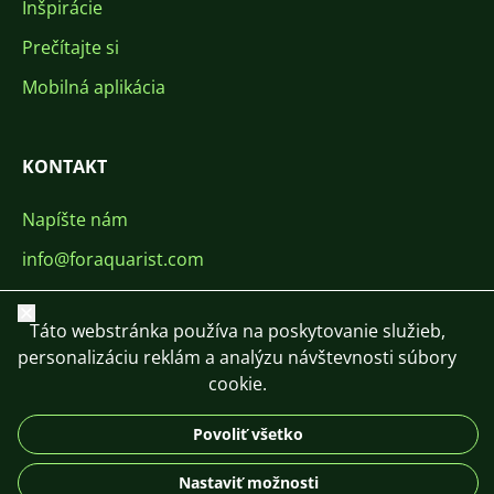
Inšpirácie
Prečítajte si
Mobilná aplikácia
KONTAKT
Napíšte nám
info@foraquarist.com
+420 603 449 602
Zavrieť
Táto webstránka používa na poskytovanie služieb,
personalizáciu reklám a analýzu návštevnosti súbory
cookie.
Povoliť všetko
CS
SK
EN
PL
DE
© 2026 For Aquarist
Nastaviť možnosti