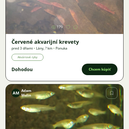
Obrázok
179
Červené akvarijní krevety
pred 3 dňami
•
Lány
,
? km
•
Ponuka
Akváriové ryby
Dohodou
Chcem kúpiť
Adam
AM
Molin
Obrázok