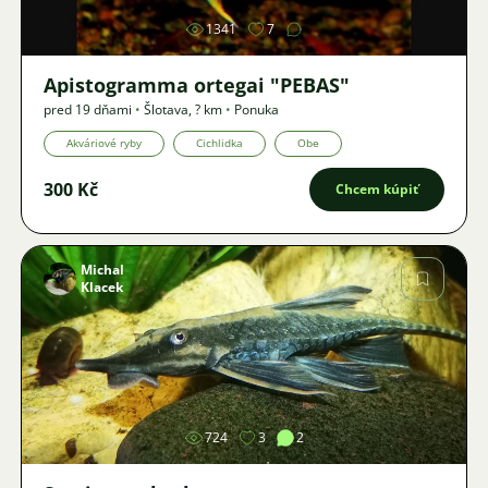
1341
7
Apistogramma ortegai "PEBAS"
pred 19 dňami
•
Šlotava
,
? km
•
Ponuka
Akváriové ryby
Cichlidka
Obe
300 Kč
Chcem kúpiť
Michal
Klacek
Obrázok
724
3
2