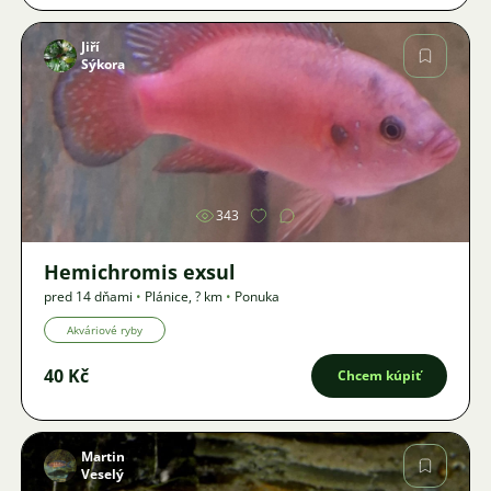
Jiří
Sýkora
Obrázok
343
Hemichromis exsul
pred 14 dňami
•
Plánice
,
? km
•
Ponuka
Akváriové ryby
40 Kč
Chcem kúpiť
Martin
Veselý