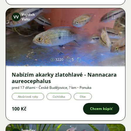
Vojtěch
VV
Voltr
Obrázok
3220
5
Nabízím akarky zlatohlavé - Nannacara
aureocephalus
pred 17 dňami
•
České Budějovice
,
? km
•
Ponuka
Akváriové ryby
Cichlidka
Obe
100 Kč
Chcem kúpiť
Jaroslav