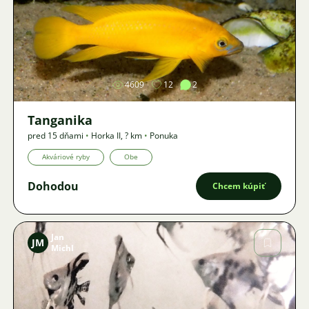
Obrázok
4609
12
2
Tanganika
pred 15 dňami
•
Horka II
,
? km
•
Ponuka
Akváriové ryby
Obe
Dohodou
Chcem kúpiť
Jan
JM
Michl
Obrázok