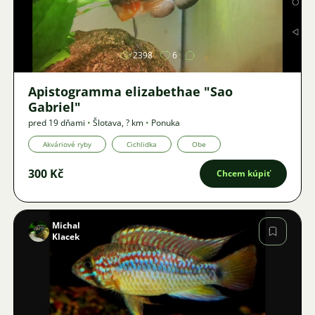
Obrázok
2398
6
Apistogramma elizabethae "Sao
Gabriel"
pred 19 dňami
•
Šlotava
,
? km
•
Ponuka
Akváriové ryby
Cichlidka
Obe
300 Kč
Chcem kúpiť
Michal
Klacek
Obrázok