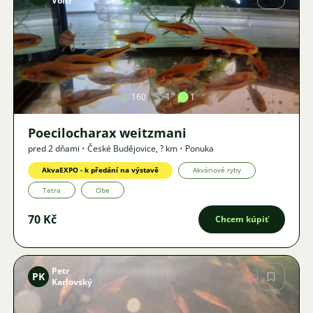
Voltr
Obrázok
160
1
1
Poecilocharax weitzmani
pred 2 dňami
•
České Budějovice
,
? km
•
Ponuka
AkvaEXPO - k předání na výstavě
Akváriové ryby
Tetra
Obe
70 Kč
Chcem kúpiť
Petr
PK
Karlovský