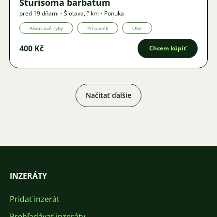
Sturisoma barbatum
pred 19 dňami
•
Šlotava
,
? km
•
Ponuka
Akváriové ryby
Prísavník
Obe
400 Kč
Chcem kúpiť
Načítať ďalšie
INZERÁTY
Pridať inzerát
Prehľadávať inzeráty