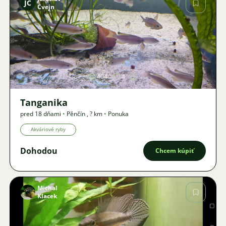
JC
Cvejn
Obrázok
404
4
Tanganika
pred 18 dňami
•
Pěnčín
,
? km
•
Ponuka
Akváriové ryby
Dohodou
Chcem kúpiť
Michal
Klacek