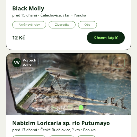
Black Molly
pred 15 dňami
•
Čelechovice
,
? km
•
Ponuka
Akváriové ryby
Živorodky
Obe
12 Kč
Chcem kúpiť
Vojtěch
VV
Voltr
Obrázok
1010
5
1
Nabízím Loricaria sp. rio Putumayo
pred 17 dňami
•
České Budějovice
,
? km
•
Ponuka