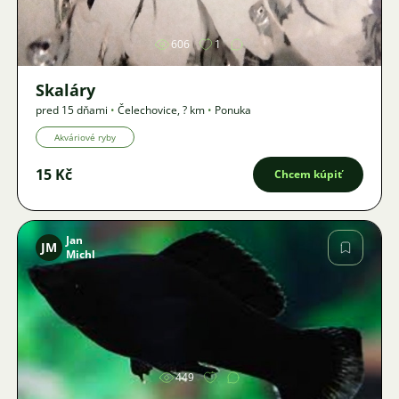
606
1
Skaláry
pred 15 dňami
•
Čelechovice
,
? km
•
Ponuka
Akváriové ryby
15 Kč
Chcem kúpiť
Jan
JM
Michl
Obrázok
449