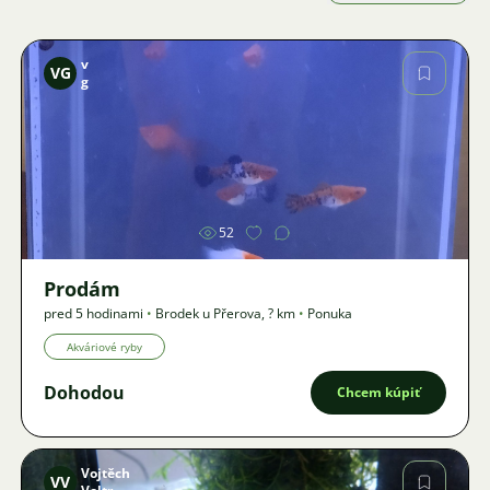
v
VG
g
Obrázok
52
Prodám
pred 5 hodinami
•
Brodek u Přerova
,
? km
•
Ponuka
Akváriové ryby
Dohodou
Chcem kúpiť
Vojtěch
VV