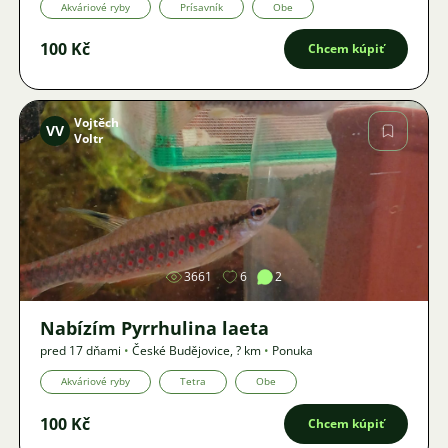
Akváriové ryby
Prísavník
Obe
100 Kč
Chcem kúpiť
Vojtěch
VV
Voltr
Obrázok
3661
6
2
Nabízím Pyrrhulina laeta
pred 17 dňami
•
České Budějovice
,
? km
•
Ponuka
Akváriové ryby
Tetra
Obe
100 Kč
Chcem kúpiť