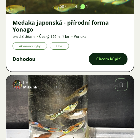
2687
4
1
Medaka japonská - přírodní forma
Yonago
pred 3 dňami
•
Český Těšín
,
? km
•
Ponuka
Akváriové ryby
Obe
Dohodou
Chcem kúpiť
Jiří
Mikulík
Obrázok
245