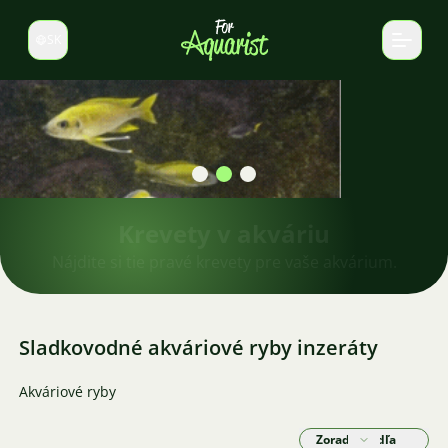
SK
Prepnúť jazyk
Krevety v akváriu
Nájdite si tie pravé krevety pre vaše akvárium.
Sladkovodné akváriové ryby inzeráty
Akváriové ryby
Zoradiť podľa