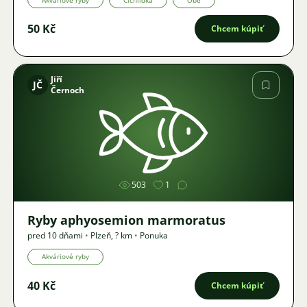
50 Kč
Chcem kúpiť
Jiří
JČ
Černoch
Obrázok
503
1
Ryby aphyosemion marmoratus
pred 10 dňami
•
Plzeň
,
? km
•
Ponuka
Akváriové ryby
40 Kč
Chcem kúpiť