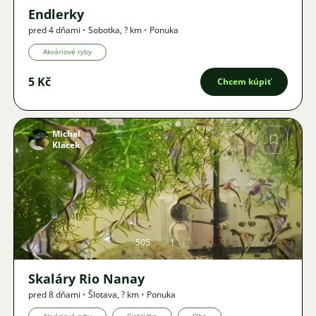
Endlerky
pred 4 dňami
•
Sobotka
,
? km
•
Ponuka
Akváriové ryby
5 Kč
Chcem kúpiť
Michal
Klacek
Obrázok
505
1
Skaláry Rio Nanay
pred 8 dňami
•
Šlotava
,
? km
•
Ponuka
Akváriové ryby
Cichlidka
Obe