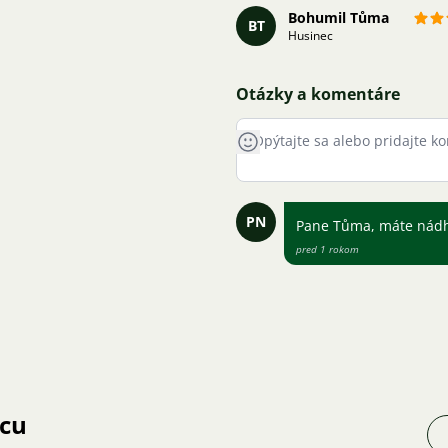
Bohumil Tůma
BT
Husinec
Otázky a komentáre
PN
Pane Tůma, máte nádh
pred 1 rokom
jcu