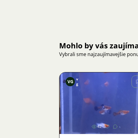
Mohlo by vás zaujím
Vybrali sme najzaujímavejšie pon
v
VG
g
Obrázok
42