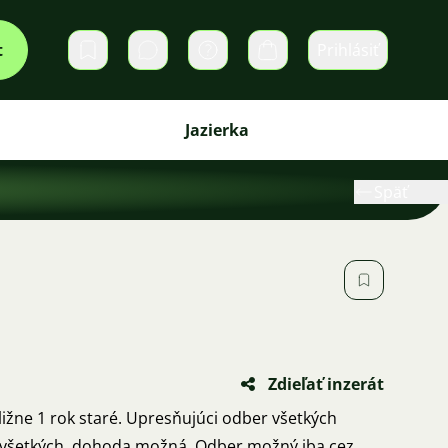
t
Prihlásiť
Súkromné správy
Košík
Jazierka
Späť
Zdieľať inzerát
ližne 1 rok staré. Upresňujúci odber všetkých
e všetkých, dohoda možná. Odber možný iba cez