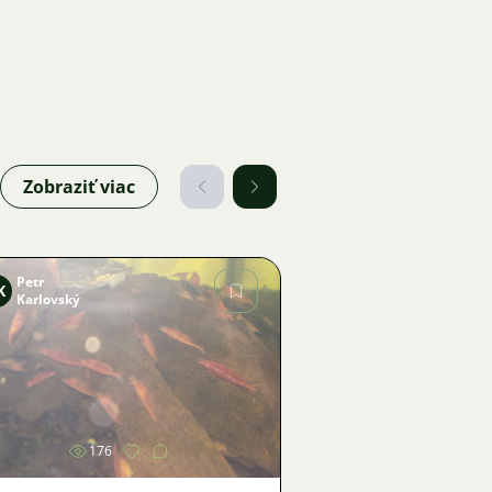
Zobraziť viac
Petr
K
Karlovský
Obrázok
176