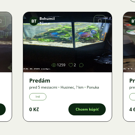
Bohumil
BT
B
Tůma
Obrázok
1259
2
Predám
P
pred 5 mesiacmi
•
Husinec
,
? km
•
Ponuka
pre
Iné
0 Kč
4 
Chcem kúpiť