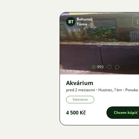
Bohumil
BT
Tůma
Obrázok
993
Akvárium
pred 2 mesiacmi
•
Husinec
,
? km
•
Ponuka
Vybavenie
4 500 Kč
Chcem kúpiť