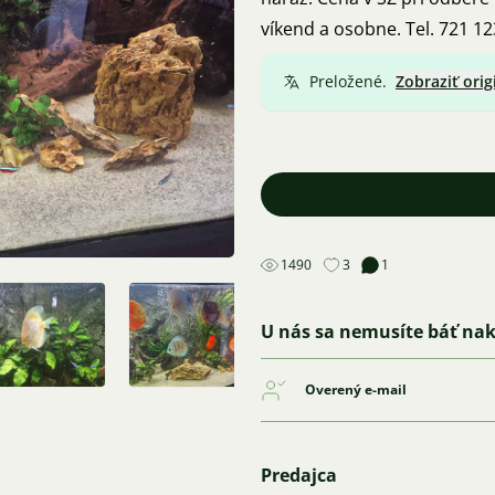
víkend a osobne. Tel. 721 1
Preložené.
Zobraziť orig
1490
3
1
U nás sa nemusíte báť na
Overený e-mail
Predajca