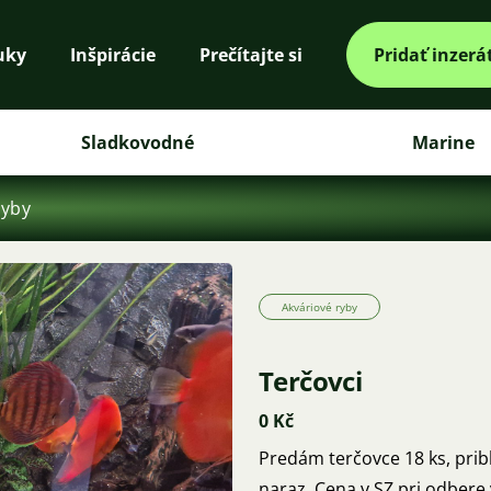
uky
Inšpirácie
Prečítajte si
Pridať inzerá
Sladkovodné
Marine
ryby
Akváriové ryby
Terčovci
0 Kč
Predám terčovce 18 ks, prib
naraz. Cena v SZ pri odber