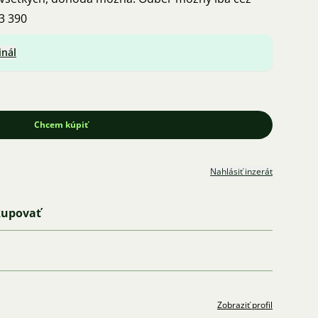
23 390
inál
Chcem kúpiť
Nahlásiť inzerát
kupovať
Zobraziť profil