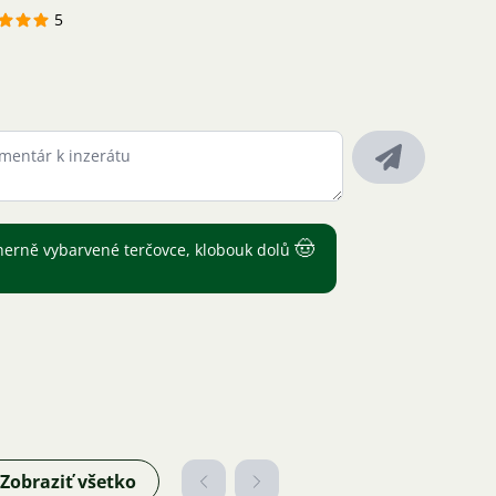
5
🤠
erně vybarvené terčovce, klobouk dolů
Zobraziť všetko