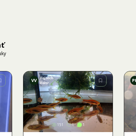
ať
uky
Vojtěch
VV
P
Voltr
Obrázok
151
1
1