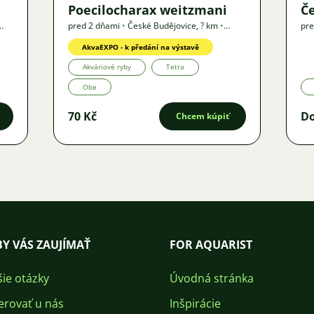
Poecilocharax weitzmani
Če
pred 2 dňami
•
České Budějovice
,
? km
•
pre
Ponuka
AkvaEXPO - k předání na výstavě
Akváriové ryby
Tetra
Obe
70 Kč
D
Chcem kúpiť
Y VÁS ZAUJÍMAŤ
FOR AQUARIST
šie otázky
Úvodná stránka
erovať u nás
Inšpirácie