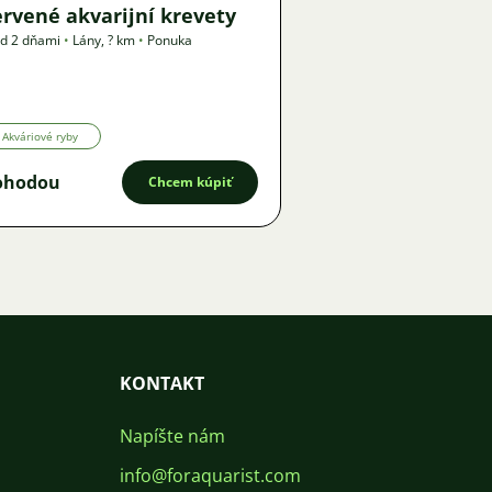
rvené akvarijní krevety
d 2 dňami
•
Lány
,
? km
•
Ponuka
Akváriové ryby
ohodou
Chcem kúpiť
KONTAKT
Napíšte nám
info@foraquarist.com