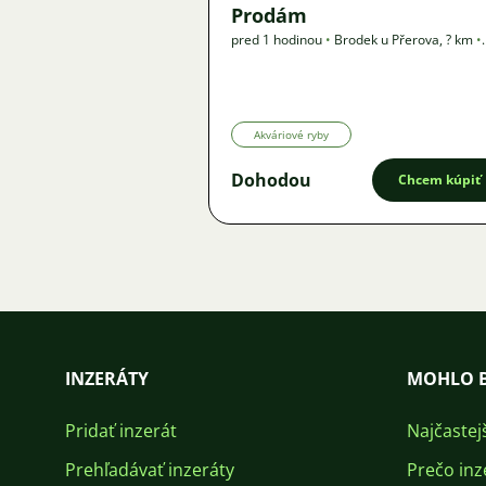
Prodám
pred 1 hodinou
•
Brodek u Přerova
,
? km
•
Ponuka
Akváriové ryby
Dohodou
Chcem kúpiť
INZERÁTY
MOHLO B
Pridať inzerát
Najčastej
Prehľadávať inzeráty
Prečo inz