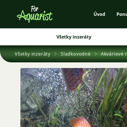
Úvod
Pon
Všetky inzeráty
Všetky inzeráty
Sladkovodné
Akváriové 