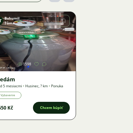
Bohumil
T
Tůma
Obrázok
1598
redám
d 5 mesiacmi
•
Husinec
,
? km
•
Ponuka
Vybavenie
650 Kč
Chcem kúpiť