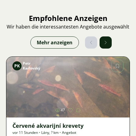
Empfohlene Anzeigen
Wir haben die interessantesten Angebote ausgewählt
Mehr anzeigen
Petr
PK
Karlovský
Bild
47
Červené akvarijní krevety
vor 11 Stunden
•
Lány
,
? km
•
Angebot