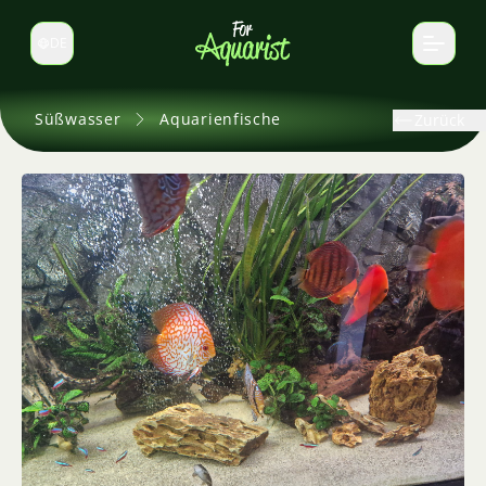
DE
Sprache wechseln
Süßwasser
Aquarienfische
Zurück