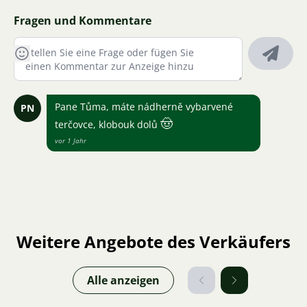
Fragen und Kommentare
Pane Tůma, máte nádherně vybarvené
PN
🤠
terčovce, klobouk dolů
vor 1 Jahr
Weitere Angebote des Verkäufers
Alle anzeigen