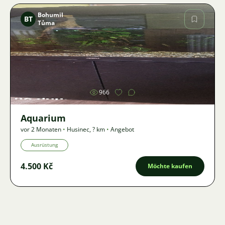
Bohumil
BT
Tůma
Bild
966
Aquarium
vor 2 Monaten
•
Husinec
,
? km
•
Angebot
Ausrüstung
4.500 Kč
Möchte kaufen