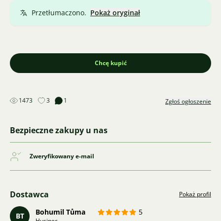
Przetłumaczono.
Pokaż oryginał
Chcę kupić
1473
3
1
Zgłoś ogłoszenie
Bezpieczne zakupy u nas
Zweryfikowany e-mail
Dostawca
Pokaż profil
Bohumil Tůma
5
BT
Husinec