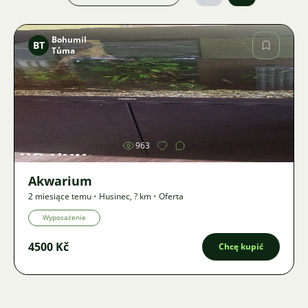
Bohumil
BT
Tůma
Zdjęcie
963
Akwarium
2 miesiące temu
•
Husinec
,
? km
•
Oferta
Wyposażenie
4500 Kč
Chcę kupić