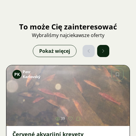
To może Cię zainteresować
Wybraliśmy najciekawsze oferty
Pokaż więcej
Petr
PK
Karlovský
Zdjęcie
39
Červené akvarijní krevety