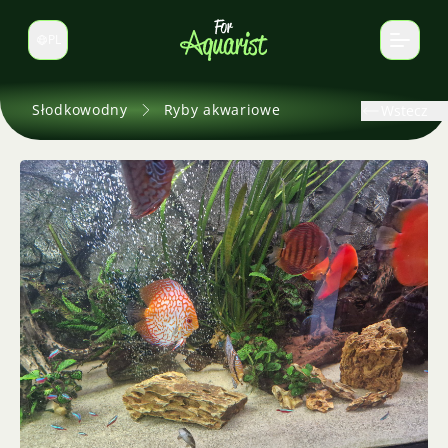
PL
Zmień język
Słodkowodny
Ryby akwariowe
Wstecz