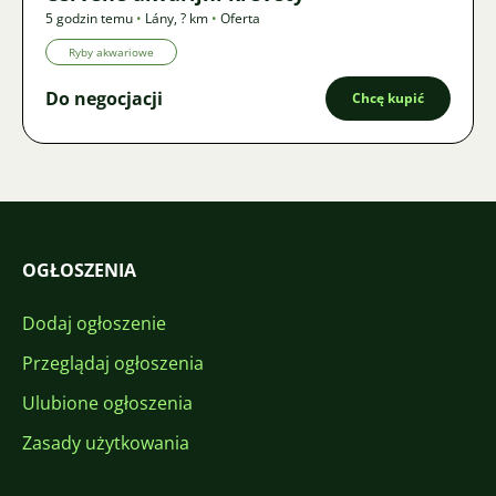
5 godzin temu
•
Lány
,
? km
•
Oferta
Ryby akwariowe
Do negocjacji
Chcę kupić
OGŁOSZENIA
Dodaj ogłoszenie
Przeglądaj ogłoszenia
Ulubione ogłoszenia
Zasady użytkowania