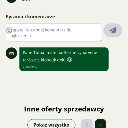
Pytania i komentarze
Pane Tůma, máte nádherně vybarvené
PN
🤠
terčovce, klobouk dolů
1 rok temu
Inne oferty sprzedawcy
Pokaż wszystko