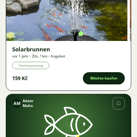
Bild
2482
2
3
Solarbrunnen
vor 1 Jahr
•
Zlín
,
? km
•
Angebot
Teichausrüstung
159 Kč
Möchte kaufen
Adam
AM
Molin
Bild