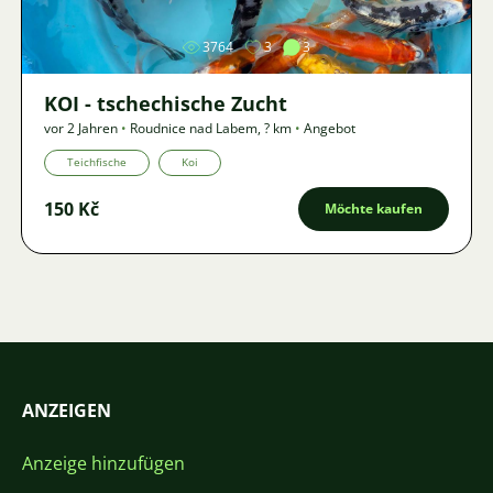
3764
3
3
KOI - tschechische Zucht
vor 2 Jahren
•
Roudnice nad Labem
,
? km
•
Angebot
Teichfische
Koi
150 Kč
Möchte kaufen
ANZEIGEN
Anzeige hinzufügen