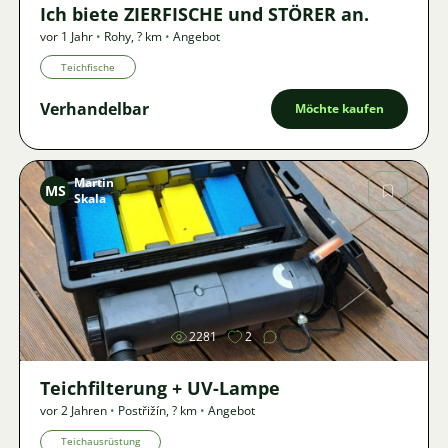
Ich biete ZIERFISCHE und STÖRER an.
vor 1 Jahr
•
Rohy
,
? km
•
Angebot
Teichfische
Verhandelbar
Möchte kaufen
Martin
MS
Skala
Bild
2281
2
Teichfilterung + UV-Lampe
vor 2 Jahren
•
Postřižín
,
? km
•
Angebot
Teichausrüstung