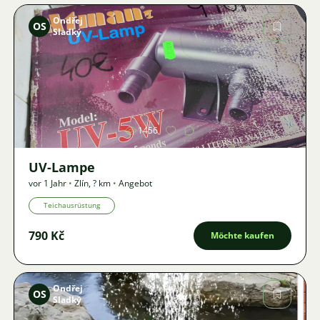
Ondřej
OS
Sladký
Bild
1456
UV-Lampe
vor 1 Jahr
•
Zlín
,
? km
•
Angebot
Teichausrüstung
790 Kč
Möchte kaufen
Ondřej
OS
Sladký