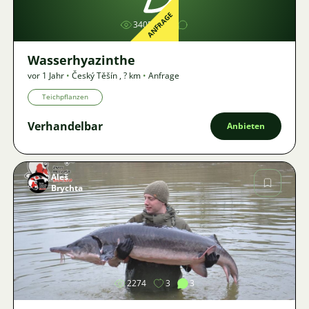
ANFRAGE
3405
Wasserhyazinthe
vor 1 Jahr
•
Český Těšín
,
? km
•
Anfrage
Teichpflanzen
Verhandelbar
Anbieten
Aleš
Brychta
Bild
2274
3
3