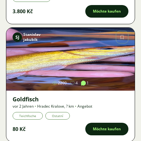
3.800 Kč
Möchte kaufen
Stanislav
SJ
jakubik
Bild
2200
4
1
Goldfisch
vor 2 Jahren
•
Hradec Kralove
,
? km
•
Angebot
Teichfische
Ostatní
80 Kč
Möchte kaufen