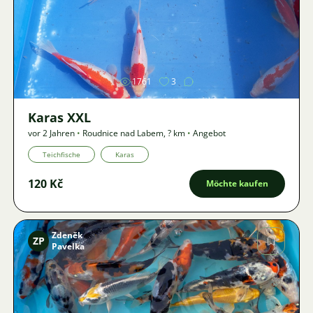
Bild
1761
3
Karas XXL
vor 2 Jahren
•
Roudnice nad Labem
,
? km
•
Angebot
Teichfische
Karas
120 Kč
Möchte kaufen
Zdeněk
ZP
Pavelka
Bild