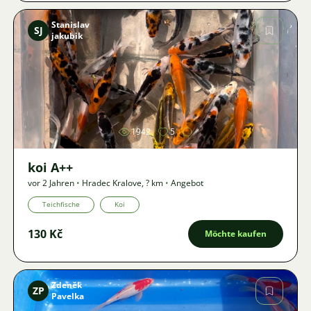
Stanislav
SJ
jakubik
Bild
1942
5
koi A++
vor 2 Jahren
•
Hradec Kralove
,
? km
•
Angebot
Teichfische
Koi
130 Kč
Möchte kaufen
Zdeněk
ZP
Pavelka