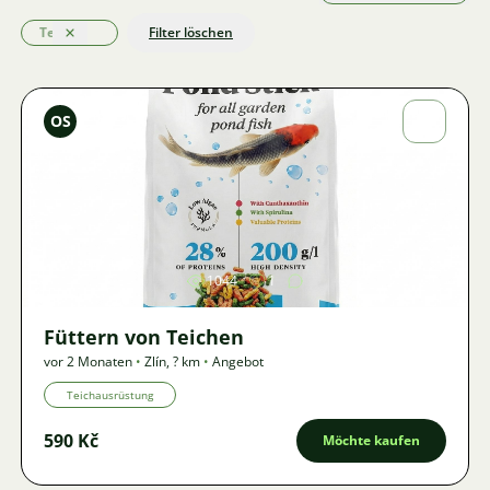
Teiche
Filter löschen
Löschen
Ondřej
OS
Sladký
Bild
1044
1
Füttern von Teichen
vor 2 Monaten
•
Zlín
,
? km
•
Angebot
Teichausrüstung
590 Kč
Möchte kaufen