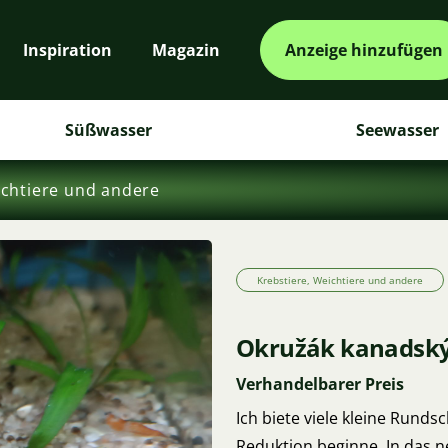
Inspiration
Magazin
Anzeige hinzufügen
Süßwasser
Seewasser
ichtiere und andere
Krebstiere, Weichtiere und andere
Okružák kanadský 
Verhandelbarer Preis
Ich biete viele kleine Rund
Reduktion beginne. In das n