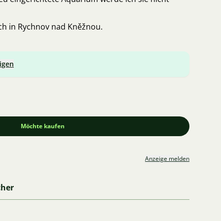
ich in Rychnov nad Kněžnou.
igen
Möchte kaufen
Anzeige melden
cher