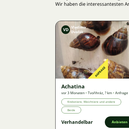
Wir haben die interessantesten 
Vladimír
VD
Dvořák
Bild
ANFRAGE
504
2
Achatina
vor 3 Monaten
•
Tvořihráz
,
? km
•
Anfrage
Krebstiere, Weichtiere und andere
Beide
Verhandelbar
Anbieten