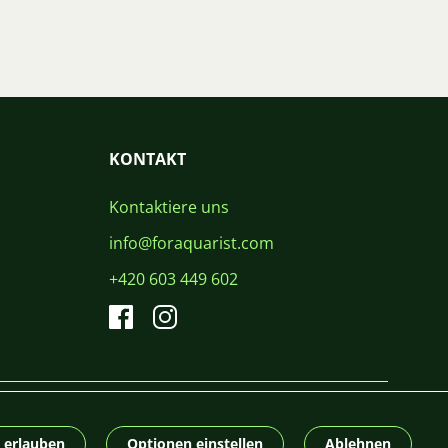
KONTAKT
Kontaktiere uns
info@foraquarist.com
+420 603 449 602
CS
SK
EN
PL
DE
© 2026 For Aquarist
e erlauben
Optionen einstellen
Ablehnen