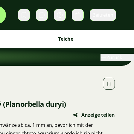
Beitreten
Direktnachrichten
Warenkorb
Teiche
Zurück
(Planorbella duryi)
Anzeige teilen
schwänze ab ca. 1 mm an, bevor ich mit der
eu eingerichtete Aquarium werde ich sie nicht