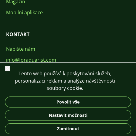
Magazín
Mobilní aplikace
KONTAKT
Napište nám
info@foraquarist.com
Zavřít
+420 603 449 602
Tento web používá k poskytování služeb,
personalizaci reklam a analýze návštěvnosti
soubory cookie.
Povolit vše
CS
SK
EN
PL
DE
Nastavit možnosti
© 2026 For Aquarist
Zamítnout