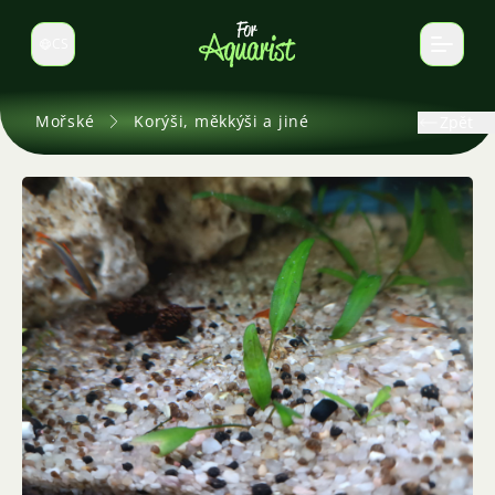
CS
Select language
Mořské
Korýši, měkkýši a jiné
Zpět