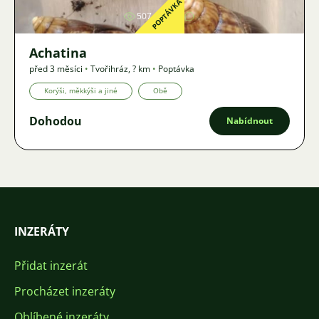
POPTÁVKA
507
2
Achatina
před 3 měsíci
•
Tvořihráz
,
? km
•
Poptávka
Korýši, měkkýši a jiné
Obě
Dohodou
Nabídnout
INZERÁTY
Přidat inzerát
Procházet inzeráty
Oblíbené inzeráty