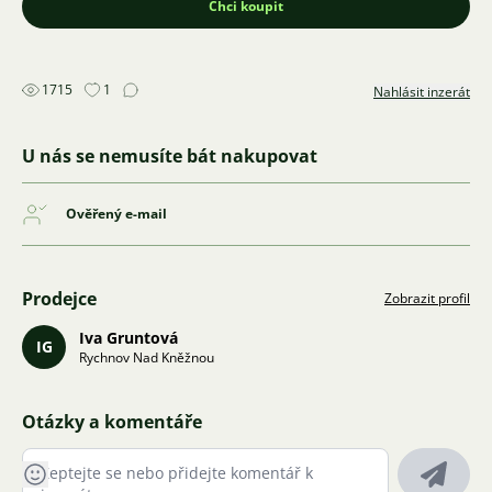
Chci koupit
1715
1
Nahlásit inzerát
U nás se nemusíte bát nakupovat
Ověřený e-mail
Prodejce
Zobrazit profil
Iva Gruntová
IG
Rychnov Nad Kněžnou
Otázky a komentáře