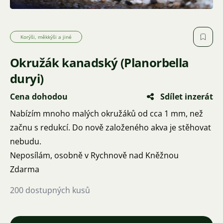
Korýši, měkkýši a jiné
Okružák kanadský (Planorbella
duryi)
Cena dohodou
Sdílet inzerát
Nabízím mnoho malých okružáků od cca 1 mm, než
začnu s redukcí. Do nově založeného akva je stěhovat
nebudu.
Neposílám, osobně v Rychnově nad Kněžnou
Zdarma
200 dostupných kusů