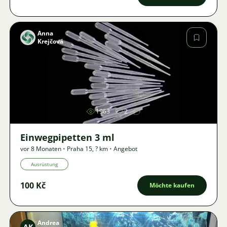
Anna
Krejčová
Bild
1963
2
Einwegpipetten 3 ml
vor 8 Monaten
•
Praha 15
,
? km
•
Angebot
Ausrüstung
100 Kč
Möchte kaufen
Andrea
AK