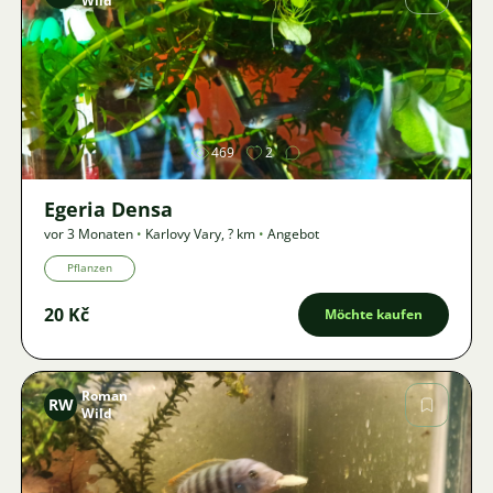
Wild
Bild
469
2
Egeria Densa
vor 3 Monaten
•
Karlovy Vary
,
? km
•
Angebot
Pflanzen
20 Kč
Möchte kaufen
Roman
RW
Wild