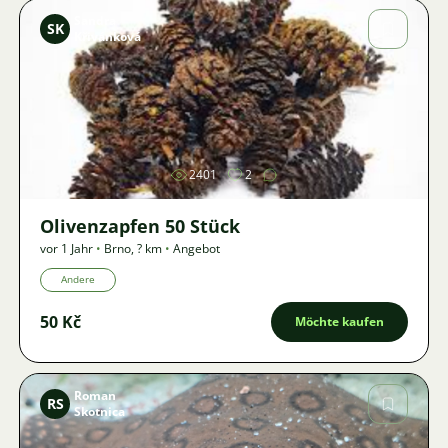
Sandra
SK
Křivánková
Bild
2401
2
Olivenzapfen 50 Stück
vor 1 Jahr
•
Brno
,
? km
•
Angebot
Andere
50 Kč
Möchte kaufen
Roman
RS
Skotnica