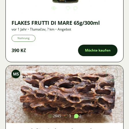
944
FLAKES FRUTTI DI MARE 65g/300ml
vor 1 Jahr
•
Tlumačov
,
? km
•
Angebot
Nahrung
390 Kč
Möchte kaufen
Miroslav
MS
Svatoš
Bild
2645
3
2