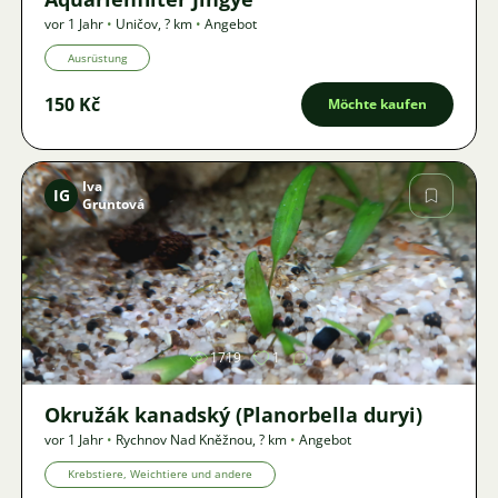
vor 1 Jahr
•
Uničov
,
? km
•
Angebot
Ausrüstung
150 Kč
Möchte kaufen
Iva
IG
Gruntová
Bild
1719
1
Okružák kanadský (Planorbella duryi)
vor 1 Jahr
•
Rychnov Nad Kněžnou
,
? km
•
Angebot
Krebstiere, Weichtiere und andere