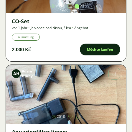
1357
2
CO-Set
vor 1 Jahr
•
Jablonec nad Nisou
,
? km
•
Angebot
Ausrüstung
2.000 Kč
Möchte kaufen
Adam
AH
Hrubý
Bild
2010
Aquarienfilter Jingye