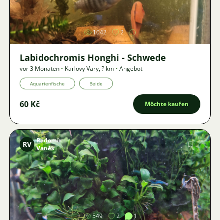
Bild
1042
2
Labidochromis Honghi - Schwede
vor 3 Monaten
•
Karlovy Vary
,
? km
•
Angebot
Aquarienfische
Beide
60 Kč
Möchte kaufen
Radomír
RV
Vaněk
Bild
549
2
1