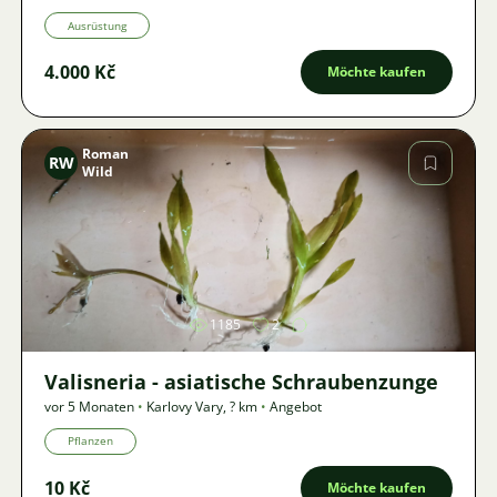
Ausrüstung
4.000 Kč
Möchte kaufen
Roman
RW
Wild
Bild
1185
2
Valisneria - asiatische Schraubenzunge
vor 5 Monaten
•
Karlovy Vary
,
? km
•
Angebot
Pflanzen
10 Kč
Möchte kaufen