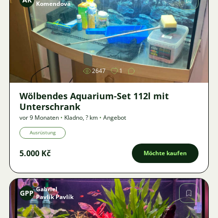
Komendová
Bild
2647
1
Wölbendes Aquarium-Set 112l mit
Unterschrank
vor 9 Monaten
•
Kladno
,
? km
•
Angebot
Ausrüstung
5.000 Kč
Möchte kaufen
Gabriel
GPP
Pavlík Pavlík