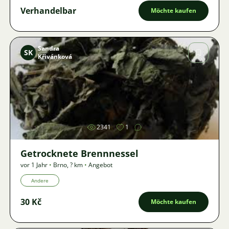
Verhandelbar
Möchte kaufen
Sandra
SK
Křivánková
Bild
2341
1
Getrocknete Brennnessel
vor 1 Jahr
•
Brno
,
? km
•
Angebot
Andere
30 Kč
Möchte kaufen