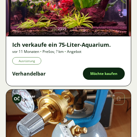
Bild
2395
1
Ich verkaufe ein 75-Liter-Aquarium.
vor 11 Monaten
•
Prešov
,
? km
•
Angebot
Ausrüstung
Verhandelbar
Möchte kaufen
Otakar
OČ
Černý
Bild