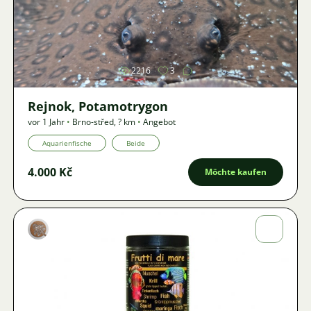
Bild
2216
3
Rejnok, Potamotrygon
vor 1 Jahr
•
Brno-střed
,
? km
•
Angebot
Aquarienfische
Beide
4.000 Kč
Möchte kaufen
Marek
Macháček
Bild