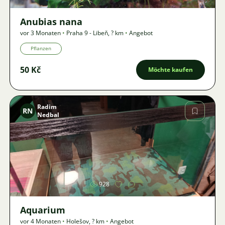
Anubias nana
vor 3 Monaten
•
Praha 9 - Libeň
,
? km
•
Angebot
Pflanzen
50 Kč
Möchte kaufen
Radim
RN
Nedbal
Bild
928
Aquarium
vor 4 Monaten
•
Holešov
,
? km
•
Angebot