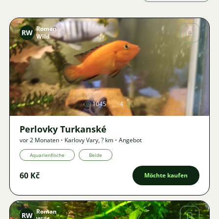
Roman
RW
Wild
Bild
1045
4
Perlovky Turkanské
vor 2 Monaten
•
Karlovy Vary
,
? km
•
Angebot
Aquarienfische
Beide
60 Kč
Möchte kaufen
Roman
RW