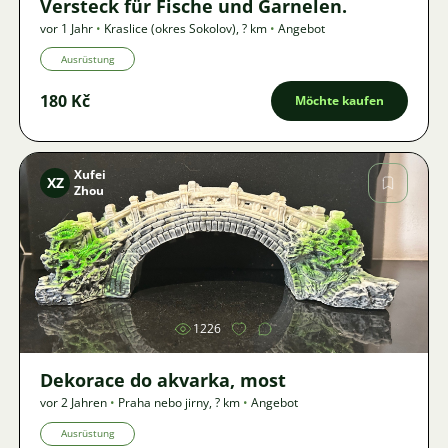
Versteck für Fische und Garnelen.
vor 1 Jahr
•
Kraslice (okres Sokolov)
,
? km
•
Angebot
Ausrüstung
180 Kč
Möchte kaufen
Xufei
XZ
Zhou
Bild
1226
Dekorace do akvarka, most
vor 2 Jahren
•
Praha nebo jirny
,
? km
•
Angebot
Ausrüstung