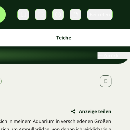
Beitreten
Direktnachrichten
Warenkorb
Teiche
Zurück
Anzeige teilen
e sich in meinem Aquarium in verschiedenen Größen
sich um Ampullariidae, von denen ich wirklich viele