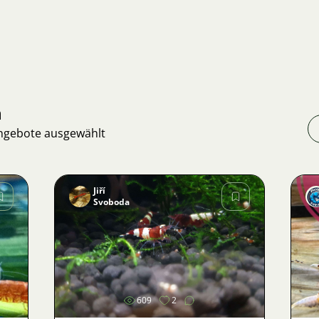
n
Angebote ausgewählt
Jiří
Svoboda
Bild
609
2