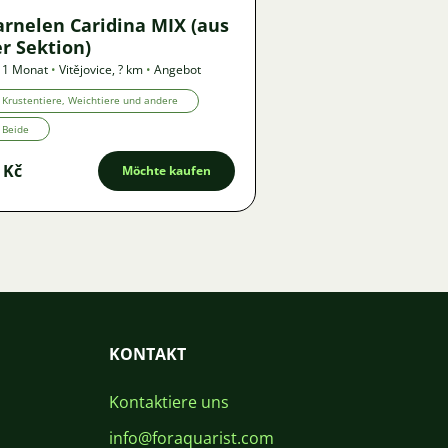
arnelen Caridina MIX (aus
r Sektion)
 1 Monat
•
Vitějovice
,
? km
•
Angebot
Krustentiere, Weichtiere und andere
Beide
 Kč
Möchte kaufen
KONTAKT
Kontaktiere uns
info@foraquarist.com