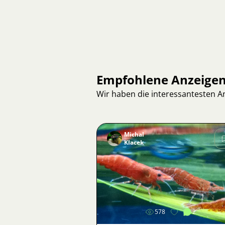
Empfohlene Anzeige
Wir haben die interessantesten 
Michal
Klacek
Bild
578
2