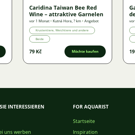
Caridina Taiwan Bee Red
G
Wine – attraktive Garnelen
de
vor 1 Monat
•
Kutná Hora
,
? km
•
Angebot
vor
Krustentiere, Weichtiere und andere
Beide
79 Kč
19
Möchte kaufen
SIE INTERESSIEREN
FOR AQUARIST
Startseite
i uns werben
Inspiration