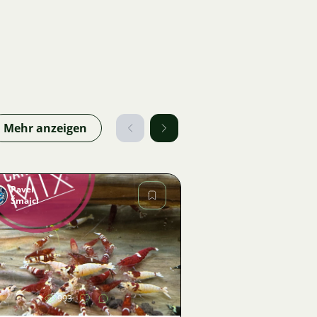
Mehr anzeigen
Pavel
Šmajcl
Bild
993