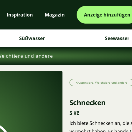
Inspiration
Magazin
Anzeige hinzufügen
Süßwasser
Seewasser
Weichtiere und andere
Krustentiere, Weichtiere und andere
Schnecken
5 Kč
Ich biete Schnecken an, di
vermehrt haben. Es handelt 