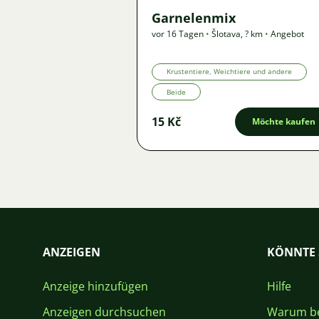
Garnelenmix
vor 16 Tagen
•
Šlotava
,
? km
•
Angebot
Krustentiere, Weichtiere und andere
Beide
15 Kč
Möchte kaufen
ANZEIGEN
KÖNNTE 
Anzeige hinzufügen
Hilfe
Anzeigen durchsuchen
Warum be