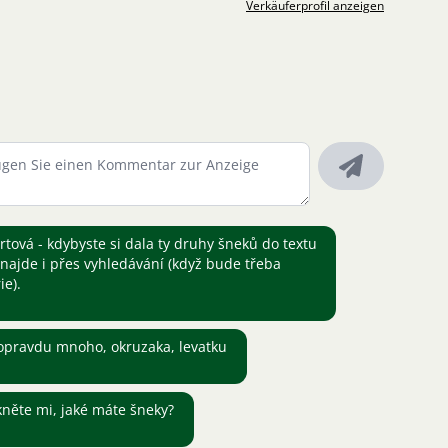
Verkäuferprofil anzeigen
ová - kdybyste si dala ty druhy šneků do textu
k najde i přes vyhledávání (když bude třeba
ie).
opravdu mnoho, okruzaka, levatku
kněte mi, jaké máte šneky?