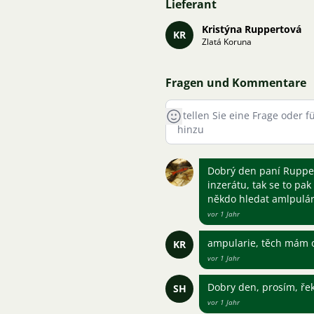
Lieferant
Kristýna Ruppertová
KR
Zlatá Koruna
Fragen und Kommentare
Dobrý den paní Ruppert
inzerátu, tak se to pa
někdo hledat amlpulár
vor 1 Jahr
ampularie, těch mám 
KR
vor 1 Jahr
Dobry den, prosím, ře
SH
vor 1 Jahr