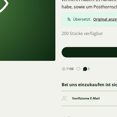
habe, sowie um Posthornsc
Übersetzt.
Original anze
200 Stücke verfügbar
1188
3
Bei uns einzukaufen ist si
Verifizierte E-Mail