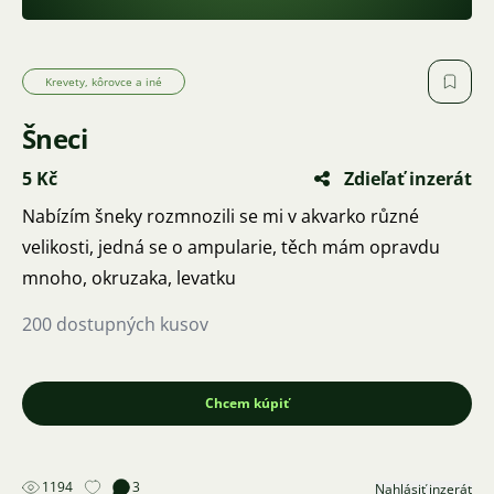
Krevety, kôrovce a iné
Šneci
5 Kč
Zdieľať inzerát
Nabízím šneky rozmnozili se mi v akvarko různé
velikosti, jedná se o ampularie, těch mám opravdu
mnoho, okruzaka, levatku
200 dostupných kusov
Chcem kúpiť
1194
3
Nahlásiť inzerát