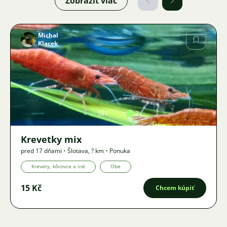
Zobraziť viac
Michal
Klacek
Obrázok
581
2
Krevetky mix
pred 17 dňami
•
Šlotava
,
? km
•
Ponuka
Krevety, kôrovce a iné
Obe
15 Kč
Chcem kúpiť