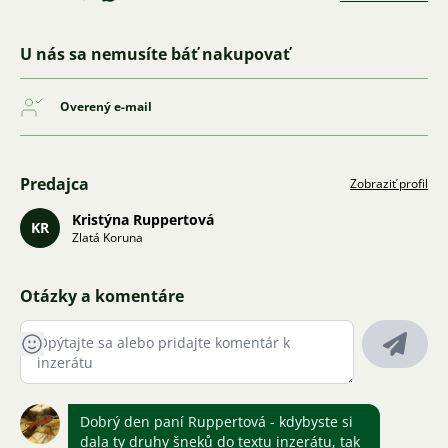
U nás sa nemusíte báť nakupovať
Overený e-mail
Predajca
Zobraziť profil
Kristýna Ruppertová
KR
Zlatá Koruna
Otázky a komentáre
Dobrý den paní Ruppertová - kdybyste si
dala ty druhy šneků do textu inzerátu, tak