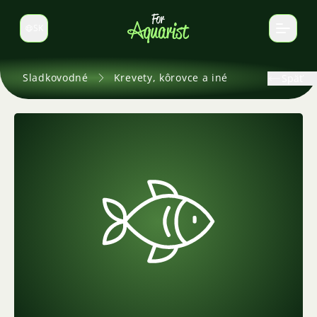
SK
Prepnúť jazyk
Sladkovodné
Krevety, kôrovce a iné
Späť