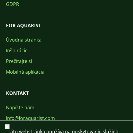
GDPR
FOR AQUARIST
Úvodná stránka
Inšpirácie
Prečítajte si
Mobilná aplikácia
KONTAKT
Napíšte nám
info@foraquarist.com
Zavrieť
+420 603 449 602
Táto webstránka používa na poskytovanie služieb,