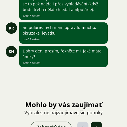
se to pak najde i přes vyhledávání (když
bude třeba někdo hledat amlpulárie).
pred 1 rokom
ampularie, těch mám opravdu mnoho,
KR
okruzaka, levatku
pred 1 rokom
Dobry den, prosím, řekněte mi, jaké máte
SH
šneky?
pred 1 rokom
Mohlo by vás zaujímať
Vybrali sme najzaujímavejšie ponuky