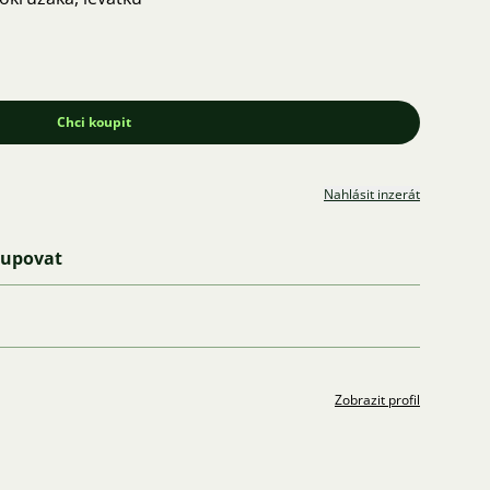
Chci koupit
Nahlásit inzerát
kupovat
Zobrazit profil