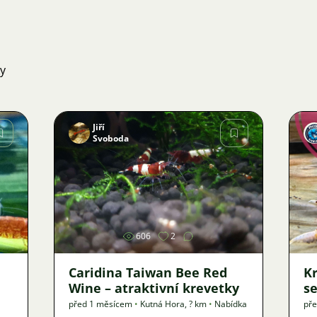
ky
Jiří
Svoboda
Obrázek
606
2
Caridina Taiwan Bee Red
Kr
Wine – atraktivní krevetky
se
před 1 měsícem
•
Kutná Hora
,
? km
•
Nabídka
př