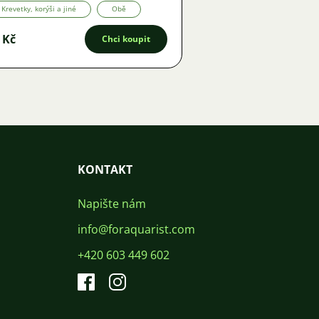
Krevetky, korýši a jiné
Obě
 Kč
Chci koupit
KONTAKT
Napište nám
info@foraquarist.com
+420 603 449 602