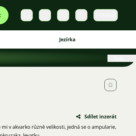
t
Přihlásit
Soukromé zprávy
Košík
Jezírka
Zpět
Sdílet inzerát
mi v akvarko různé velikosti, jedná se o ampularie,
kruzaka, levatku