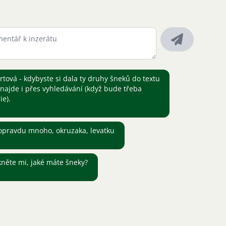
ová - kdybyste si dala ty druhy šneků do textu
k najde i přes vyhledávání (když bude třeba
ie).
opravdu mnoho, okruzaka, levatku
kněte mi, jaké máte šneky?