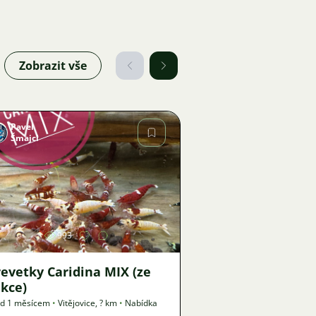
Zobrazit vše
Pavel
Šmajcl
Obrázek
993
evetky Caridina MIX (ze
kce)
ed 1 měsícem
•
Vitějovice
,
? km
•
Nabídka