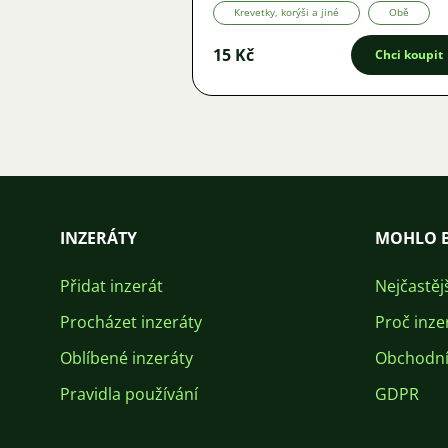
Krevetky, korýši a jiné
Obě
15 Kč
Chci koupit
INZERÁTY
MOHLO B
Přidat inzerát
Nejčastěj
Procházet inzeráty
Proč inze
Oblíbené inzeráty
Obchodní
Pravidla používání
GDPR