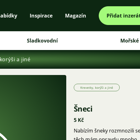
abídky
Inspirace
Magazín
Přidat inzerá
Sladkovodní
Mořské
korýši a jiné
Krevetky, korýši a jiné
Šneci
5 Kč
Nabízím šneky rozmnozili se 
těch mám opravdu mnoho, o