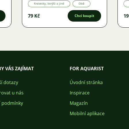
Krevetky, korýši a jiné
Obě
79 Kč
19
Chci koupit
Y VÁS ZAJÍMAT
FOR AQUARIST
ší dotazy
Úvodní stránka
rovat u nás
Inspirace
 podmínky
Magazín
Mobilní aplikace