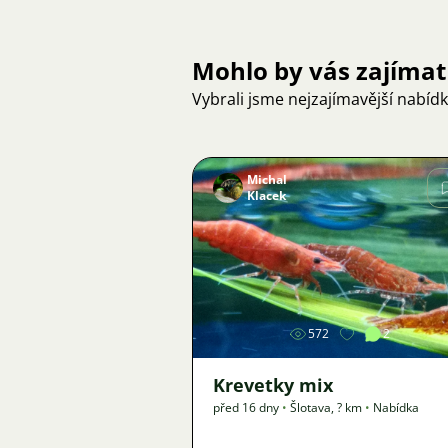
Mohlo by vás zajímat
Vybrali jsme nejzajímavější nabíd
Michal
Klacek
Obrázek
572
2
Krevetky mix
před 16 dny
•
Šlotava
,
? km
•
Nabídka