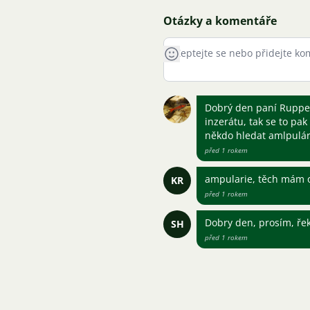
Otázky a komentáře
Dobrý den paní Ruppert
inzerátu, tak se to pa
někdo hledat amlpulár
před 1 rokem
ampularie, těch mám 
KR
před 1 rokem
Dobry den, prosím, ře
SH
před 1 rokem