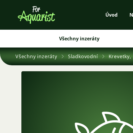
Úvod
N
Všechny inzeráty
Všechny inzeráty
Sladkovodní
Krevetky, 