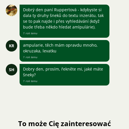
Dobrý den paní Ruppertová - kdybyste si
dala ty druhy šneků do textu inzerátu, tak
se to pak najde i přes vyhledávání (když
bude třeba někdo hledat amlpulárie).
1 rok temu
ampularie, těch mám opravdu mnoho,
KR
okruzaka, levatku
1 rok temu
Dobry den, prosím, řekněte mi, jaké máte
SH
šneky?
1 rok temu
To może Cię zainteresować