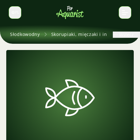
PL
Zmień język
Słodkowodny
Skorupiaki, mięczaki i inne
Wstecz