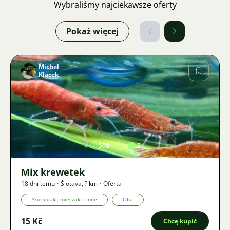
Wybraliśmy najciekawsze oferty
Pokaż więcej
Michal
Klacek
Zdjęcie
598
2
Mix krewetek
18 dni temu
•
Šlotava
,
? km
•
Oferta
Skorupiaki, mięczaki i inne
Oba
15 Kč
Chcę kupić