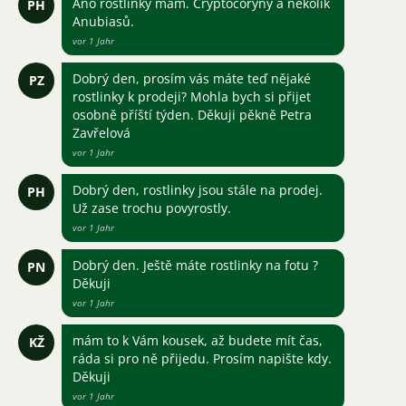
Ano rostlinky mám. Cryptocoryny a několik
PH
Anubiasů.
vor 1 Jahr
Dobrý den, prosím vás máte teď nějaké
PZ
rostlinky k prodeji? Mohla bych si přijet
osobně příští týden. Děkuji pěkně Petra
Zavřelová
vor 1 Jahr
Dobrý den, rostlinky jsou stále na prodej.
PH
Už zase trochu povyrostly.
vor 1 Jahr
Dobrý den. Ještě máte rostlinky na fotu ?
PN
Děkuji
vor 1 Jahr
mám to k Vám kousek, až budete mít čas,
KŽ
ráda si pro ně přijedu. Prosím napište kdy.
Děkuji
vor 1 Jahr