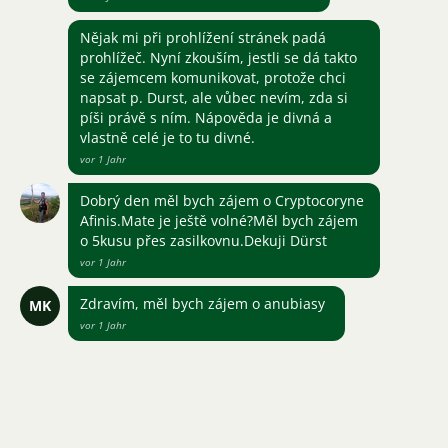
Nějak mi při prohlížení stránek padá
prohlížeč. Nyní zkouším, jestli se dá takto
se zájemcem komunikovat, protože chci
napsat p. Durst, ale vůbec nevím, zda si
píši právě s ním. Nápověda je divná a
vlastně celé je to tu divné.
vor 1 Jahr
Dobrý den měl bych zájem o Cryptocoryne
Afinis.Mate je ještě volné?Měl bych zájem
o 5kusu přes zasilkovnu.Dekuji Dürst
vor 1 Jahr
Zdravím, měl bych zájem o anubiasy
MK
vor 1 Jahr