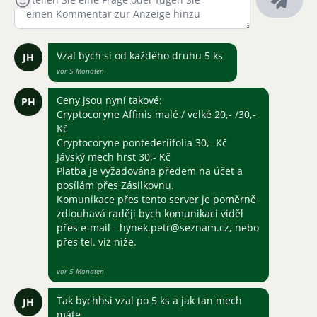
Vzal bych si od každého druhu 5 ks
JH
vor 5 Monaten
Ceny jsou nyní takové:
PH
Cryptocoryne Affinis malé / velké 20,- /30,-
Kč
Cryptocoryne pontederiifolia 30,- Kč
Jávský mech hrst 30,- Kč
Platba je vyžadována předem na účet a
posílám přes Zásilkovnu.
Komunikace přes tento server je poměrně
zdlouhavá raději bych komunikaci viděl
přes e-mail - hynek.petr@seznam.cz, nebo
přes tel. viz níže.
vor 5 Monaten
Tak bychhsi vzal po 5 ks a jak tan mech
JH
máte