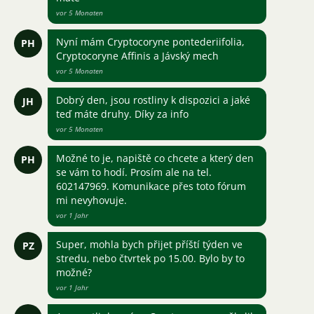
vor 5 Monaten
Nyní mám Cryptocoryne pontederiifolia,
PH
Cryptocoryne Affinis a Jávský mech
vor 5 Monaten
Dobrý den, jsou rostliny k dispozici a jaké
JH
teď máte druhy. Díky za info
vor 5 Monaten
Možné to je, napiště co chcete a který den
PH
se vám to hodí. Prosím ale na tel.
602147969. Komunikace přes toto fórum
mi nevyhovuje.
vor 1 Jahr
Super, mohla bych přijet příští týden ve
PZ
stredu, nebo čtvrtek po 15.00. Bylo by to
možné?
vor 1 Jahr