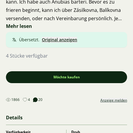
kann. Ich habe auch Anubias barteri. Bevor es zu
frieren beginnt, kann ich über Zásilkovna, Balíkovna
versenden, oder nach Vereinbarung persönlich. Je
Mehr lesen
nach Saison sind auch mehrere Pflanzen verfügbar.
Die Pflanzen sind gesund, sauber und frei von Algen.
Übersetzt.
Original anzeigen
Bei Abnahme einer größeren Menge Affinis kann über
den Preis verhandelt werden.
4 Stücke verfügbar
Möchte kaufen
1866
4
20
Anzeige melden
Details
Verfügbarkeit
Druh