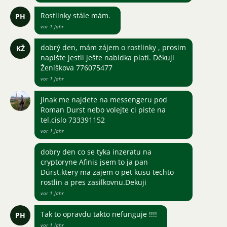
Rostlinky stále mám.
PH
vor 1 Jahr
dobrý den, mám zájem o rostlinky , prosim
KŽ
napište jestli ješte nabídka platí. Děkuji
Ženíškova 776075477
vor 1 Jahr
jinak me najdete na messengeru pod
Roman Durst nebo volejte ci piste na
tel.cislo 733391152
vor 1 Jahr
dobry den co se tyka inzeratu na
cryptoryne Afinis jsem to ja pan
Dürst,ktery ma zajem o pet kusu techto
rostlin a pres zasilkovnu.Dekuji
vor 1 Jahr
Tak to opravdu takto nefunguje !!!!
PH
vor 1 Jahr