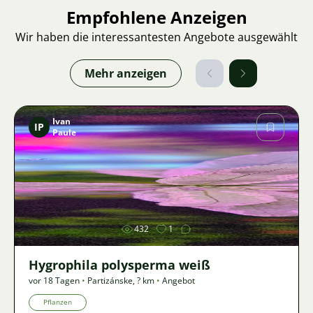
Empfohlene Anzeigen
Wir haben die interessantesten Angebote ausgewählt
Mehr anzeigen
Ivan
IP
Paule
Bild
432
1
Hygrophila polysperma weiß
vor 18 Tagen
•
Partizánske
,
? km
•
Angebot
Pflanzen