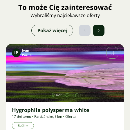
To może Cię zainteresować
Wybraliśmy najciekawsze oferty
Pokaż więcej
Ivan
IP
Paule
Zdjęcie
427
1
Hygrophila polysperma white
17 dni temu
•
Partizánske
,
? km
•
Oferta
Rośliny