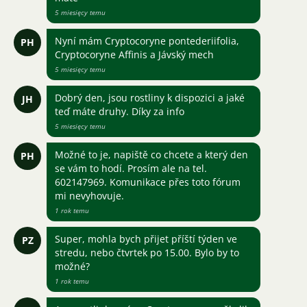
5 miesięcy temu
Nyní mám Cryptocoryne pontederiifolia,
PH
Cryptocoryne Affinis a Jávský mech
5 miesięcy temu
Dobrý den, jsou rostliny k dispozici a jaké
JH
teď máte druhy. Díky za info
5 miesięcy temu
Možné to je, napiště co chcete a který den
PH
se vám to hodí. Prosím ale na tel.
602147969. Komunikace přes toto fórum
mi nevyhovuje.
1 rok temu
Super, mohla bych přijet příští týden ve
PZ
stredu, nebo čtvrtek po 15.00. Bylo by to
možné?
1 rok temu