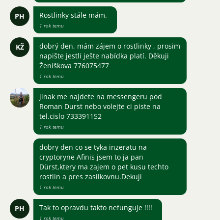
Rostlinky stále mám.
PH
1 rok temu
dobrý den, mám zájem o rostlinky , prosim
KŽ
napište jestli ješte nabídka platí. Děkuji
Ženíškova 776075477
1 rok temu
jinak me najdete na messengeru pod
Roman Durst nebo volejte ci piste na
tel.cislo 733391152
1 rok temu
dobry den co se tyka inzeratu na
cryptoryne Afinis jsem to ja pan
Dürst,ktery ma zajem o pet kusu techto
rostlin a pres zasilkovnu.Dekuji
1 rok temu
Tak to opravdu takto nefunguje !!!!
PH
1 rok temu