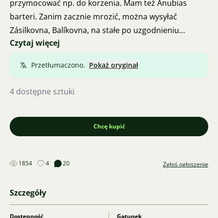
przymocować np. do korzenia. Mam też Anubias
barteri. Zanim zacznie mrozić, można wysyłać
Zásilkovna, Balíkovna, na stałe po uzgodnieniu
Czytaj więcej
osobiście. W zależności od aktualnego okresu
dostępnych jest również więcej sztuk roślin. Rośliny są
Przetłumaczono.
Pokaż oryginał
zdrowe, czyste, bez glonów. Przy zakupie większej
ilości Affinis możliwa jest negocjacja ceny.
4 dostępne sztuki
Chcę kupić
1854
4
20
Zgłoś ogłoszenie
Szczegóły
Dostępność
Gatunek