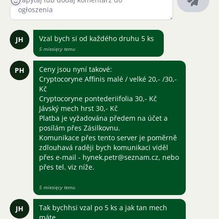
Vzal bych si od každého druhu 5 ks
JH
5 miesięcy temu
Ceny jsou nyní takové:
PH
Cryptocoryne Affinis malé / velké 20,- /30,-
Kč
Cryptocoryne pontederiifolia 30,- Kč
Jávský mech hrst 30,- Kč
Platba je vyžadována předem na účet a
posílám přes Zásilkovnu.
Komunikace přes tento server je poměrně
zdlouhavá raději bych komunikaci viděl
přes e-mail - hynek.petr@seznam.cz, nebo
přes tel. viz níže.
5 miesięcy temu
Tak bychhsi vzal po 5 ks a jak tan mech
JH
máte