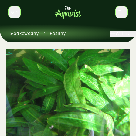
PL
Zmień język
Słodkowodny
Rośliny
Wstecz