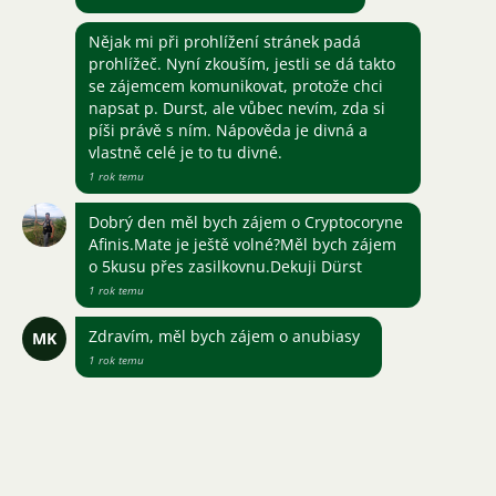
Nějak mi při prohlížení stránek padá
prohlížeč. Nyní zkouším, jestli se dá takto
se zájemcem komunikovat, protože chci
napsat p. Durst, ale vůbec nevím, zda si
píši právě s ním. Nápověda je divná a
vlastně celé je to tu divné.
1 rok temu
Dobrý den měl bych zájem o Cryptocoryne
Afinis.Mate je ještě volné?Měl bych zájem
o 5kusu přes zasilkovnu.Dekuji Dürst
1 rok temu
Zdravím, měl bych zájem o anubiasy
MK
1 rok temu