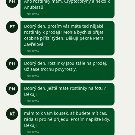
Ano rostlinky mám. Cryptocoryny a několik
PH
Anubiasů.
1 rok temu
Dobrý den, prosím vás máte teď nějaké
PZ
rostlinky k prodeji? Mohla bych si přijet
osobně příští týden. Děkuji pěkně Petra
Zavřelová
1 rok temu
Dobrý den, rostlinky jsou stále na prodej.
PH
Už zase trochu povyrostly.
1 rok temu
Dobrý den. Ještě máte rostlinky na fotu ?
PN
Děkuji
1 rok temu
mám to k Vám kousek, až budete mít čas,
KŽ
ráda si pro ně přijedu. Prosím napište kdy.
Děkuji
1 rok temu