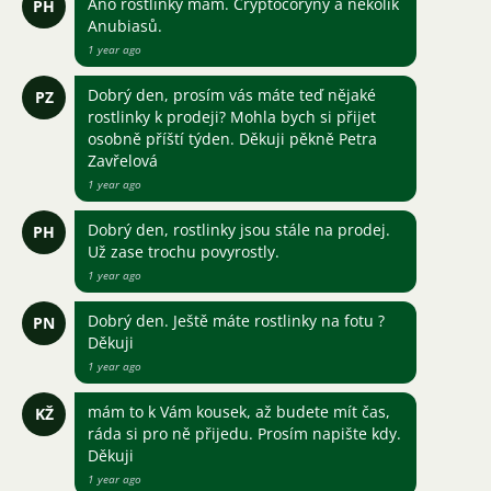
Ano rostlinky mám. Cryptocoryny a několik
PH
Anubiasů.
1 year ago
Dobrý den, prosím vás máte teď nějaké
PZ
rostlinky k prodeji? Mohla bych si přijet
osobně příští týden. Děkuji pěkně Petra
Zavřelová
1 year ago
Dobrý den, rostlinky jsou stále na prodej.
PH
Už zase trochu povyrostly.
1 year ago
Dobrý den. Ještě máte rostlinky na fotu ?
PN
Děkuji
1 year ago
mám to k Vám kousek, až budete mít čas,
KŽ
ráda si pro ně přijedu. Prosím napište kdy.
Děkuji
1 year ago