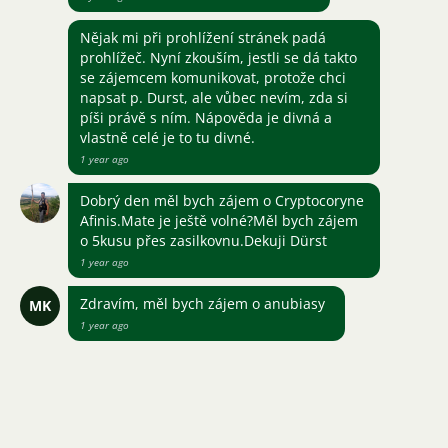
Nějak mi při prohlížení stránek padá
prohlížeč. Nyní zkouším, jestli se dá takto
se zájemcem komunikovat, protože chci
napsat p. Durst, ale vůbec nevím, zda si
píši právě s ním. Nápověda je divná a
vlastně celé je to tu divné.
1 year ago
Dobrý den měl bych zájem o Cryptocoryne
Afinis.Mate je ještě volné?Měl bych zájem
o 5kusu přes zasilkovnu.Dekuji Dürst
1 year ago
Zdravím, měl bych zájem o anubiasy
MK
1 year ago