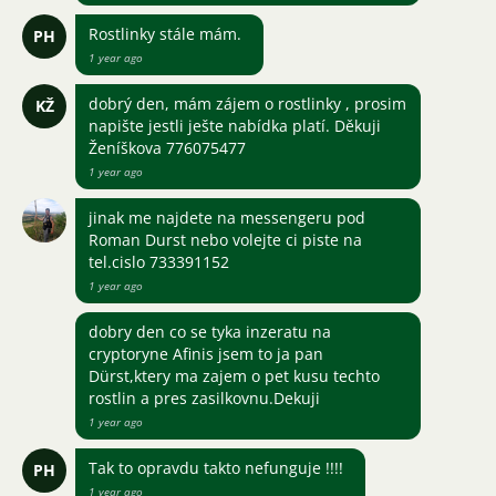
Rostlinky stále mám.
PH
1 year ago
dobrý den, mám zájem o rostlinky , prosim
KŽ
napište jestli ješte nabídka platí. Děkuji
Ženíškova 776075477
1 year ago
jinak me najdete na messengeru pod
Roman Durst nebo volejte ci piste na
tel.cislo 733391152
1 year ago
dobry den co se tyka inzeratu na
cryptoryne Afinis jsem to ja pan
Dürst,ktery ma zajem o pet kusu techto
rostlin a pres zasilkovnu.Dekuji
1 year ago
Tak to opravdu takto nefunguje !!!!
PH
1 year ago