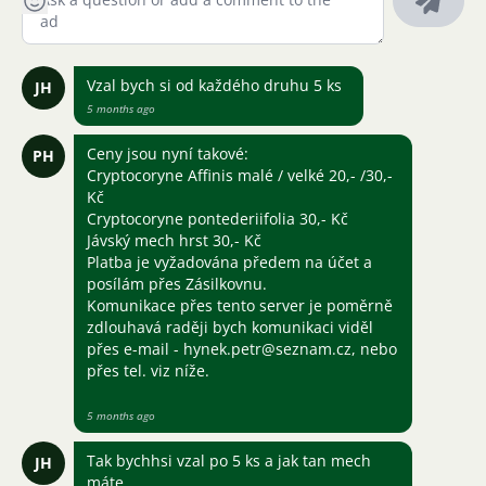
Vzal bych si od každého druhu 5 ks
JH
5 months ago
Ceny jsou nyní takové:
PH
Cryptocoryne Affinis malé / velké 20,- /30,-
Kč
Cryptocoryne pontederiifolia 30,- Kč
Jávský mech hrst 30,- Kč
Platba je vyžadována předem na účet a
posílám přes Zásilkovnu.
Komunikace přes tento server je poměrně
zdlouhavá raději bych komunikaci viděl
přes e-mail - hynek.petr@seznam.cz, nebo
přes tel. viz níže.
5 months ago
Tak bychhsi vzal po 5 ks a jak tan mech
JH
máte