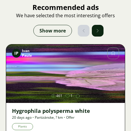
Recommended ads
We have selected the most interesting offers
Show more
Ivan
IP
Paule
Image
461
1
Hygrophila polysperma white
20 days ago
•
Partizánske
,
? km
•
Offer
Plants