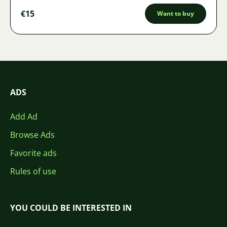
€15
Want to buy
ADS
Add Ad
Browse Ads
Favorite ads
Rules of use
YOU COULD BE INTERESTED IN