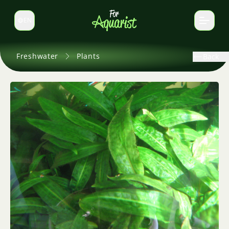
EN
Switch language
Freshwater
Plants
Back