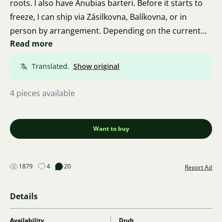
roots. I also have Anubias barteri. Before it starts to
freeze, I can ship via Zásilkovna, Balíkovna, or in
person by arrangement. Depending on the current
Read more
season, more plants may be available. The plants are
healthy, clean, and algae-free. If purchasing a larger
Translated.
Show original
quantity of Affinis, a price agreement is possible.
4 pieces available
Want to buy
1879
4
20
Report Ad
Details
Availability
Druh