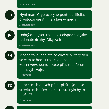
5 months ago
Nyní mám Cryptocoryne pontederiifolia,
PH
Cryptocoryne Affinis a Jávský mech
5 months ago
Dobrý den, jsou rostliny k dispozici a jaké
JH
teď máte druhy. Díky za info
5 months ago
Možné to je, napiště co chcete a který den
PH
se vám to hodí. Prosím ale na tel.
602147969. Komunikace přes toto fórum
mi nevyhovuje.
1 year ago
Super, mohla bych přijet příští týden ve
PZ
stredu, nebo čtvrtek po 15.00. Bylo by to
možné?
1 year ago