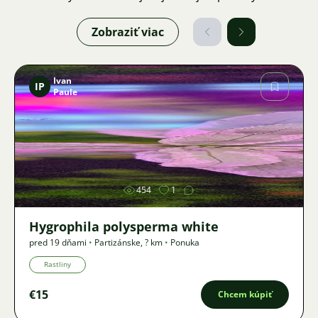
Zobraziť viac
Ivan
IP
Paule
Obrázok
454
1
Hygrophila polysperma white
pred 19 dňami
•
Partizánske
,
? km
•
Ponuka
Rastliny
€15
Chcem kúpiť