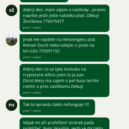
dobrý den, mám zájem o rostlinky , prosim
KŽ
napište jestli ješte nabídka platí. Děkuji
Ženíškova 776075477
pred 1 rokom
jinak me najdete na messengeru pod
Roman Durst nebo volejte ci piste na
tel.cislo 733391152
pred 1 rokom
dobry den co se tyka inzeratu na
cryptoryne Afinis jsem to ja pan
Dürst,ktery ma zajem o pet kusu techto
rostlin a pres zasilkovnu.Dekuji
pred 1 rokom
Tak to opravdu takto nefunguje !!!!
PH
pred 1 rokom
Nějak mi při prohlížení stránek padá
prohlížeč. Nyní zkouším, jestli se dá takto