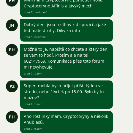
PH
Cryptocoryne Affinis a Jávský mech
pred 5 mesiacmi
Dobrý den, jsou rostliny k dispozici a jaké
JH
teď máte druhy. Díky za info
pred 5 mesiacmi
Možné to je, napiště co chcete a který den
PH
se vám to hodí. Prosím ale na tel.
602147969. Komunikace přes toto fórum
mi nevyhovuje.
pred 1 rokom
Super, mohla bych přijet příští týden ve
PZ
stredu, nebo čtvrtek po 15.00. Bylo by to
možné?
pred 1 rokom
Ano rostlinky mám. Cryptocoryny a několik
PH
Anubiasů.
pred 1 rokom