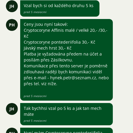
Vzal bych si od každého druhu 5 ks
JH
pred 5 mesiacmi
Ceny jsou nyní takové:
PH
Cryptocoryne Affinis malé / velké 20,- /30,-
Kč
Cryptocoryne pontederiifolia 30,- Kč
Jávský mech hrst 30,- Kč
Platba je vyžadována předem na účet a
posílám přes Zásilkovnu.
Komunikace přes tento server je poměrně
zdlouhavá raději bych komunikaci viděl
přes e-mail - hynek.petr@seznam.cz, nebo
přes tel. viz níže.
pred 5 mesiacmi
Tak bychhsi vzal po 5 ks a jak tan mech
JH
máte
pred 5 mesiacmi
Nyní mám Cryptocoryne pontederiifolia,