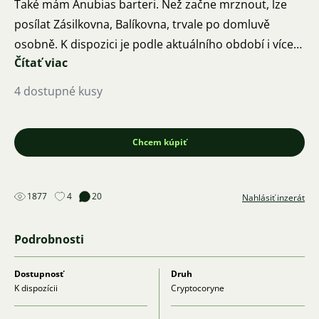
Také mám Anubias barteri. Než začne mrznout, lze
posílat Zásilkovna, Balíkovna, trvale po domluvě
osobně. K dispozici je podle aktuálního období i více
Čítať viac
kusů rostlinek. Rostlinky jsou zdravé, čisté, bez řas. Při
odběru většího množství Affinis je možná dohoda o
4 dostupné kusy
ceně.
Chcem kúpiť
1877
4
20
Nahlásiť inzerát
Podrobnosti
Dostupnosť
Druh
K dispozícii
Cryptocoryne