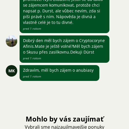
se zájemcem komunikovat, protože chci
napsat p. Durst, ale vůbec nevím, zda si
píši právě s ním. Nápověda je divná a
vlastně celé je to tu divné.
pred 1 rokom
Dobrý den měl bych zájem o Cryptocoryne
Afinis.Mate je ještě volné?Měl bych zájem
o 5kusu přes zasilkovnu.Dekuji Dürst
pred 1 rokom
Zdravím, měl bych zájem o anubiasy
MK
pred 1 rokom
Mohlo by vás zaujímať
Vybrali sme najzaujímavejšie ponuky