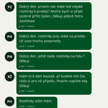
Dobrý den, prosím vás máte teď nějaké
PZ
rostlinky k prodeji? Mohla bych si přijet
osobně příští týden. Děkuji pěkně Petra
Zavřelová
pred 1 rokom
Dobrý den, rostlinky jsou stále na prodej.
PH
Už zase trochu povyrostly.
pred 1 rokom
Dobrý den. Ještě máte rostlinky na fotu ?
PN
Děkuji
pred 1 rokom
mám to k Vám kousek, až budete mít čas,
KŽ
ráda si pro ně přijedu. Prosím napište kdy.
Děkuji
pred 1 rokom
Rostlinky stále mám.
PH
pred 1 rokom