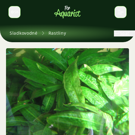
SK
Prepnúť jazyk
Sladkovodné
Rastliny
Späť