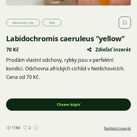
Akváriové ryby
Obe
Labidochromis caeruleus "yellow"
70 Kč
Zdieľať inzerát
Prodám vlastní odchovy, rybky jsou v perfektní
kondici. Odchovna afrických cichlid v Netěchovicích.
Cena od 70 Kč.
Chcem kúpiť
1184
2
Nahlásiť inzerát