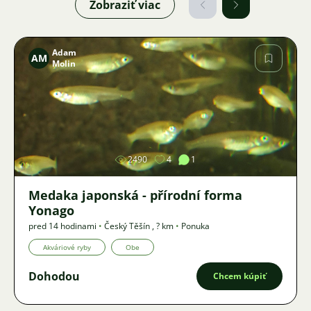
Zobraziť viac
Adam
AM
Molin
Obrázok
2490
4
1
Medaka japonská - přírodní forma
Yonago
pred 14 hodinami
•
Český Těšín
,
? km
•
Ponuka
Akváriové ryby
Obe
Dohodou
Chcem kúpiť