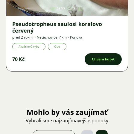
2899
3
Pseudotropheus saulosi koralovo
červený
pred 2 rokmi
•
Netěchovice
,
? km
•
Ponuka
Akváriové ryby
Obe
70 Kč
Chcem kúpiť
Mohlo by vás zaujímať
Vybrali sme najzaujímavejšie ponuky