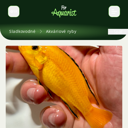
SK
Prepnúť jazyk
Sladkovodné
Akváriové ryby
Späť