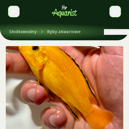
PL
Zmień język
Słodkowodny
Ryby akwariowe
Wstecz