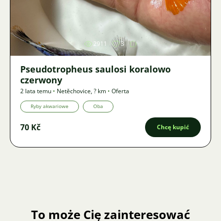
Zdjęcie
2911
3
Pseudotropheus saulosi koralowo
czerwony
2 lata temu
•
Netěchovice
,
? km
•
Oferta
Ryby akwariowe
Oba
70 Kč
Chcę kupić
To może Cię zainteresować