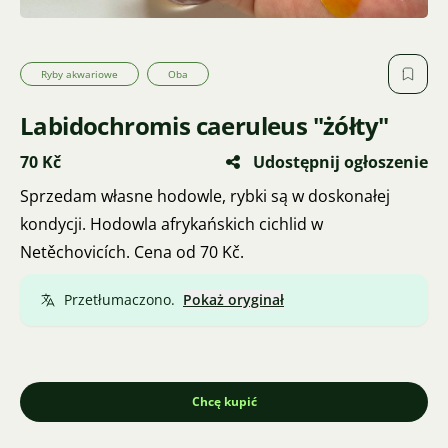
Ryby akwariowe
Oba
Labidochromis caeruleus "żółty"
70 Kč
Udostępnij ogłoszenie
Sprzedam własne hodowle, rybki są w doskonałej
kondycji. Hodowla afrykańskich cichlid w
Netěchovicích. Cena od 70 Kč.
Przetłumaczono.
Pokaż oryginał
Chcę kupić