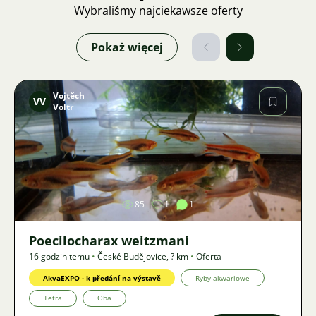
Wybraliśmy najciekawsze oferty
Pokaż więcej
Vojtěch
VV
Voltr
Zdjęcie
85
1
1
Poecilocharax weitzmani
16 godzin temu
•
České Budějovice
,
? km
•
Oferta
AkvaEXPO - k předání na výstavě
Ryby akwariowe
Tetra
Oba