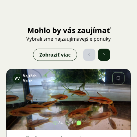
Mohlo by vás zaujímať
Vybrali sme najzaujímavejšie ponuky
Zobraziť viac
Vojtěch
VV
Voltr
Obrázok
84
1
1