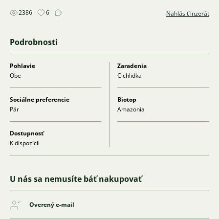
2386
6
Nahlásiť inzerát
Podrobnosti
Pohlavie
Zaradenia
Obe
Cichlidka
Sociálne preferencie
Biotop
Pár
Amazonia
Dostupnosť
K dispozícii
U nás sa nemusíte báť nakupovať
Overený e-mail