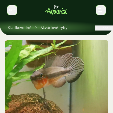
SK
Prepnúť jazyk
Sladkovodné
Akváriové ryby
Späť