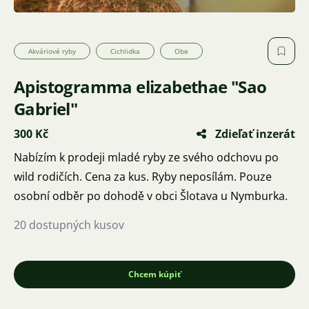
Akváriové ryby
Cichlidka
Obe
Apistogramma elizabethae "Sao
Gabriel"
300 Kč
Zdieľať inzerát
Nabízím k prodeji mladé ryby ze svého odchovu po
wild rodičích. Cena za kus. Ryby neposílám. Pouze
osobní odběr po dohodě v obci Šlotava u Nymburka.
20 dostupných kusov
Chcem kúpiť