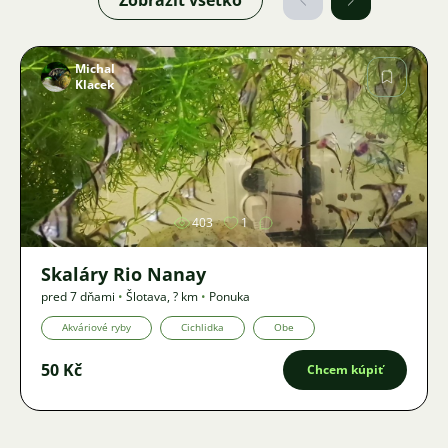
Zobraziť všetko
Michal
Klacek
Obrázok
403
1
Skaláry Rio Nanay
pred 7 dňami
•
Šlotava
,
? km
•
Ponuka
Akváriové ryby
Cichlidka
Obe
50 Kč
Chcem kúpiť