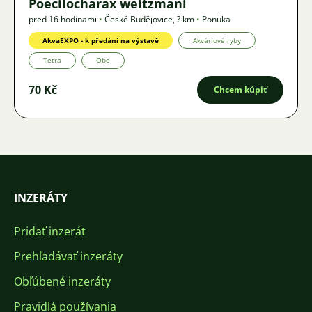
Poecilocharax weitzmani
pred 16 hodinami
•
České Budějovice
,
? km
•
Ponuka
AkvaEXPO - k předání na výstavě
Akváriové ryby
Tetra
Obe
70 Kč
Chcem kúpiť
INZERÁTY
Pridať inzerát
Prehľadávať inzeráty
Obľúbené inzeráty
Pravidlá používania