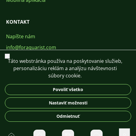
Mobilná aplikácia
KONTAKT
Napíšte nám
info@foraquarist.com
Zavrieť
+420 603 449 602
Táto webstránka používa na poskytovanie služieb,
personalizáciu reklám a analýzu návštevnosti
súbory cookie.
Povoliť všetko
CS
SK
EN
PL
DE
Nastaviť možnosti
© 2026 For Aquarist
Odmietnuť