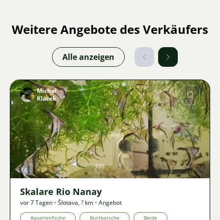
Weitere Angebote des Verkäufers
Alle anzeigen
Michal
Klacek
Bild
396
1
Skalare Rio Nanay
vor 7 Tagen
•
Šlotava
,
? km
•
Angebot
Aquarienfische
Buntbarsche
Beide