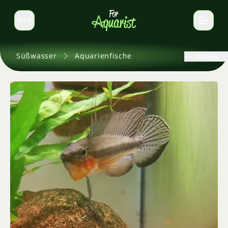
DE
Sprache wechseln
Süßwasser
Aquarienfische
Zurück