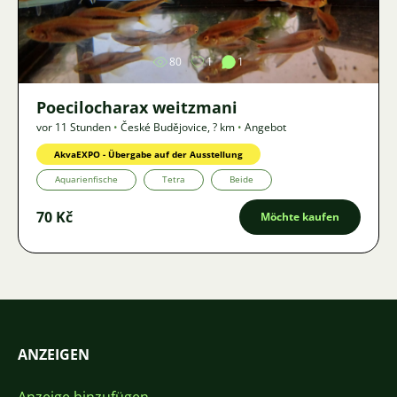
Bild
80
1
1
Poecilocharax weitzmani
vor 11 Stunden
•
České Budějovice
,
? km
•
Angebot
AkvaEXPO - Übergabe auf der Ausstellung
Aquarienfische
Tetra
Beide
70 Kč
Möchte kaufen
ANZEIGEN