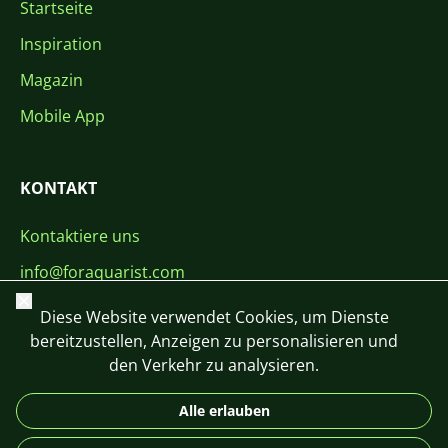
Startseite
Inspiration
Magazin
Mobile App
KONTAKT
Kontaktiere uns
info@foraquarist.com
Schließen
+420 603 449 602
Diese Website verwendet Cookies, um Dienste
bereitzustellen, Anzeigen zu personalisieren und
den Verkehr zu analysieren.
Alle erlauben
CS
SK
EN
PL
DE