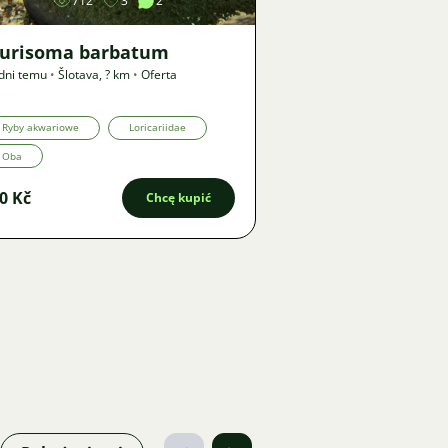
712
3
2
turisoma barbatum
dni temu
•
Šlotava
,
? km
•
Oferta
Ryby akwariowe
Loricariidae
Oba
0 Kč
Chcę kupić