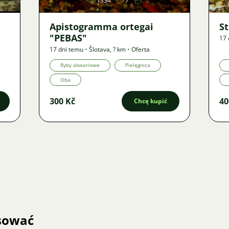
1334
7
Apistogramma ortegai
S
"PEBAS"
17 
17 dni temu
•
Šlotava
,
? km
•
Oferta
Ryby akwariowe
Pielęgnica
Oba
300 Kč
40
Chcę kupić
esować