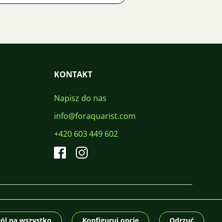
KONTAKT
Napisz do nas
info@foraquarist.com
+420 603 449 602
CS
SK
EN
PL
DE
© 2026 For Aquarist
ól na wszystko
Konfiguruj opcje
Odrzuć