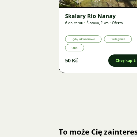
367
1
Skalary Rio Nanay
6 dni temu
•
Šlotava
,
? km
•
Oferta
Ryby akwariowe
Pielęgnica
Oba
50 Kč
Chcę kupić
To może Cię zainter