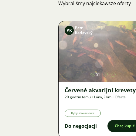
Wybraliśmy najciekawsze oferty
Petr
PK
Karlovský
Zdjęcie
51
Červené akvarijní krevety
20 godzin temu
•
Lány
,
? km
•
Oferta
Ryby akwariowe
Do negocjacji
Chcę kupić