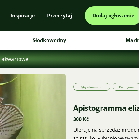
Inspiracje
Przeczytaj
Dodaj ogłoszenie
Słodkowodny
Mari
 akwariowe
Ryby akwariowe
Pielęgnica
Apistogramma eliz
300 Kč
Oferuję na sprzedaż młode 
za sztukę. Ryby nie wysyłam