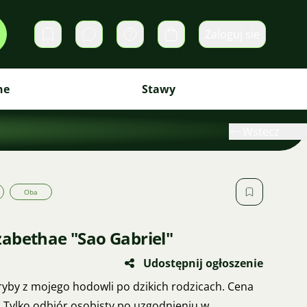
Zaloguj sie
Prywatne wiadomości
Koszyk
ne
Stawy
Wstecz
Oba
abethae "Sao Gabriel"
Udostępnij ogłoszenie
ryby z mojego hodowli po dzikich rodzicach. Cena
. Tylko odbiór osobisty po uzgodnieniu w