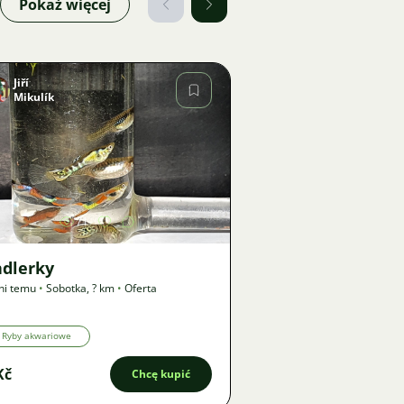
Pokaż więcej
Jiří
Mikulík
Zdjęcie
71
ndlerky
ni temu
•
Sobotka
,
? km
•
Oferta
Ryby akwariowe
Kč
Chcę kupić