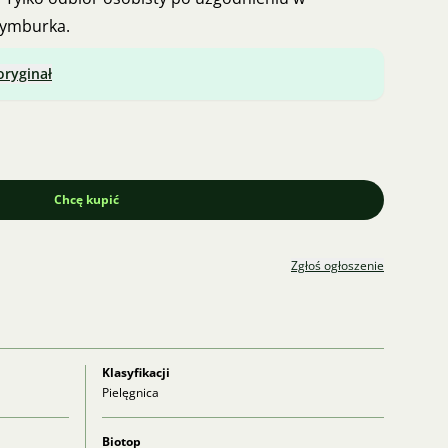
Nymburka.
oryginał
Chcę kupić
Zgłoś ogłoszenie
Klasyfikacji
Pielęgnica
Biotop