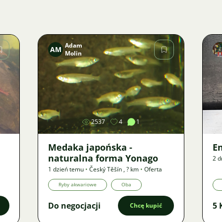
Adam
AM
Molin
Zdjęcie
2537
4
1
Medaka japońska -
E
naturalna forma Yonago
2 d
1 dzień temu
•
Český Těšín
,
? km
•
Oferta
Ryby akwariowe
Oba
Do negocjacji
5 
Chcę kupić