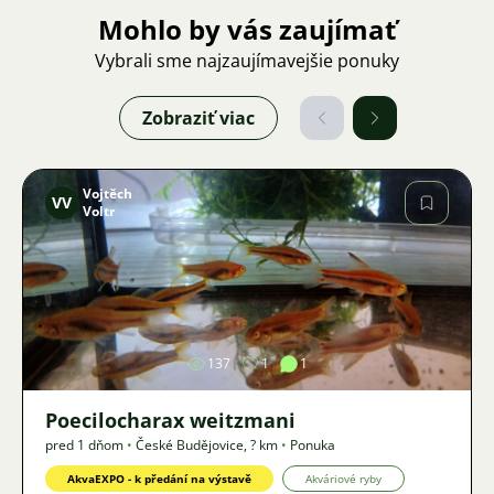
Mohlo by vás zaujímať
Vybrali sme najzaujímavejšie ponuky
Zobraziť viac
Vojtěch
VV
Voltr
Obrázok
137
1
1
Poecilocharax weitzmani
pred 1 dňom
•
České Budějovice
,
? km
•
Ponuka
AkvaEXPO - k předání na výstavě
Akváriové ryby