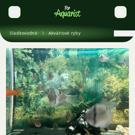
SK
Prepnúť jazyk
Sladkovodné
Akváriové ryby
Späť