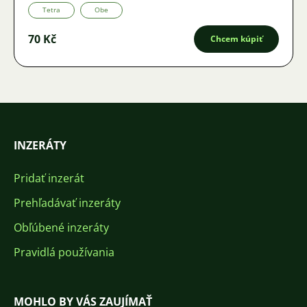
Tetra
Obe
70 Kč
Chcem kúpiť
INZERÁTY
Pridať inzerát
Prehľadávať inzeráty
Obľúbené inzeráty
Pravidlá používania
MOHLO BY VÁS ZAUJÍMAŤ