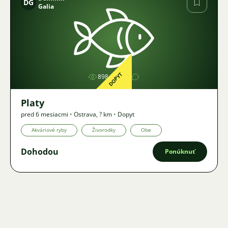
DG
Galia
Obrázok
DOPYT
898
1
Platy
pred 6 mesiacmi
•
Ostrava
,
? km
•
Dopyt
Akváriové ryby
Živorodky
Obe
Dohodou
Ponúknuť