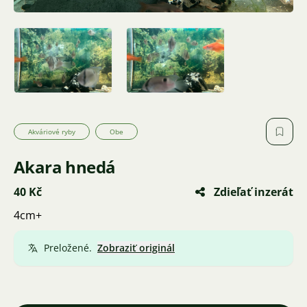
Akváriové ryby
Obe
Akara hnedá
40 Kč
Zdieľať inzerát
4cm+
Preložené.
Zobraziť originál