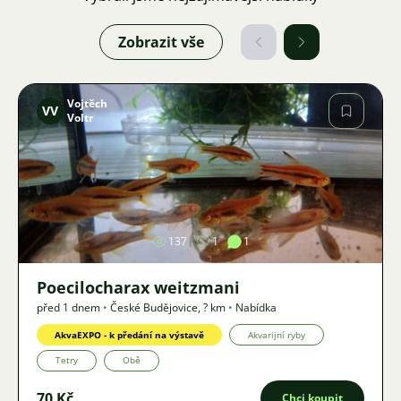
Zobrazit vše
Vojtěch
VV
Voltr
Obrázek
137
1
1
Poecilocharax weitzmani
před 1 dnem
•
České Budějovice
,
? km
•
Nabídka
AkvaEXPO - k předání na výstavě
Akvarijní ryby
Tetry
Obě
70 Kč
Chci koupit