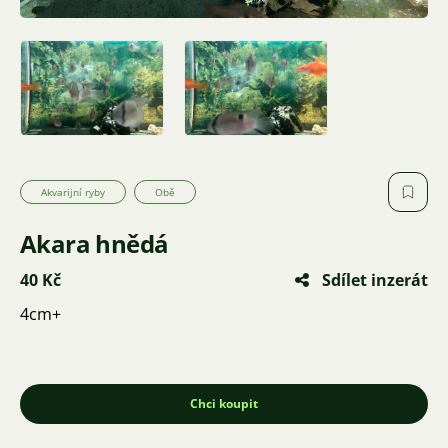
Akvarijní ryby
Obě
Akara hnědá
40 Kč
Sdílet inzerát
4cm+
Chci koupit