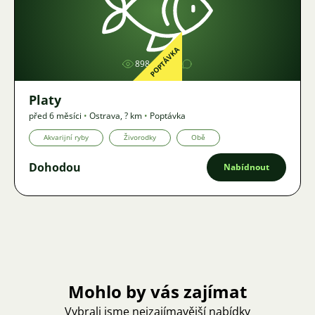
Obrázek
POPTÁVKA
898
1
Platy
před 6 měsíci
•
Ostrava
,
? km
•
Poptávka
Akvarijní ryby
Živorodky
Obě
Dohodou
Nabídnout
Mohlo by vás zajímat
Vybrali jsme nejzajímavější nabídky