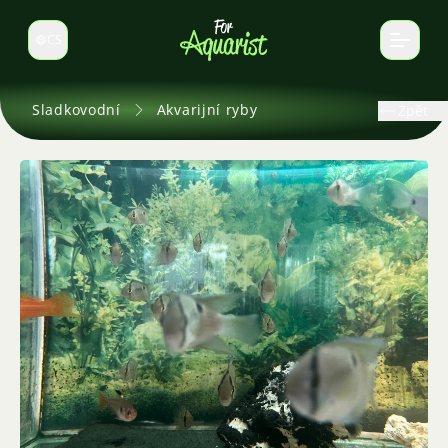
CS
Select language
Sladkovodní
Akvarijní ryby
Zpět