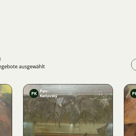
n
Angebote ausgewählt
Petr
PK
P
Karlovský
Bild