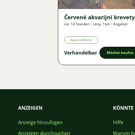
47
Červené akvarijní krevety
vor 14 Stunden
•
Lány
,
? km
•
Angebot
Aquarienfische
Verhandelbar
Möchte kaufen
ANZEIGEN
KÖNNTE 
Anzeige hinzufügen
Hilfe
Anzeigen durchsuchen
Warum be