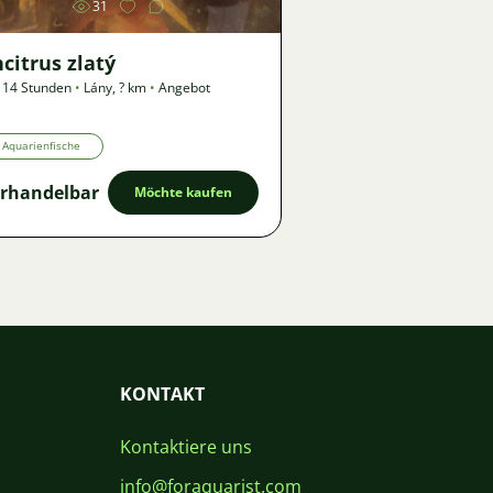
31
citrus zlatý
 14 Stunden
•
Lány
,
? km
•
Angebot
Aquarienfische
rhandelbar
Möchte kaufen
KONTAKT
Kontaktiere uns
info@foraquarist.com