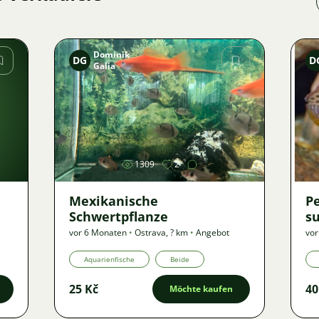
Dominik
DG
D
Galia
Bild
1309
2
Mexikanische
P
Schwertpflanze
s
vor 6 Monaten
•
Ostrava
,
? km
•
Angebot
vor
Aquarienfische
Beide
25 Kč
40
Möchte kaufen