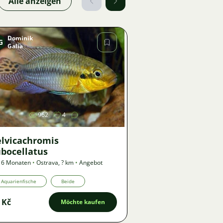
Alle anzeigen
Dominik
G
Galia
Bild
962
4
elvicachromis
ubocellatus
 6 Monaten
•
Ostrava
,
? km
•
Angebot
Aquarienfische
Beide
 Kč
Möchte kaufen