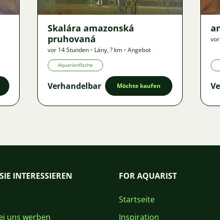
41
1
Skalára amazonská
an
pruhovaná
vor
vor 14 Stunden
•
Lány
,
? km
•
Angebot
Aquarienfische
Verhandelbar
Ve
Möchte kaufen
SIE INTERESSIEREN
FOR AQUARIST
Startseite
i uns werben
Inspiration