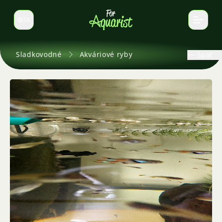
SK
Prepnúť jazyk
Sladkovodné
Akváriové ryby
Späť