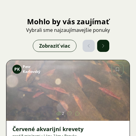
Mohlo by vás zaujímať
Vybrali sme najzaujímavejšie ponuky
Zobraziť viac
Petr
PK
Karlovský
Obrázok
2
Červené akvarijní krevety
pred 8 minútami
•
Lány
,
? km
•
Ponuka