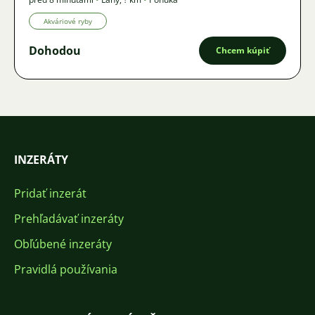
Akváriové ryby
Dohodou
Chcem kúpiť
INZERÁTY
Pridať inzerát
Prehľadávať inzeráty
Obľúbené inzeráty
Pravidlá používania