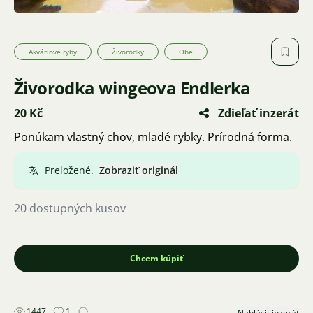
Akváriové ryby
Živorodky
Obe
Živorodka wingeova Endlerka
20 Kč
Zdieľať inzerát
Ponúkam vlastný chov, mladé rybky. Prírodná forma.
Preložené.
Zobraziť originál
20 dostupných kusov
Chcem kúpiť
1447
1
Nahlásiť inzerát