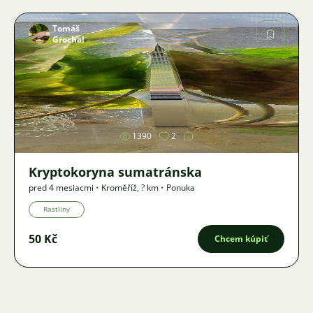
Tomáš
Grochal
Obrázok
1390
2
Kryptokoryna sumatránska
pred 4 mesiacmi
•
Kroměříž
,
? km
•
Ponuka
Rastliny
50 Kč
Chcem kúpiť