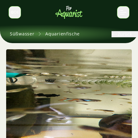
DE
Sprache wechseln
Süßwasser
Aquarienfische
Zurück