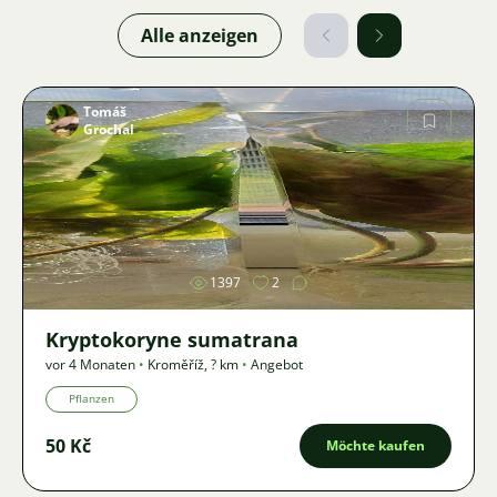
Alle anzeigen
Tomáš
Grochal
Bild
1397
2
Kryptokoryne sumatrana
vor 4 Monaten
•
Kroměříž
,
? km
•
Angebot
Pflanzen
50 Kč
Möchte kaufen