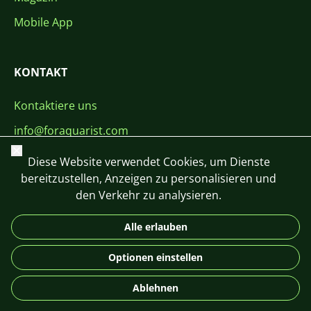
Mobile App
KONTAKT
Kontaktiere uns
info@foraquarist.com
Schließen
+420 603 449 602
Diese Website verwendet Cookies, um Dienste
bereitzustellen, Anzeigen zu personalisieren und
den Verkehr zu analysieren.
Alle erlauben
CS
SK
EN
PL
DE
Optionen einstellen
© 2026 For Aquarist
Ablehnen