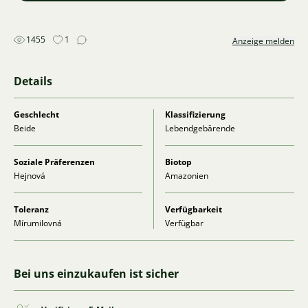
1455
1
Anzeige melden
Details
Geschlecht
Klassifizierung
Beide
Lebendgebärende
Soziale Präferenzen
Biotop
Hejnová
Amazonien
Toleranz
Verfügbarkeit
Mírumilovná
Verfügbar
Bei uns einzukaufen ist sicher