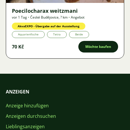
Poecilocharax weitzmani
vor 1 Tag
•
České Budějovice
,
? km
•
Angebot
AkvaEXPO - Übergabe auf der Ausstellung
Aquarienfische
Tetra
Beide
70 Kč
Möchte kaufen
ANZEIGEN
Anzeige hinzufügen
Anzeigen durchsuchen
Lieblingsanzeigen