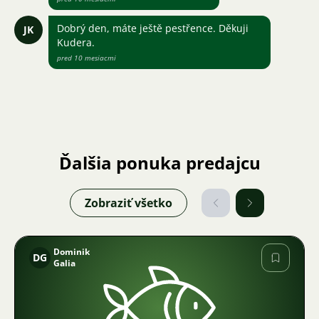
Dobrý den, máte ještě pestřence. Děkuji
JK
Kudera.
pred 10 mesiacmi
Ďalšia ponuka predajcu
Zobraziť všetko
Dominik
DG
Galia
Obrázok