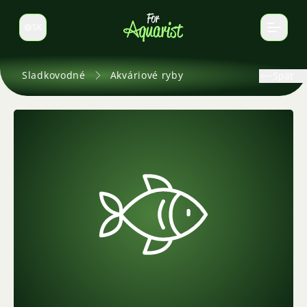
SK
Prepnúť jazyk
Sladkovodné
Akváriové ryby
Späť