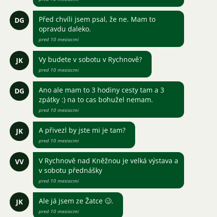
Před chvíli jsem psal, že ne. Mam to
DG
opravdu daleko.
pred 10 mesiacmi
Vy budete v sobotu v Rychnově?
JK
pred 10 mesiacmi
Ano ale mam to 3 hodiny cesty tam a 3
DG
zpátky :) na to cas bohužel nemam.
pred 10 mesiacmi
A přivezl by jste mi je tam?
JK
pred 10 mesiacmi
V Rychnově nad Kněžnou je velká výstava a
VV
v sobotu přednášky
pred 10 mesiacmi
Ale já jsem ze Žatce 🥴.
JK
pred 10 mesiacmi