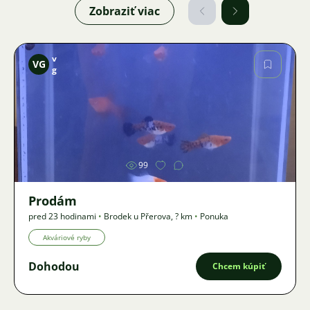
Zobraziť viac
v
VG
g
Obrázok
99
Prodám
pred 23 hodinami
•
Brodek u Přerova
,
? km
•
Ponuka
Akváriové ryby
Dohodou
Chcem kúpiť