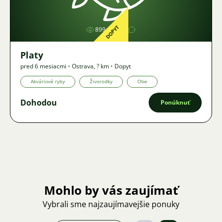
DOPYT
899
1
Platy
pred 6 mesiacmi
•
Ostrava
,
? km
•
Dopyt
Akváriové ryby
Živorodky
Obe
Dohodou
Ponúknuť
Mohlo by vás zaujímať
Vybrali sme najzaujímavejšie ponuky