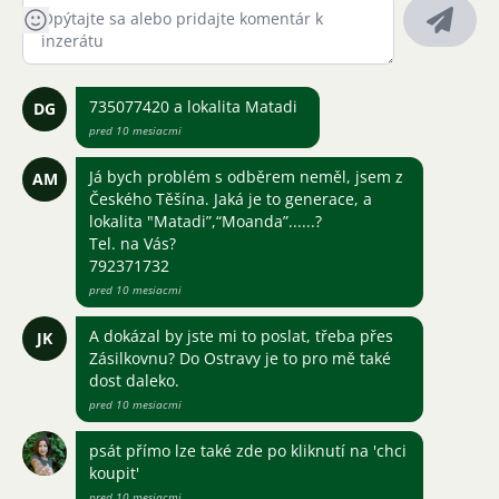
735077420 a lokalita Matadi
DG
pred 10 mesiacmi
Já bych problém s odběrem neměl, jsem z
AM
Českého Těšína. Jaká je to generace, a
lokalita "Matadi”,“Moanda”......?
Tel. na Vás?
792371732
pred 10 mesiacmi
A dokázal by jste mi to poslat, třeba přes
JK
Zásilkovnu? Do Ostravy je to pro mě také
dost daleko.
pred 10 mesiacmi
psát přímo lze také zde po kliknutí na 'chci
koupit'
pred 10 mesiacmi