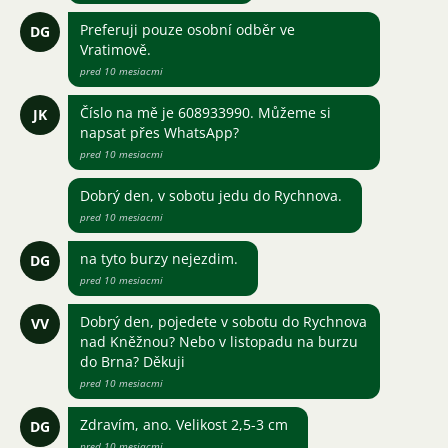
Preferuji pouze osobní odběr ve
DG
Vratimově.
pred 10 mesiacmi
Číslo na mě je 608933990. Můžeme si
JK
napsat přes WhatsApp?
pred 10 mesiacmi
Dobrý den, v sobotu jedu do Rychnova.
pred 10 mesiacmi
na tyto burzy nejezdim.
DG
pred 10 mesiacmi
Dobrý den, pojedete v sobotu do Rychnova
VV
nad Kněžnou? Nebo v listopadu na burzu
do Brna? Děkuji
pred 10 mesiacmi
Zdravím, ano. Velikost 2,5-3 cm
DG
pred 10 mesiacmi