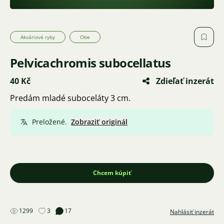
Akváriové ryby
Obe
Pelvicachromis subocellatus
40 Kč
Zdieľať inzerát
Predám mladé suboceláty 3 cm.
Preložené.
Zobraziť originál
Chcem kúpiť
1299
3
17
Nahlásiť inzerát