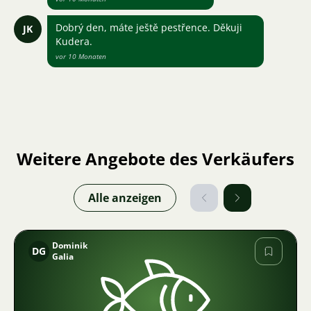
Dobrý den, máte ještě pestřence. Děkuji
JK
Kudera.
vor 10 Monaten
Weitere Angebote des Verkäufers
Alle anzeigen
Dominik
DG
Galia
Bild