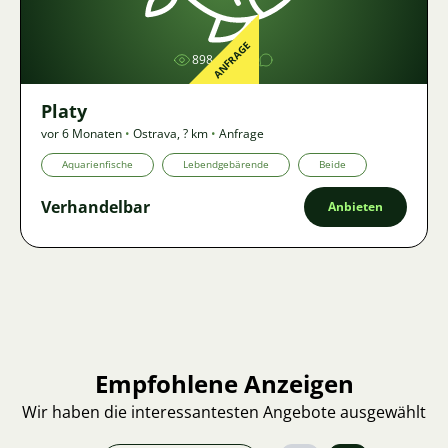
ANFRAGE
898
1
Platy
vor 6 Monaten
•
Ostrava
,
? km
•
Anfrage
Aquarienfische
Lebendgebärende
Beide
Verhandelbar
Anbieten
Empfohlene Anzeigen
Wir haben die interessantesten Angebote ausgewählt