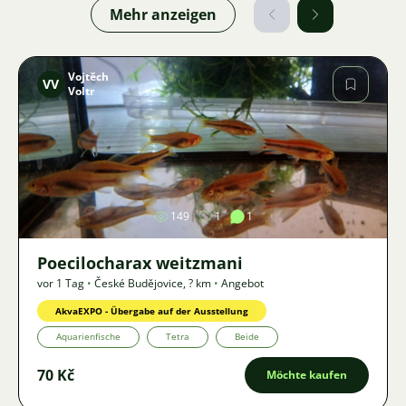
Mehr anzeigen
Vojtěch
VV
Voltr
Bild
149
1
1
Poecilocharax weitzmani
vor 1 Tag
•
České Budějovice
,
? km
•
Angebot
AkvaEXPO - Übergabe auf der Ausstellung
Aquarienfische
Tetra
Beide
70 Kč
Möchte kaufen