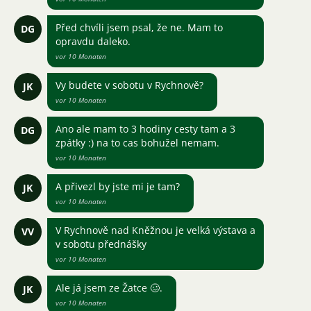
Před chvíli jsem psal, že ne. Mam to
DG
opravdu daleko.
vor 10 Monaten
Vy budete v sobotu v Rychnově?
JK
vor 10 Monaten
Ano ale mam to 3 hodiny cesty tam a 3
DG
zpátky :) na to cas bohužel nemam.
vor 10 Monaten
A přivezl by jste mi je tam?
JK
vor 10 Monaten
V Rychnově nad Kněžnou je velká výstava a
VV
v sobotu přednášky
vor 10 Monaten
Ale já jsem ze Žatce 🥴.
JK
vor 10 Monaten