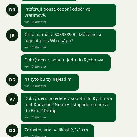
Preferuji pouze osobní odběr ve
DG
Vratimově.
vor 10 Monaten
Číslo na mě je 608933990. Můžeme si
JK
napsat přes WhatsApp?
vor 10 Monaten
Dobrý den, v sobotu jedu do Rychnova.
vor 10 Monaten
na tyto burzy nejezdim.
DG
vor 10 Monaten
Dobrý den, pojedete v sobotu do Rychnova
VV
nad Kněžnou? Nebo v listopadu na burzu
do Brna? Děkuji
vor 10 Monaten
Zdravím, ano. Velikost 2,5-3 cm
DG
vor 10 Monaten