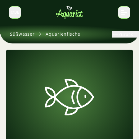
DE
Sprache wechseln
Süßwasser
Aquarienfische
Zurück