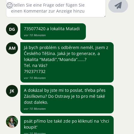
735077420 a lokalita Matadi
DG
vor 10 Monaten
Já bych problém s odběrem neměl, jsem z
AM
Českého Těšína. Jaká je to generace, a
lokalita "Matadi”,“Moanda”......?
Tel. na Vás?
792371732
vor 10 Monaten
A dokázal by jste mi to poslat, třeba přes
JK
Zásilkovnu? Do Ostravy je to pro mě také
dost daleko.
vor 10 Monaten
psát přímo lze také zde po kliknutí na 'chci
koupit'
vor 10 Monaten