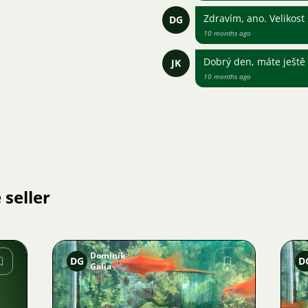
Zdravím, ano. Velikost
DG
10 months ago
Dobrý den, máte ještě
JK
10 months ago
 seller
Dominik
DG
D
Galia