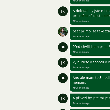
10 months ago
A dokázal by jste mi to
JK
pro mě také dost dale
10 months ago
psát přímo lze také zde
10 months ago
Před chvíli jsem psal,
DG
10 months ago
Vy budete v sobotu v 
JK
10 months ago
Ano ale mam to 3 hodin
DG
nemam.
10 months ago
A přivezl by jste mi je
JK
10 months ago