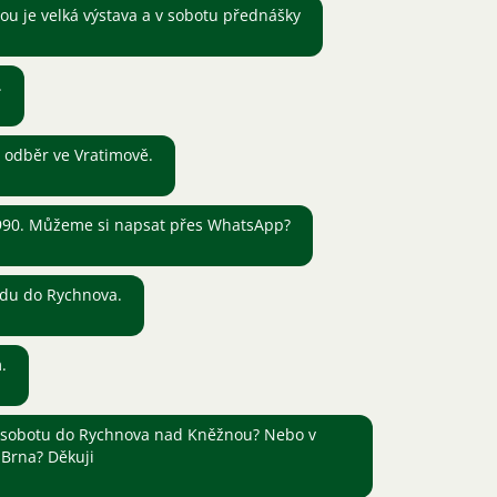
u je velká výstava a v sobotu přednášky
.
 odběr ve Vratimově.
3990. Můžeme si napsat přes WhatsApp?
edu do Rychnova.
.
v sobotu do Rychnova nad Kněžnou? Nebo v
 Brna? Děkuji