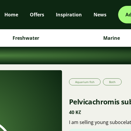
Home
Offers
Inspiration
News
Ad
Freshwater
Marine
Aquarium fish
Both
Pelvicachromis su
40 Kč
I am selling young subocela