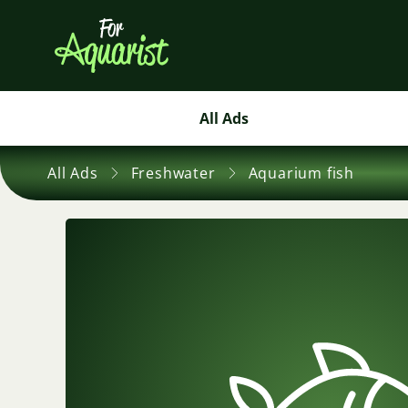
All Ads
All Ads
Freshwater
Aquarium fish