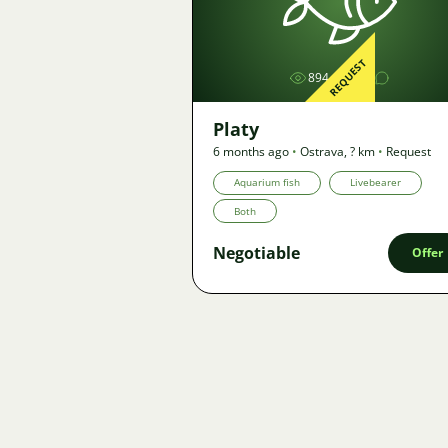
Image
REQUEST
894
1
Platy
6 months ago
•
Ostrava
,
? km
•
Request
Aquarium fish
Livebearer
Both
Negotiable
Offer