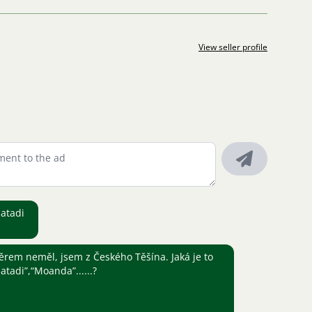
View seller profile
Matadi
ěrem neměl, jsem z Českého Těšína. Jaká je to
atadi”,“Moanda”......?