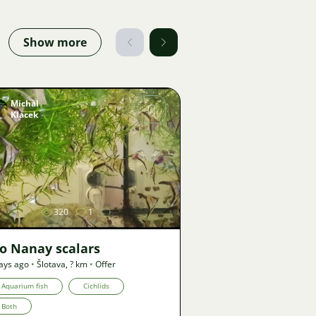
Show more
Michal
Klacek
Image
320
1
o Nanay scalars
ays ago
•
Šlotava
,
? km
•
Offer
Aquarium fish
Cichlids
Both