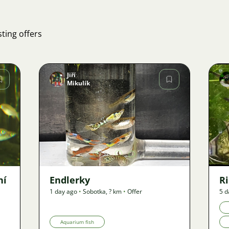
ting offers
Jiří
Mikulík
Image
57
ní
Endlerky
Ri
1 day ago
•
Sobotka
,
? km
•
Offer
5 d
Aquarium fish