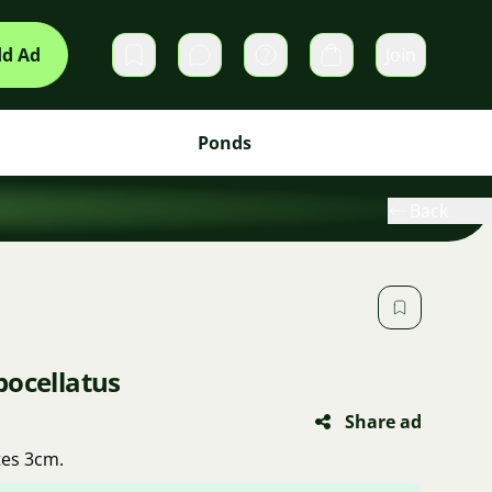
d Ad
Join
Private messages
Cart
Ponds
Back
bocellatus
Share ad
tes 3cm.