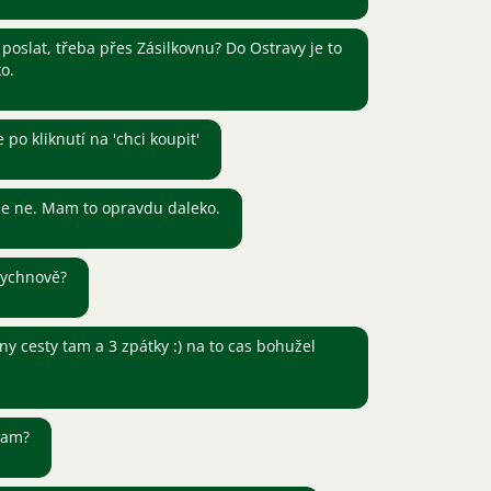
 poslat, třeba přes Zásilkovnu? Do Ostravy je to
ko.
 po kliknutí na 'chci koupit'
 že ne. Mam to opravdu daleko.
Rychnově?
y cesty tam a 3 zpátky :) na to cas bohužel
 tam?