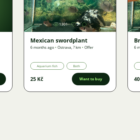
Image
1301
2
Mexican swordplant
B
6 months ago
•
Ostrava
,
? km
•
Offer
6 m
Aquarium fish
Both
25 Kč
40
Want to buy