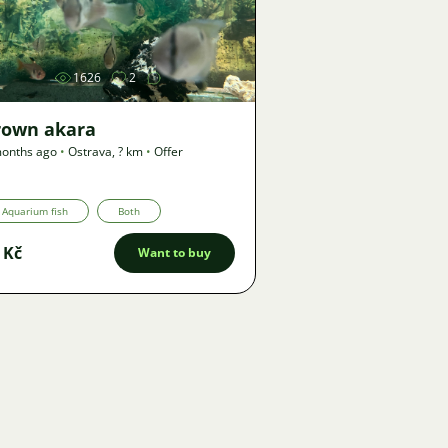
Image
1626
2
rown akara
onths ago
•
Ostrava
,
? km
•
Offer
Aquarium fish
Both
 Kč
Want to buy