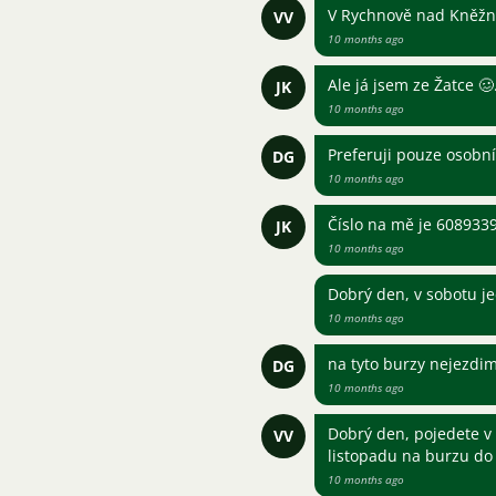
V Rychnově nad Kněžno
VV
10 months ago
Ale já jsem ze Žatce 🥴
JK
10 months ago
Preferuji pouze osobní
DG
10 months ago
Číslo na mě je 60893
JK
10 months ago
Dobrý den, v sobotu j
10 months ago
na tyto burzy nejezdim
DG
10 months ago
Dobrý den, pojedete 
VV
listopadu na burzu do
10 months ago