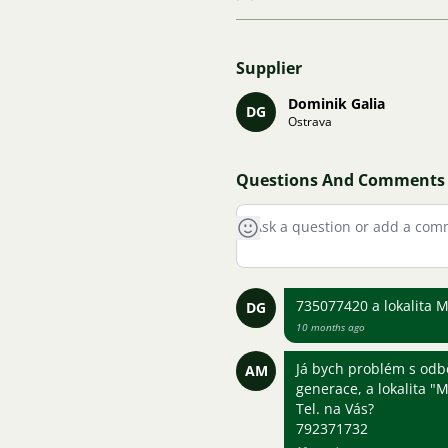
Supplier
Dominik Galia
DG
Ostrava
Questions And Comments
735077420 a lokalita 
DG
10 months ago
Já bych problém s odb
AM
generace, a lokalita "M
Tel. na Vás?
792371732