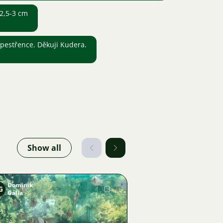
 2,5-3 cm
 pestřence. Děkuji Kudera.
Show all
Dominik
G
Galia