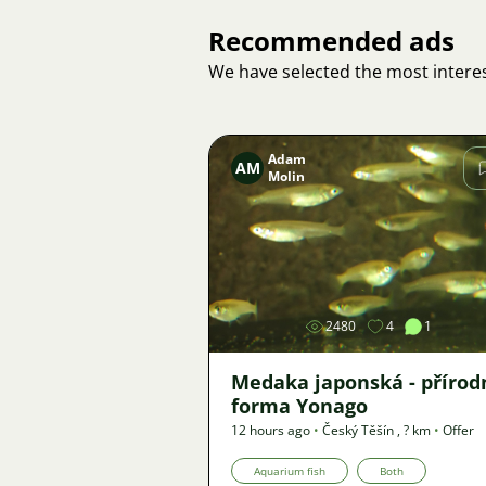
Recommended ads
We have selected the most interes
Adam
AM
Molin
Image
2480
4
1
Medaka japonská - přírod
forma Yonago
12 hours ago
•
Český Těšín
,
? km
•
Offer
Aquarium fish
Both