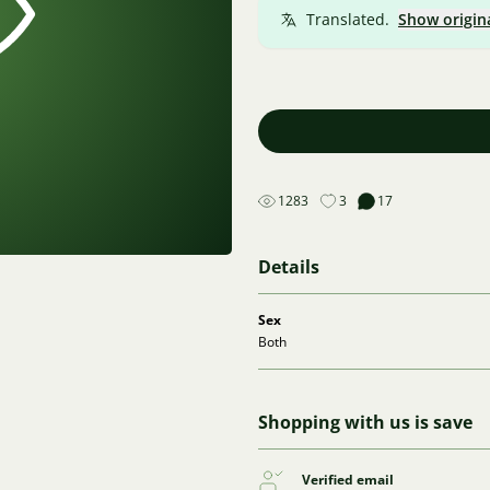
Translated.
Show origin
1283
3
17
Details
Sex
Both
Shopping with us is save
Verified email