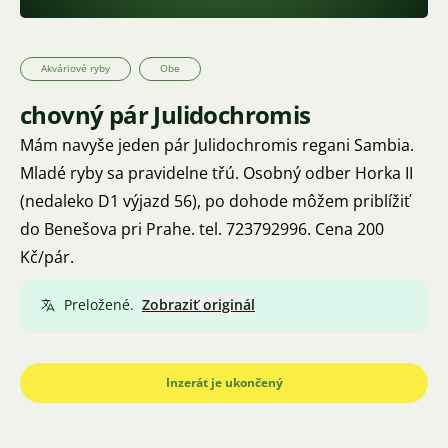
Akváriové ryby
Obe
chovný pár Julidochromis
Mám navyše jeden pár Julidochromis regani Sambia.
Mladé ryby sa pravidelne třú. Osobný odber Horka II
(nedaleko D1 výjazd 56), po dohode môžem priblížiť
do Benešova pri Prahe. tel. 723792996. Cena 200
Kč/pár.
Preložené.
Zobraziť originál
Inzerát je ukončený