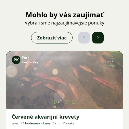
Mohlo by vás zaujímať
Vybrali sme najzaujímavejšie ponuky
Zobraziť viac
Petr
PK
Karlovský
Obrázok
49
Červené akvarijní krevety
pred 17 hodinami
•
Lány
,
? km
•
Ponuka