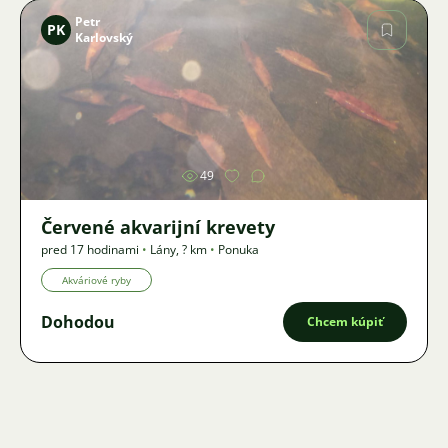
Petr
PK
Karlovský
Obrázok
49
Červené akvarijní krevety
pred 17 hodinami
•
Lány
,
? km
•
Ponuka
Akváriové ryby
Dohodou
Chcem kúpiť