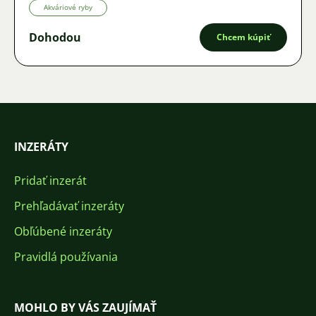
Akváriové ryby
Dohodou
Chcem kúpiť
INZERÁTY
Pridať inzerát
Prehľadávať inzeráty
Obľúbené inzeráty
Pravidlá používania
MOHLO BY VÁS ZAUJÍMAŤ