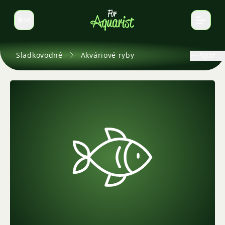
SK
Prepnúť jazyk
Sladkovodné
Akváriové ryby
Späť