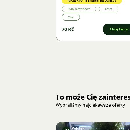
AkvaEXPO - k předání na výstavě
Ryby akwariowe
Tetra
Oba
70 Kč
Chcę kupić
To może Cię zainter
Wybraliśmy najciekawsze oferty
Vojtěch