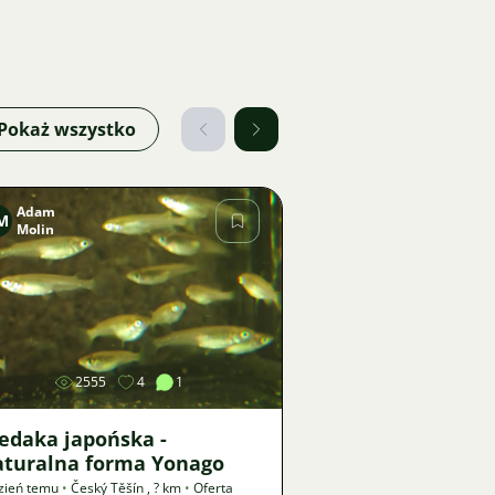
Pokaż wszystko
Adam
M
Molin
Zdjęcie
2555
4
1
edaka japońska -
aturalna forma Yonago
zień temu
•
Český Těšín
,
? km
•
Oferta