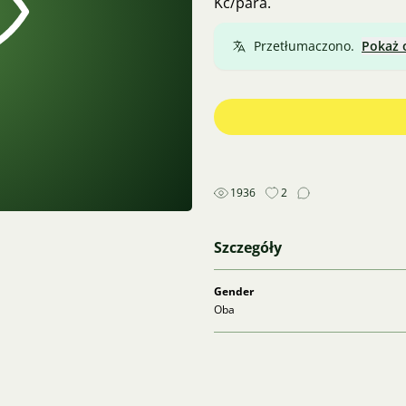
Kč/para.
Przetłumaczono.
Pokaż 
1936
2
Szczegóły
Gender
Oba