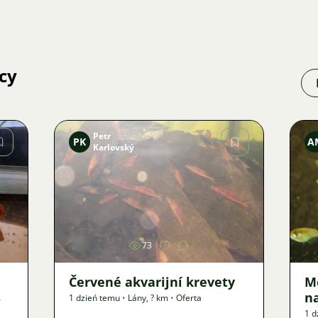
cy
Petr
PK
A
Karlovský
Zdjęcie
73
Červené akvarijní krevety
M
n
1 dzień temu
•
Lány
,
? km
•
Oferta
1 d