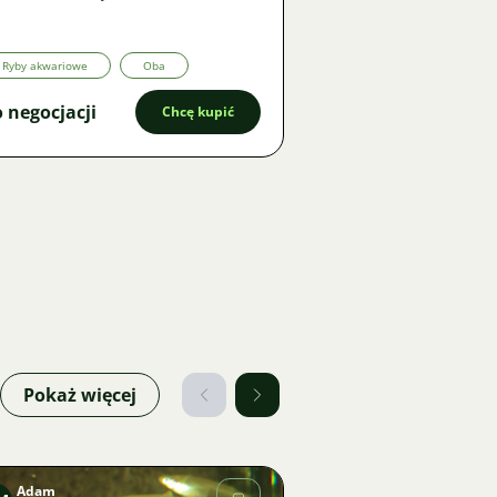
Ryby akwariowe
Oba
 negocjacji
Chcę kupić
Pokaż więcej
Adam