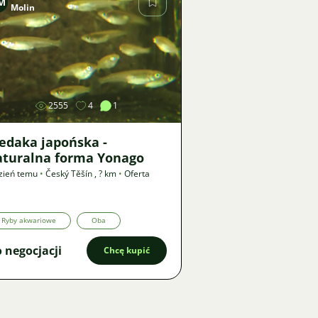
M
Molin
Zdjęcie
2555
4
1
edaka japońska -
aturalna forma Yonago
zień temu
•
Český Těšín
,
? km
•
Oferta
Ryby akwariowe
Oba
 negocjacji
Chcę kupić