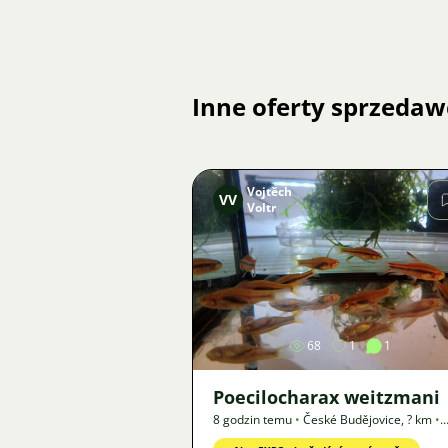
Inne oferty sprzedaw
Vojtěch
VV
Voltr
Zdjęcie
68
1
1
Poecilocharax weitzmani
8 godzin temu
•
České Budějovice
,
? km
•
Oferta