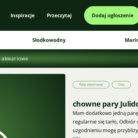
Inspiracje
Przeczytaj
Dodaj ogłoszenie
Słodkowodny
Mari
 akwariowe
Ryby akwariowe
Oba
chowne pary Julid
Mam dodatkowo jedną parę 
regularnie się tarło. Odbiór
uzgodnieniu mogę przybliżyć