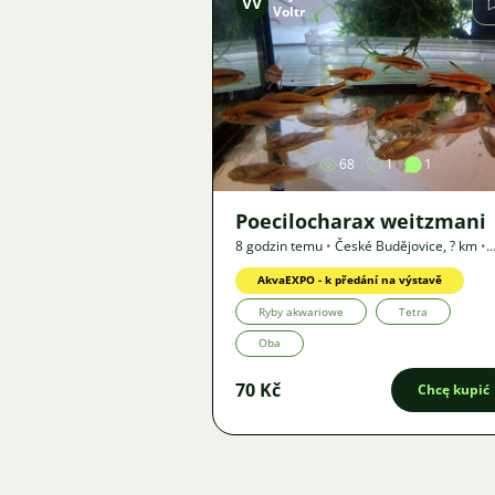
VV
Voltr
Zdjęcie
68
1
1
Poecilocharax weitzmani
8 godzin temu
•
České Budějovice
,
? km
•
Oferta
AkvaEXPO - k předání na výstavě
Ryby akwariowe
Tetra
Oba
70 Kč
Chcę kupić