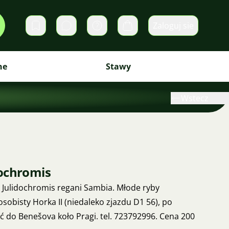
Zaloguj sie
Prywatne wiadomości
Koszyk
ne
Stawy
Wstecz
ochromis
Julidochromis regani Sambia. Młode ryby
 osobisty Horka II (niedaleko zjazdu D1 56), po
 do Benešova koło Pragi. tel. 723792996. Cena 200