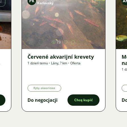
PK
A
Karlovský
Zdjęcie
73
Červené akvarijní krevety
M
n
1 dzień temu
•
Lány
,
? km
•
Oferta
1 d
Ryby akwariowe
Do negocjacji
Do
Chcę kupić