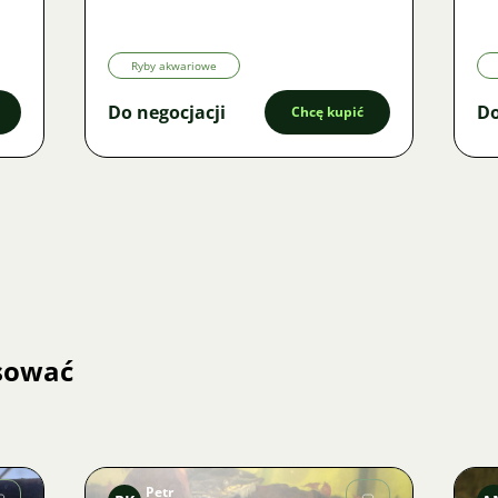
Ryby akwariowe
Do negocjacji
Do
Chcę kupić
esować
Petr