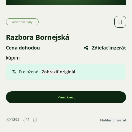
Akváriové ryby
Razbora Bornejská
Cena dohodou
Zdieľať inzerát
kúpim
Preložené.
Zobraziť originál
Ponúknuť
1292
1
Nahlásiť inzerát