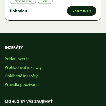
Akváriové ryby
Obe
Dohodou
Chcem kúpiť
INZERÁTY
Pridať inzerát
Prehľadávať inzeráty
Obľúbené inzeráty
Pravidlá používania
MOHLO BY VÁS ZAUJÍMAŤ