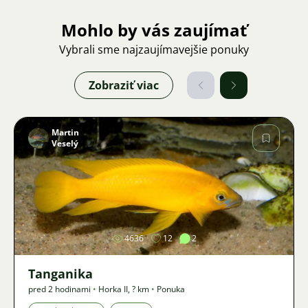
Mohlo by vás zaujímať
Vybrali sme najzaujímavejšie ponuky
Zobraziť viac
Martin
Veselý
Obrázok
4636
12
2
Tanganika
pred 2 hodinami
•
Horka II
,
? km
•
Ponuka