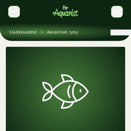
SK
Prepnúť jazyk
Sladkovodné
Akváriové ryby
Späť