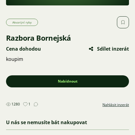
Akvarijní ryby
Razbora Bornejská
Cena dohodou
Sdílet inzerát
koupim
Nabídnout
1280
1
Nahlásit inzerát
U nás se nemusíte bát nakupovat