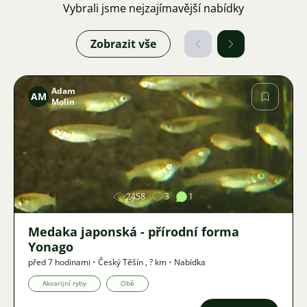
Vybrali jsme nejzajímavější nabídky
Zobrazit vše
Adam
AM
Molin
Obrázek
2458
3
1
Medaka japonská - přírodní forma
Yonago
před 7 hodinami
•
Český Těšín
,
? km
•
Nabídka
Akvarijní ryby
Obě