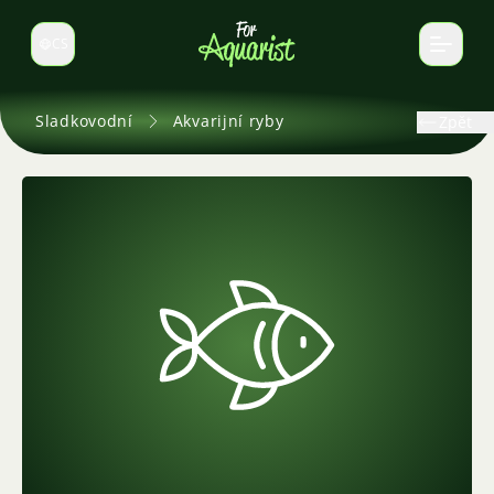
CS
Select language
Sladkovodní
Akvarijní ryby
Zpět