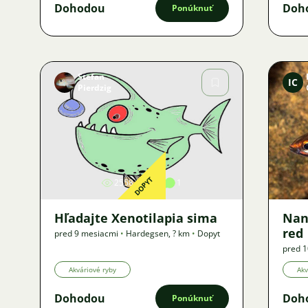
Dohodou
Doh
Ponúknuť
Stefan
IC
Pierdzig
Obrázok
DOPYT
2558
2
1
Hľadajte Xenotilapia sima
Nan
red
pred 9 mesiacmi
•
Hardegsen
,
? km
•
Dopyt
pred 
Akváriové ryby
Akv
Dohodou
Doh
Ponúknuť