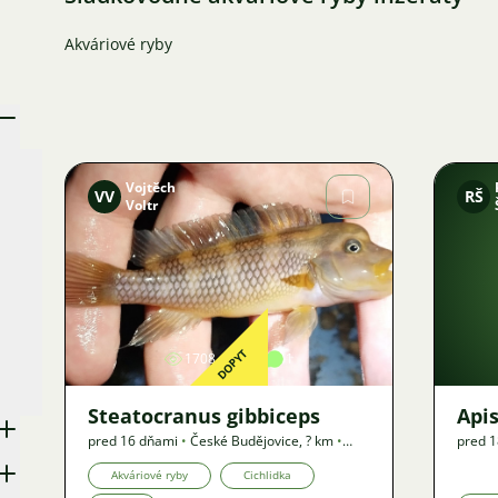
Akváriové ryby
Vojtěch
VV
RŠ
Voltr
Obrázok
DOPYT
1708
3
1
Steatocranus gibbiceps
Api
pred 16 dňami
•
České Budějovice
,
? km
•
pred 
Dopyt
Akváriové ryby
Cichlidka