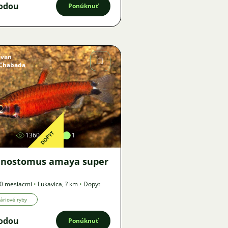
odou
Ponúknuť
Ivan
Chabada
Obrázok
DOPYT
1360
1
1
nostomus amaya super
10 mesiacmi
•
Lukavica
,
? km
•
Dopyt
áriové ryby
odou
Ponúknuť