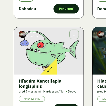
Dohodou
Doh
Ponúknuť
Stefan
Pierdzig
Obrázok
DOPYT
2616
3
Hľadám Xenotilapia
Hľa
longispinis
cau
pred 9 mesiacmi
•
Hardegsen
,
? km
•
Dopyt
pred 
Akváriové ryby
Akv