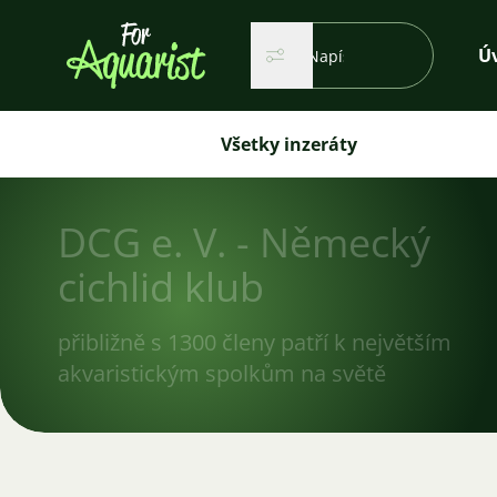
Vyhľadávanie...
Ú
Hľadať
Hľadať
Všetky inzeráty
DCG e. V. - Německý
cichlid klub
přibližně s 1300 členy patří k největším
akvaristickým spolkům na světě