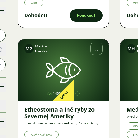
Obe
Akv
Dohodou
Doh
Ponúknuť
Martin
MG
MH
Gurski
Obrázok
DOPYT
1488
1
Etheostoma a iné ryby zo
Med
Severnej Ameriky
pred 
pred 4 mesiacmi
•
Leutenbach
,
? km
•
Dopyt
Akv
Akváriové ryby
Ob