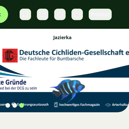
t
Prihlásiť
Súkromné správy
Košík
Jazierka