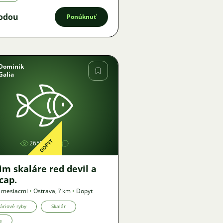
odou
Ponúknuť
Dominik
Galia
Obrázok
DOPYT
2655
m skaláre red devil a
cap.
8 mesiacmi
•
Ostrava
,
? km
•
Dopyt
áriové ryby
Skalár
e