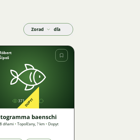
Zoradiť podľa
Róbert
Šípoš
Obrázok
DOPYT
371
1
stogramma baenschi
18 dňami
•
Topoľčany
,
? km
•
Dopyt