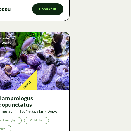
odou
Ponúknuť
Vladimír
Dvořák
Obrázok
DOPYT
820
lamprologus
dopunctatus
5 mesiacmi
•
Tvořihráz
,
? km
•
Dopyt
áriové ryby
Cichlidka
mice