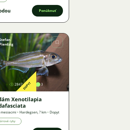
odou
Ponúknuť
Stefan
Pierdzig
Obrázok
DOPYT
2847
4
3
dám Xenotilapia
dafasciata
9 mesiacmi
•
Hardegsen
,
? km
•
Dopyt
áriové ryby