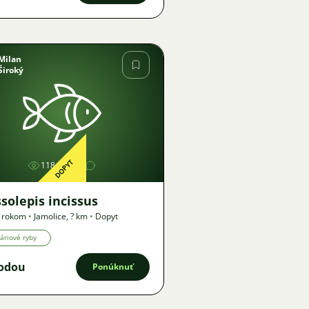
Milan
Široký
Obrázok
DOPYT
1184
solepis incissus
1 rokom
•
Jamolice
,
? km
•
Dopyt
áriové ryby
odou
Ponúknuť