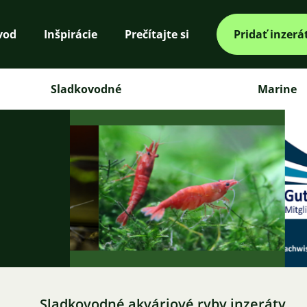
vod
Inšpirácie
Prečítajte si
Pridať inzerá
Sladkovodné
Marine
Sladkovodné akváriové ryby inzeráty