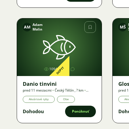
Adam
AM
MŠ
Molin
Obrázok
DOPYT
1094
2
Danio tinvini
Glos
pred 11 mesiacmi
•
Český Těšín
,
? km
•
pred 
Dopyt
Akváriové ryby
Obe
Akv
Dohodou
Doh
Ponúknuť