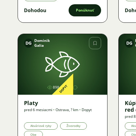
Dohodou
Doh
Ponúknuť
Dominik
DG
DG
Galia
Obrázok
DOPYT
898
1
Platy
Kúpi
red 
pred 6 mesiacmi
•
Ostrava
,
? km
•
Dopyt
pred 
Akváriové ryby
Živorodky
Akv
Obe
Ob