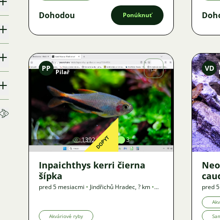
Dohodou
Doh
Ponúknuť
Pavel
PP
VD
Pilař
Obrázok
DOPYT
1392
1
3
Inpaichthys kerri čierna
Neo
šípka
cau
pred 5 mesiacmi
•
Jindřichů Hradec
,
? km
•
pred 
Dopyt
Akv
Akváriové ryby
Sa