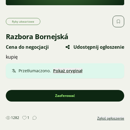
Ryby akwariowe
Razbora Bornejská
Cena do negocjacji
Udostępnij ogłoszenie
kupię
Przetłumaczono.
Pokaż oryginał
Zaoferować
1282
1
Zgłoś ogłoszenie