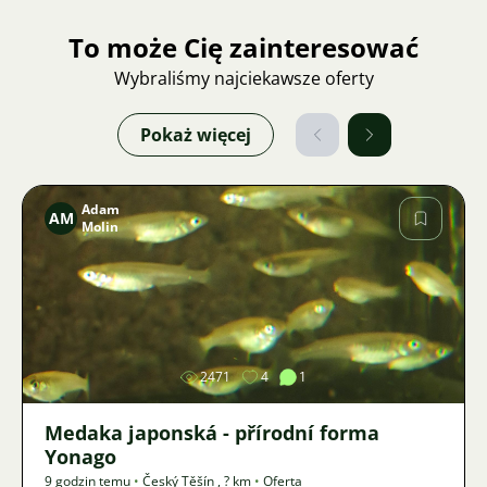
To może Cię zainteresować
Wybraliśmy najciekawsze oferty
Pokaż więcej
Adam
AM
Molin
Zdjęcie
2471
4
1
Medaka japonská - přírodní forma
Yonago
9 godzin temu
•
Český Těšín
,
? km
•
Oferta