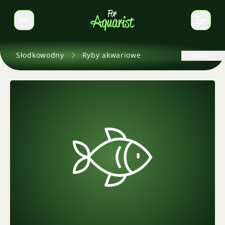
PL
Zmień język
Słodkowodny
Ryby akwariowe
Wstecz