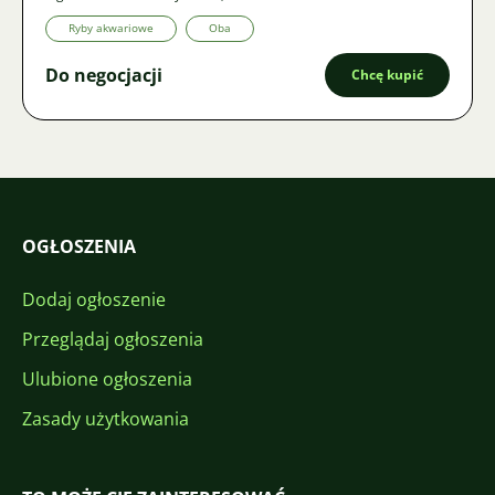
Ryby akwariowe
Oba
Do negocjacji
Chcę kupić
OGŁOSZENIA
Dodaj ogłoszenie
Przeglądaj ogłoszenia
Ulubione ogłoszenia
Zasady użytkowania