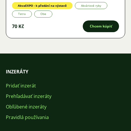
AkvaEXPO - k předání na výstavě
Akváriové ryby
Tetra
Obe
70 Kč
Chcem kúpiť
INZERÁTY
Pridať inzerát
Prehľadávať inzeráty
Obľúbené inzeráty
Pravidlá používania