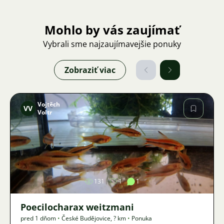
Mohlo by vás zaujímať
Vybrali sme najzaujímavejšie ponuky
Zobraziť viac
Vojtěch
VV
Voltr
Obrázok
131
1
1
Poecilocharax weitzmani
pred 1 dňom
•
České Budějovice
,
? km
•
Ponuka