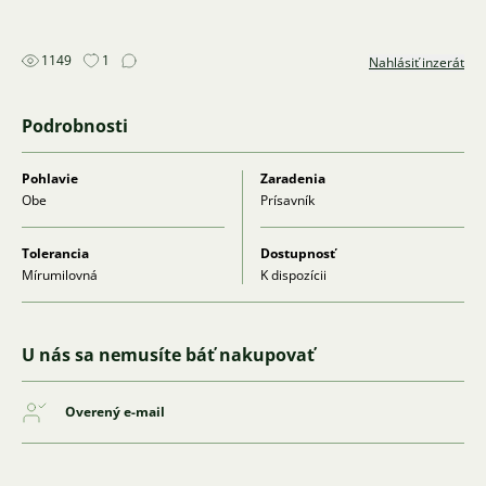
1149
1
Nahlásiť inzerát
Podrobnosti
Pohlavie
Zaradenia
Obe
Prísavník
Tolerancia
Dostupnosť
Mírumilovná
K dispozícii
U nás sa nemusíte báť nakupovať
Overený e-mail