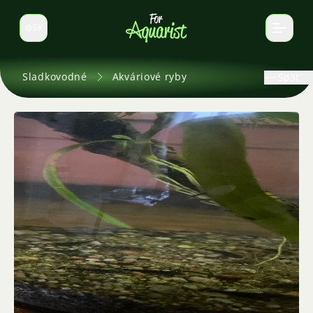
SK
Prepnúť jazyk
Sladkovodné
Akváriové ryby
Späť