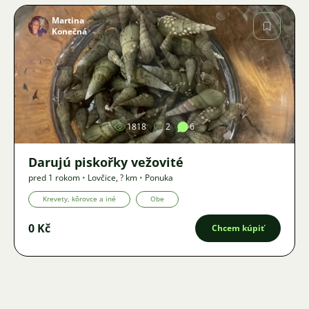
Martina
Konečná
Obrázok
1818
2
6
Darujú piskořky vežovité
pred 1 rokom
•
Lovčice
,
? km
•
Ponuka
Krevety, kôrovce a iné
Obe
0 Kč
Chcem kúpiť