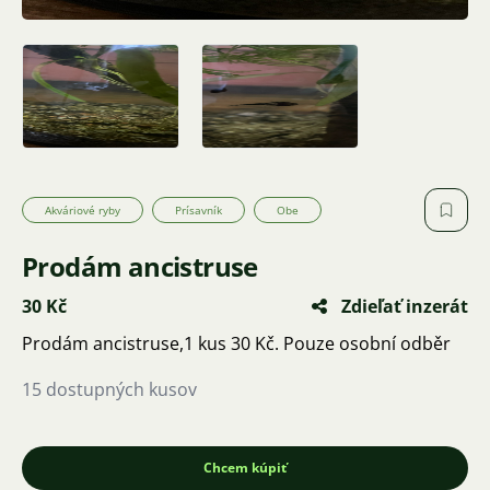
Akváriové ryby
Prísavník
Obe
Prodám ancistruse
30 Kč
Zdieľať inzerát
Prodám ancistruse,1 kus 30 Kč. Pouze osobní odběr
15 dostupných kusov
Chcem kúpiť