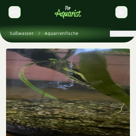
DE
Sprache wechseln
Süßwasser
Aquarienfische
Zurück