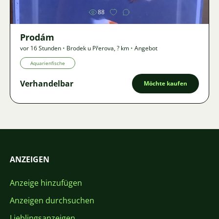
88
Prodám
vor 16 Stunden
•
Brodek u Přerova
,
? km
•
Angebot
Aquarienfische
Verhandelbar
Möchte kaufen
ANZEIGEN
Anzeige hinzufügen
Anzeigen durchsuchen
Lieblingsanzeigen