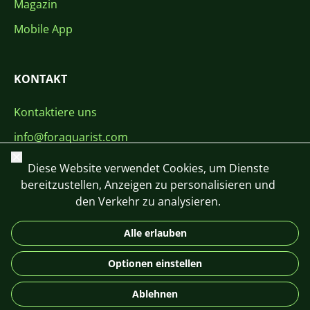
Magazin
Mobile App
KONTAKT
Kontaktiere uns
info@foraquarist.com
Schließen
+420 603 449 602
Diese Website verwendet Cookies, um Dienste
bereitzustellen, Anzeigen zu personalisieren und
den Verkehr zu analysieren.
Alle erlauben
CS
SK
EN
PL
DE
Optionen einstellen
© 2026 For Aquarist
Ablehnen