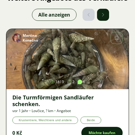
Alle anzeigen
Martina
Konečná
Bild
1819
2
6
Die Turmförmigen Sandläufer
schenken.
vor 1 Jahr
•
Lovčice
,
? km
•
Angebot
Krustentiere, Weichtiere und andere
Beide
0 Kč
Möchte kaufen