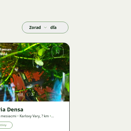
Zoradiť podľa
Roman
Wild
Obrázok
468
2
ria Densa
3 mesiacmi
•
Karlovy Vary
,
? km
•
a
tliny