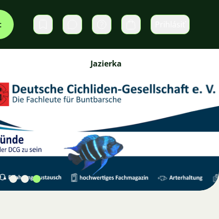
t
Prihlásiť
Súkromné správy
Košík
Jazierka