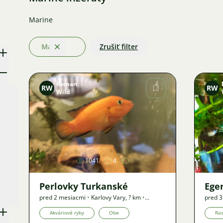
Marine
Marine
Zrušiť filter
Odstrániť
Roman
RW
RW
Wild
Obrázok
1041
4
Perlovky Turkanské
Ege
pred 2 mesiacmi
•
Karlovy Vary
,
? km
•
pred 
Ponuka
Ponuk
Akváriové ryby
Obe
Ras