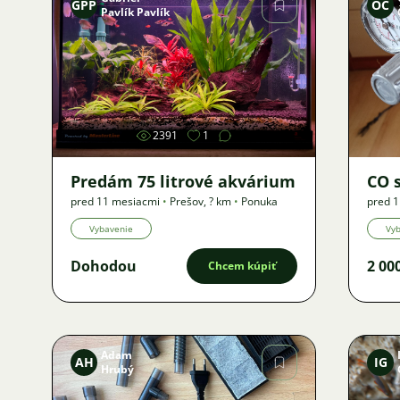
GPP
OČ
Pavlík Pavlík
Obrázok
2391
1
Predám 75 litrové akvárium
CO 
pred 11 mesiacmi
•
Prešov
,
? km
•
Ponuka
pred 
Ponuk
Vybavenie
Vy
Dohodou
2 00
Chcem kúpiť
Adam
AH
IG
Hrubý