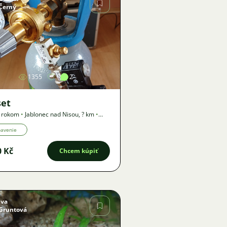
Černý
Obrázok
1355
2
set
1 rokom
•
Jablonec nad Nisou
,
? km
•
a
bavenie
0 Kč
Chcem kúpiť
Iva
Gruntová