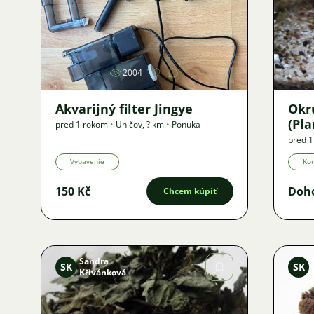
Obrázok
2004
Akvarijný filter Jingye
Okr
(Pla
pred 1 rokom
•
Uničov
,
? km
•
Ponuka
pred 
Ponuk
Vybavenie
Kor
150 Kč
Doh
Chcem kúpiť
Sandra
SK
SK
Křivánková