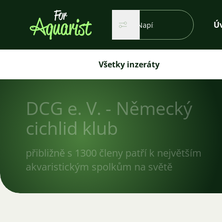
Vyhľadávanie...
Ú
Hľadať
Hľadať
Všetky inzeráty
DCG e. V. - Německý
cichlid klub
přibližně s 1300 členy patří k největším
akvaristickým spolkům na světě