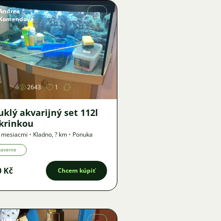
Andrea
Komendová
Obrázok
2643
1
klý akvarijný set 112l
skrinkou
9 mesiacmi
•
Kladno
,
? km
•
Ponuka
bavenie
0 Kč
Chcem kúpiť
Otakar