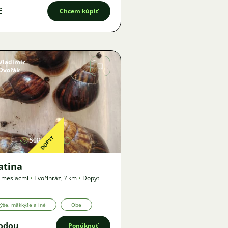
č
Chcem kúpiť
Vladimír
Dvořák
Obrázok
DOPYT
508
2
atina
3 mesiacmi
•
Tvořihráz
,
? km
•
Dopyt
ýše, mäkkýše a iné
Obe
odou
Ponúknuť