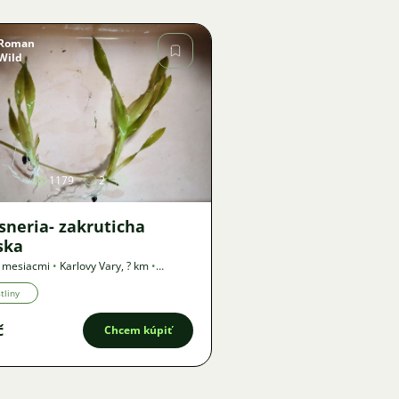
Roman
Wild
Obrázok
1179
2
sneria- zakruticha
ska
5 mesiacmi
•
Karlovy Vary
,
? km
•
a
tliny
č
Chcem kúpiť