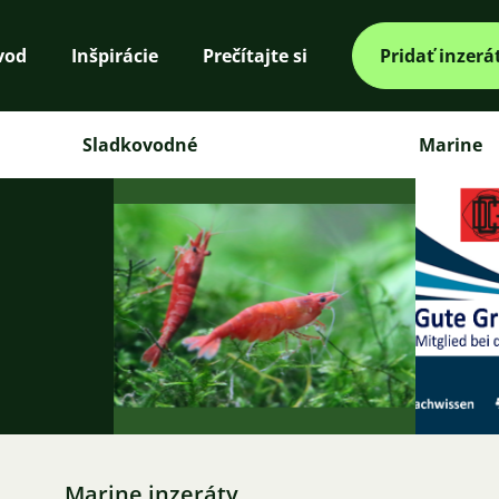
vod
Inšpirácie
Prečítajte si
Pridať inzerá
Sladkovodné
Marine
Marine inzeráty