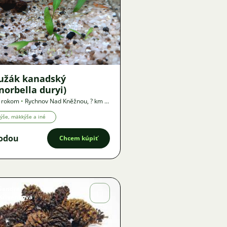
Obrázok
1717
1
užák kanadský
norbella duryi)
1 rokom
•
Rychnov Nad Kněžnou
,
? km
•
a
ýše, mäkkýše a iné
odou
Chcem kúpiť
Sandra
Křivánková