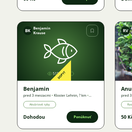
Benjamin
BK
RV
Krause
Obrázok
DOPYT
515
Benjamin
Anu
pred 3 mesiacmi
•
Kloster Lehnin
,
? km
•
pred 
Dopyt
Ponuk
Akváriové ryby
Ras
Dohodou
50 K
Ponúknuť