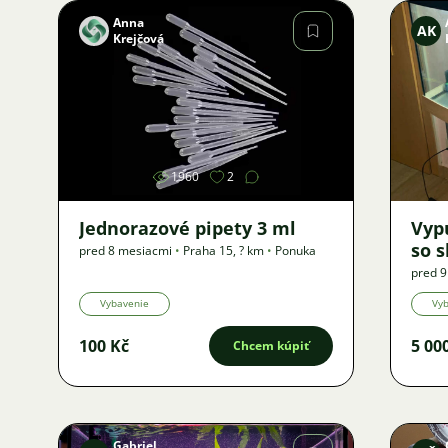
Anna
AK
Krejčová
Obrázok
1960
2
Jednorazové pipety 3 ml
Vypu
so 
pred 8 mesiacmi
•
Praha 15
,
? km
•
Ponuka
pred 
Vybavenie
Vy
100 Kč
5 00
Chcem kúpiť
Gabriel