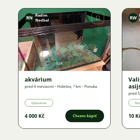
Radim
RN
RW
Nedbal
Obrázok
924
akvárium
Vali
asij
pred 4 mesiacmi
•
Holešov
,
? km
•
Ponuka
pred 
Ponuk
Vybavenie
Ras
4 000 Kč
10 K
Chcem kúpiť