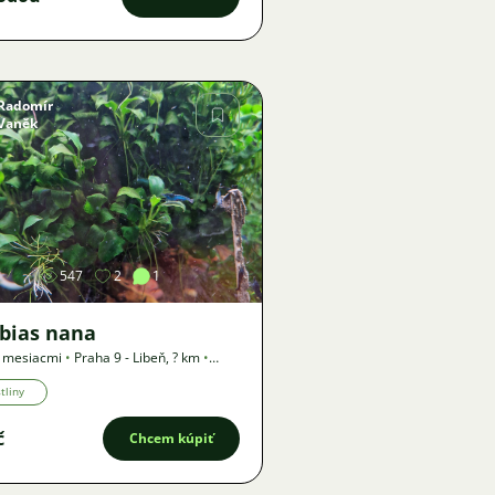
Radomír
Vaněk
Obrázok
547
2
1
bias nana
3 mesiacmi
•
Praha 9 - Libeň
,
? km
•
a
tliny
č
Chcem kúpiť