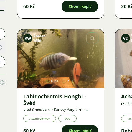
60 Kč
20 K
Chcem kúpiť
Roman
RW
VD
Wild
Obrázok
1041
2
Labidochromis Honghi -
Ach
Švéd
pred 
pred 3 mesiacmi
•
Karlovy Vary
,
? km
•
Ponuka
Akváriové ryby
Obe
Kor
60 Kč
Doh
Chcem kúpiť