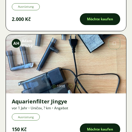
Ausrüstung
2.000 Kč
Möchte kaufen
Adam
AH
Hrubý
Bild
1998
Aquarienfilter Jingye
vor 1 Jahr
•
Uničov
,
? km
•
Angebot
Ausrüstung
150 Kč
Möchte kaufen