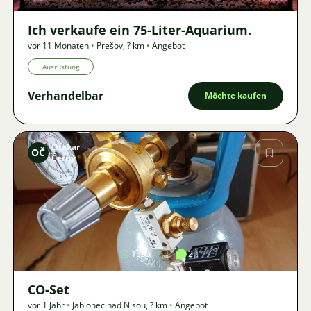
Ich verkaufe ein 75-Liter-Aquarium.
vor 11 Monaten
•
Prešov
,
? km
•
Angebot
Ausrüstung
Verhandelbar
Möchte kaufen
Otakar
OČ
Černý
Bild
1355
2
CO-Set
vor 1 Jahr
•
Jablonec nad Nisou
,
? km
•
Angebot