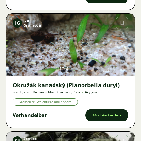
Iva
IG
Gruntová
Bild
1714
1
Okružák kanadský (Planorbella duryi)
vor 1 Jahr
•
Rychnov Nad Kněžnou
,
? km
•
Angebot
Krebstiere, Weichtiere und andere
Verhandelbar
Möchte kaufen
Sandra
SK