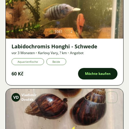
Bild
1041
2
Labidochromis Honghi - Schwede
vor 3 Monaten
•
Karlovy Vary
,
? km
•
Angebot
Aquarienfische
Beide
60 Kč
Möchte kaufen
Vladimír
VD
Dvořák
Bild