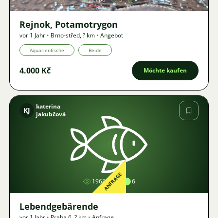
Rejnok, Potamotrygon
vor 1 Jahr
•
Brno-střed
,
? km
•
Angebot
Aquarienfische
Beide
4.000 Kč
Möchte kaufen
katerina
KJ
jakubčová
Bild
ANFRAGE
1968
6
Lebendgebärende
vor 1 Jahr
•
Praha 6
,
? km
•
Anfrage