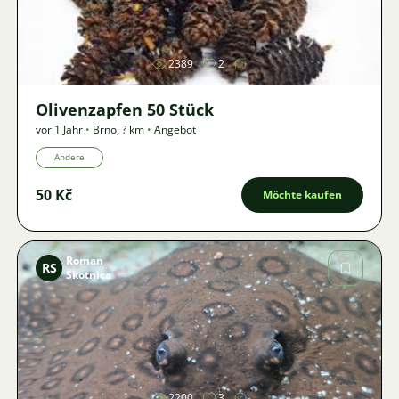
Bild
2389
2
Olivenzapfen 50 Stück
vor 1 Jahr
•
Brno
,
? km
•
Angebot
Andere
50 Kč
Möchte kaufen
Roman
RS
Skotnica
Bild
2200
3