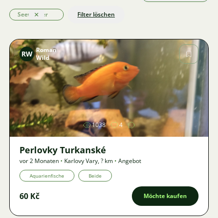
Seewasser
Filter löschen
Löschen
Roman
RW
Wild
Bild
1038
4
Perlovky Turkanské
vor 2 Monaten
•
Karlovy Vary
,
? km
•
Angebot
Aquarienfische
Beide
60 Kč
Möchte kaufen