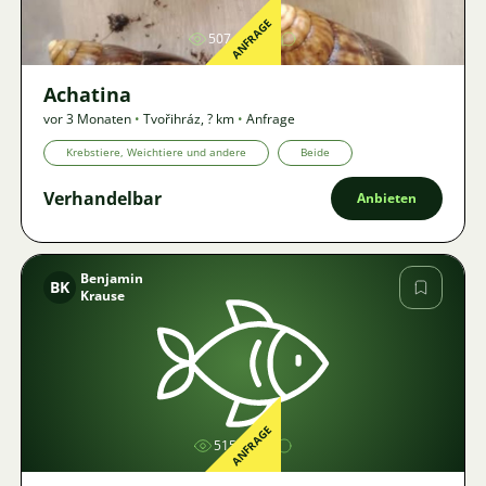
ANFRAGE
507
2
Achatina
vor 3 Monaten
•
Tvořihráz
,
? km
•
Anfrage
Krebstiere, Weichtiere und andere
Beide
Verhandelbar
Anbieten
Benjamin
BK
Krause
Bild
ANFRAGE
515