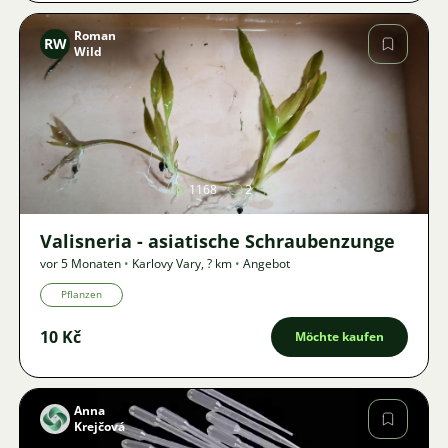
Roman
RW
Wild
Bild
1168
2
Valisneria - asiatische Schraubenzunge
vor 5 Monaten
•
Karlovy Vary
,
? km
•
Angebot
Pflanzen
10 Kč
Möchte kaufen
Anna
Krejčová