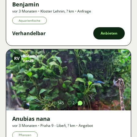
Benjamin
vor 3 Monaten
•
Kloster Lehnin
,
? km
•
Anfrage
Aquarienfische
Verhandelbar
Anbieten
Radomír
RV
Vaněk
Bild
545
2
1
Anubias nana
vor 3 Monaten
•
Praha 9 - Libeň
,
? km
•
Angebot
Pflanzen