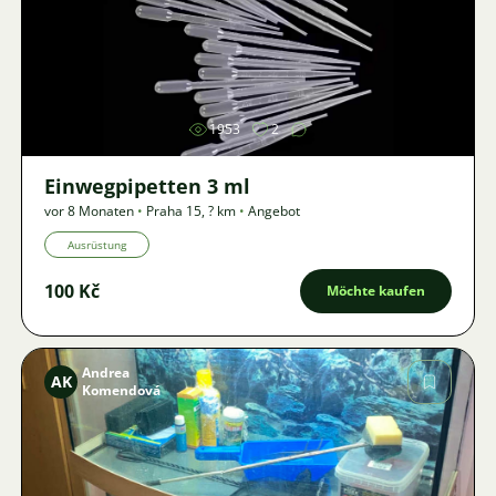
Bild
1953
2
Einwegpipetten 3 ml
vor 8 Monaten
•
Praha 15
,
? km
•
Angebot
Ausrüstung
100 Kč
Möchte kaufen
Andrea
AK
Komendová
Bild