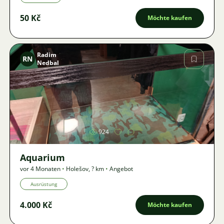
50 Kč
Möchte kaufen
Radim
RN
Nedbal
Bild
924
Aquarium
vor 4 Monaten
•
Holešov
,
? km
•
Angebot
Ausrüstung
4.000 Kč
Möchte kaufen