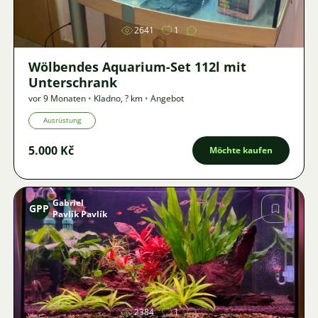
2641
1
Wölbendes Aquarium-Set 112l mit
Unterschrank
vor 9 Monaten
•
Kladno
,
? km
•
Angebot
Ausrüstung
5.000 Kč
Möchte kaufen
Gabriel
GPP
Pavlík Pavlík
Bild
2384
1