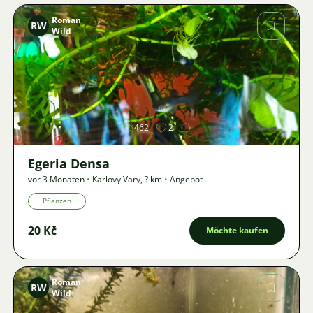
Roman
RW
Wild
Bild
462
2
Egeria Densa
vor 3 Monaten
•
Karlovy Vary
,
? km
•
Angebot
Pflanzen
20 Kč
Möchte kaufen
Roman
RW
Wild