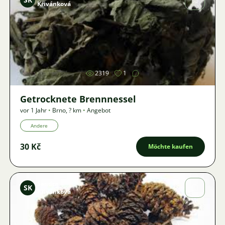
Křivánková
Bild
2319
1
Getrocknete Brennnessel
vor 1 Jahr
•
Brno
,
? km
•
Angebot
Andere
30 Kč
Möchte kaufen
Sandra
SK
Křivánková