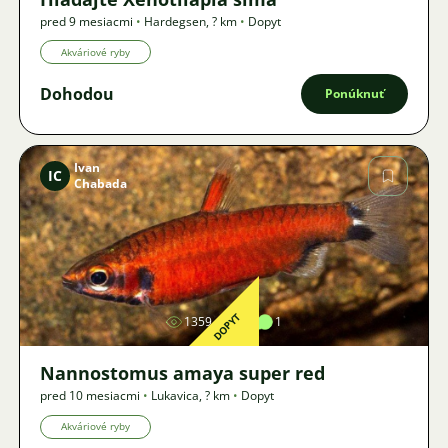
pred 9 mesiacmi
•
Hardegsen
,
? km
•
Dopyt
Akváriové ryby
Dohodou
Ponúknuť
Ivan
IC
Chabada
Obrázok
DOPYT
1359
1
1
Nannostomus amaya super red
pred 10 mesiacmi
•
Lukavica
,
? km
•
Dopyt
Akváriové ryby