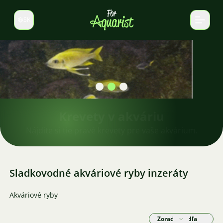
SK
Prepnúť jazyk
Krevety v akváriu
Nájdite si tie pravé krevety pre vaše akvárium.
Sladkovodné akváriové ryby inzeráty
Akváriové ryby
Zoradiť podľa