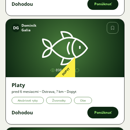
Dohodou
Ponúknuť
Dominik
DG
Galia
Obrázok
DOPYT
898
1
Platy
pred 6 mesiacmi
•
Ostrava
,
? km
•
Dopyt
Akváriové ryby
Živorodky
Obe
Dohodou
Ponúknuť