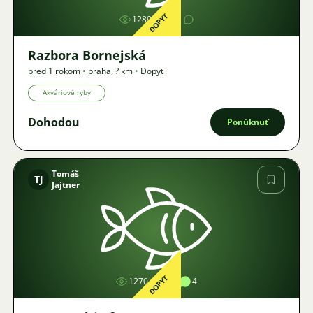
DOPYT
1289
1
Razbora Bornejská
pred 1 rokom
•
praha
,
? km
•
Dopyt
Akváriové ryby
Dohodou
Ponúknuť
Tomáš
TJ
Jajtner
Obrázok
DOPYT
1270
1
4