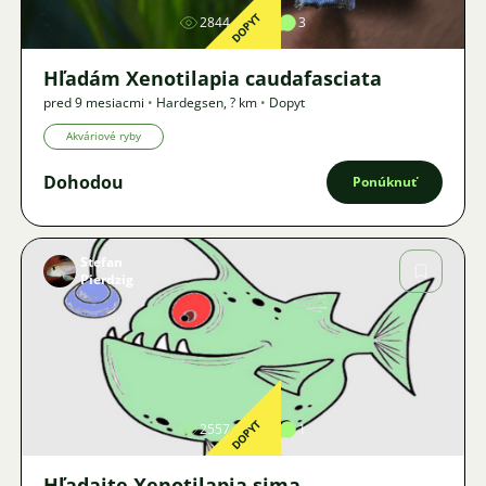
DOPYT
2844
4
3
Hľadám Xenotilapia caudafasciata
pred 9 mesiacmi
•
Hardegsen
,
? km
•
Dopyt
Akváriové ryby
Dohodou
Ponúknuť
Stefan
Pierdzig
Obrázok
DOPYT
2557
2
1
Hľadajte Xenotilapia sima