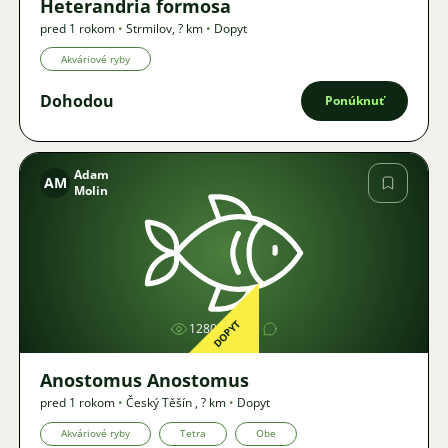
Heterandria formosa
pred 1 rokom
•
Strmilov
,
? km
•
Dopyt
Akváriové ryby
Dohodou
Ponúknuť
Adam
AM
Molin
Obrázok
DOPYT
1280
1
Anostomus Anostomus
pred 1 rokom
•
Český Těšín
,
? km
•
Dopyt
Akváriové ryby
Tetra
Obe