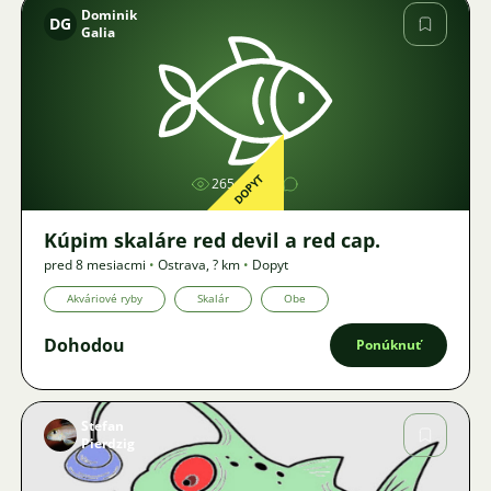
Dominik
DG
Galia
Obrázok
DOPYT
2654
Kúpim skaláre red devil a red cap.
pred 8 mesiacmi
•
Ostrava
,
? km
•
Dopyt
Akváriové ryby
Skalár
Obe
Dohodou
Ponúknuť
Stefan
Pierdzig