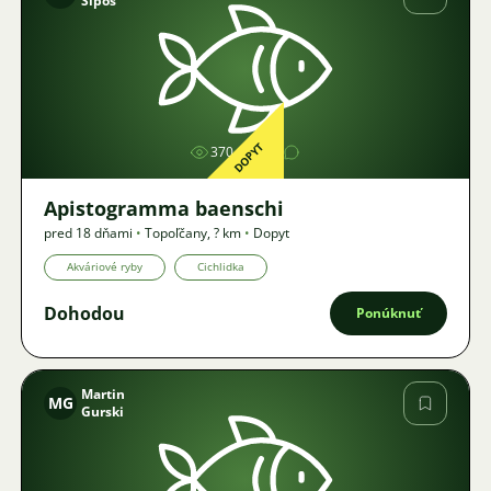
Šípoš
Obrázok
DOPYT
370
1
Apistogramma baenschi
pred 18 dňami
•
Topoľčany
,
? km
•
Dopyt
Akváriové ryby
Cichlidka
Dohodou
Ponúknuť
Martin
MG
Gurski