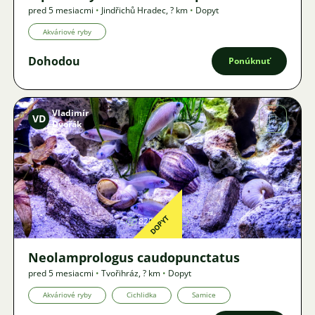
pred 5 mesiacmi
•
Jindřichů Hradec
,
? km
•
Dopyt
Akváriové ryby
Dohodou
Ponúknuť
Vladimír
VD
Dvořák
Obrázok
DOPYT
820
Neolamprologus caudopunctatus
pred 5 mesiacmi
•
Tvořihráz
,
? km
•
Dopyt
Akváriové ryby
Cichlidka
Samice