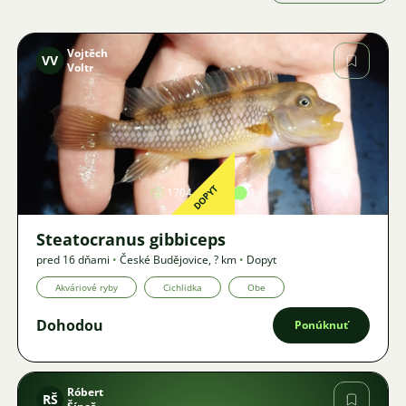
Vojtěch
VV
Voltr
Obrázok
DOPYT
1704
3
1
Steatocranus gibbiceps
pred 16 dňami
•
České Budějovice
,
? km
•
Dopyt
Akváriové ryby
Cichlidka
Obe
Dohodou
Ponúknuť
Róbert
RŠ