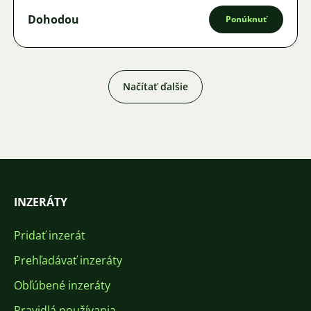
Dohodou
Ponúknuť
Načítať ďalšie
INZERÁTY
Pridať inzerát
Prehľadávať inzeráty
Obľúbené inzeráty
Pravidlá používania