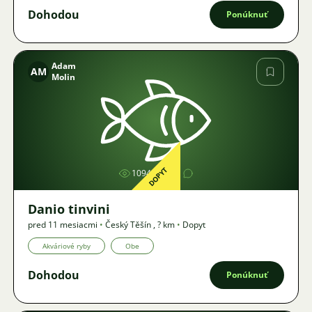
Dohodou
Ponúknuť
Adam
AM
Molin
Obrázok
DOPYT
1094
2
Danio tinvini
pred 11 mesiacmi
•
Český Těšín
,
? km
•
Dopyt
Akváriové ryby
Obe
Dohodou
Ponúknuť