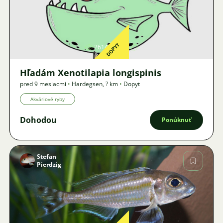
Obrázok
DOPYT
2614
3
Hľadám Xenotilapia longispinis
pred 9 mesiacmi
•
Hardegsen
,
? km
•
Dopyt
Akváriové ryby
Dohodou
Ponúknuť
Stefan
Pierdzig
Obrázok