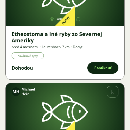
Obrázok
DOPYT
1486
1
Etheostoma a iné ryby zo Severnej
Ameriky
pred 4 mesiacmi
•
Leutenbach
,
? km
•
Dopyt
Akváriové ryby
Dohodou
Ponúknuť
Michael
MH
Hein
Obrázok