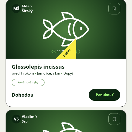
Milan
MŠ
Široký
Obrázok
DOPYT
1179
Glossolepis incissus
pred 1 rokom
•
Jamolice
,
? km
•
Dopyt
Akváriové ryby
Dohodou
Ponúknuť
Vladimír
VS
Srp