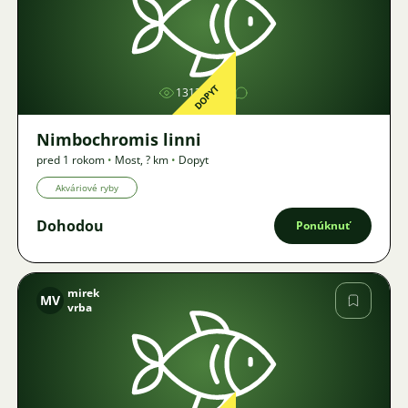
Obrázok
DOPYT
1313
Nimbochromis linni
pred 1 rokom
•
Most
,
? km
•
Dopyt
Akváriové ryby
Dohodou
Ponúknuť
mirek
MV
vrba
Obrázok