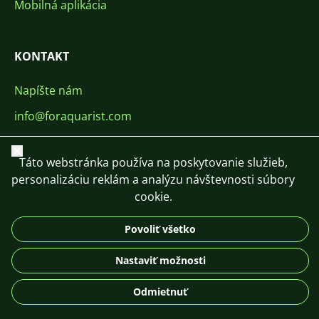
Mobilná aplikácia
KONTAKT
Napíšte nám
info@foraquarist.com
+420 603 449 602
Zavrieť
Táto webstránka používa na poskytovanie služieb,
personalizáciu reklám a analýzu návštevnosti súbory
cookie.
Povoliť všetko
CS
SK
EN
PL
DE
© 2026 For Aquarist
Nastaviť možnosti
Odmietnuť