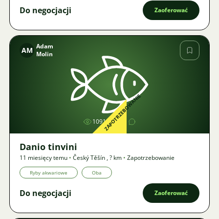
Do negocjacji
Zaoferować
Adam
AM
Molin
Zdjęcie
ZAPOTRZEBOWANIE
1091
2
Danio tinvini
11 miesięcy temu
•
Český Těšín
,
? km
•
Zapotrzebowanie
Ryby akwariowe
Oba
Do negocjacji
Zaoferować