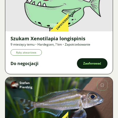
Zdjęcie
ZAPOTRZEBOWANIE
2599
3
Szukam Xenotilapia longispinis
9 miesięcy temu
•
Hardegsen
,
? km
•
Zapotrzebowanie
Ryby akwariowe
Do negocjacji
Zaoferować
Stefan
Pierdzig
Zdjęcie