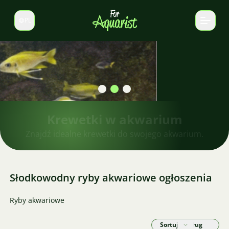
PL
Zmień język
Krewetki w akwarium
Znajdź idealne krewetki do swojego akwarium.
Słodkowodny ryby akwariowe ogłoszenia
Ryby akwariowe
Sortuj według