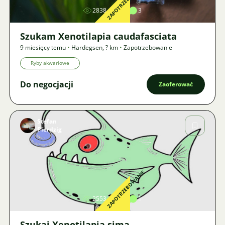
ZAPOTRZEBOWANIE
2838
4
3
Szukam Xenotilapia caudafasciata
9 miesięcy temu
•
Hardegsen
,
? km
•
Zapotrzebowanie
Ryby akwariowe
Do negocjacji
Zaoferować
Stefan
Pierdzig
Zdjęcie
ZAPOTRZEBOWANIE
2553
2
1
Szukaj Xenotilapia sima