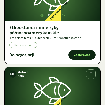
Zdjęcie
ZAPOTRZEBOWANIE
1472
1
Etheostoma i inne ryby
północnoamerykańskie
4 miesiące temu
•
Leutenbach
,
? km
•
Zapotrzebowanie
Ryby akwariowe
Do negocjacji
Zaoferować
Michael
MH
Hein
Zdjęcie
ZAPOTRZEBOWANIE