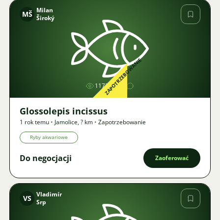
Milan
MŠ
Široký
Zdjęcie
ZAPOTRZEBOWANIE
1172
Glossolepis incissus
1 rok temu
•
Jamolice
,
? km
•
Zapotrzebowanie
Ryby akwariowe
Do negocjacji
Zaoferować
Vladimír
VS
Srp