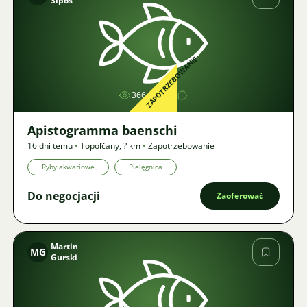
Šípoš
Zdjęcie
ZAPOTRZEBOWANIE
366
1
Apistogramma baenschi
16 dni temu
•
Topoľčany
,
? km
•
Zapotrzebowanie
Ryby akwariowe
Pielęgnica
Do negocjacji
Zaoferować
Martin
MG
Gurski