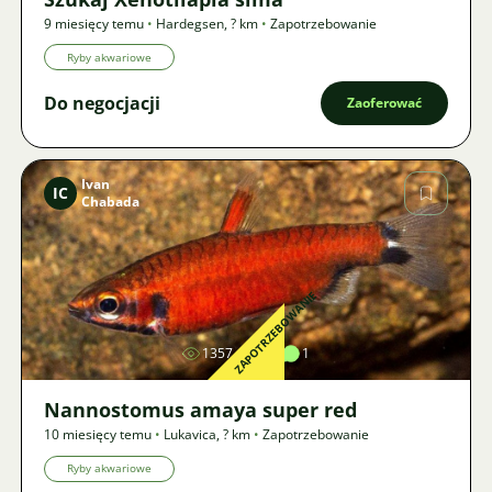
9 miesięcy temu
•
Hardegsen
,
? km
•
Zapotrzebowanie
Ryby akwariowe
Do negocjacji
Zaoferować
Ivan
IC
Chabada
Zdjęcie
ZAPOTRZEBOWANIE
1357
1
1
Nannostomus amaya super red
10 miesięcy temu
•
Lukavica
,
? km
•
Zapotrzebowanie
Ryby akwariowe