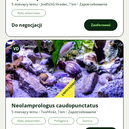
5 miesięcy temu
•
Jindřichů Hradec
,
? km
•
Zapotrzebowanie
Ryby akwariowe
Do negocjacji
Zaoferować
Vladimír
VD
Dvořák
Zdjęcie
ZAPOTRZEBOWANIE
815
Neolamprologus caudopunctatus
5 miesięcy temu
•
Tvořihráz
,
? km
•
Zapotrzebowanie
Ryby akwariowe
Pielęgnica
Samica