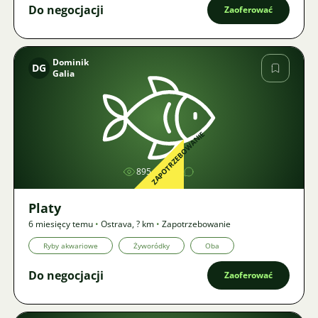
Do negocjacji
Zaoferować
Dominik
DG
Galia
Zdjęcie
ZAPOTRZEBOWANIE
895
1
Platy
6 miesięcy temu
•
Ostrava
,
? km
•
Zapotrzebowanie
Ryby akwariowe
Żyworódky
Oba
Do negocjacji
Zaoferować