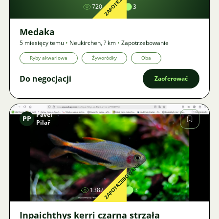
720
2
3
Medaka
5 miesięcy temu
•
Neukirchen
,
? km
•
Zapotrzebowanie
Ryby akwariowe
Żyworódky
Oba
Do negocjacji
Zaoferować
Pavel
PP
Pilař
Zdjęcie
ZAPOTRZEBOWANIE
1382
1
3
Inpaichthys kerri czarna strzała