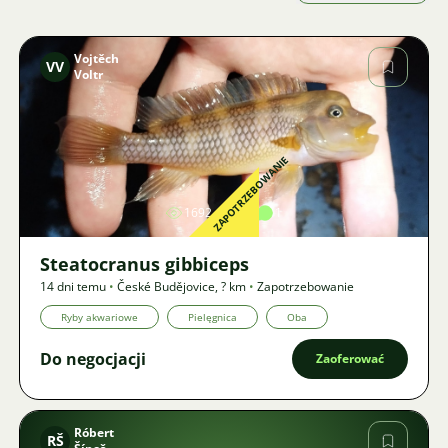
Vojtěch
VV
Voltr
Zdjęcie
ZAPOTRZEBOWANIE
1692
3
1
Steatocranus gibbiceps
14 dni temu
•
České Budějovice
,
? km
•
Zapotrzebowanie
Ryby akwariowe
Pielęgnica
Oba
Do negocjacji
Zaoferować
Róbert
RŠ