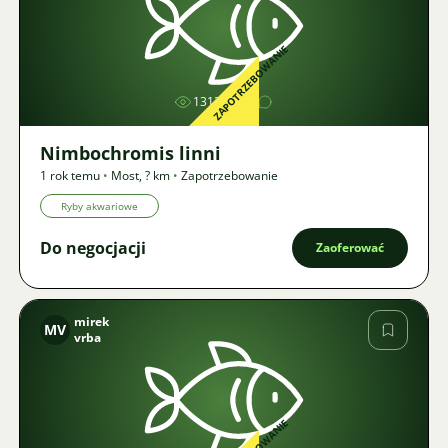
Zdjęcie
ZAPOTRZEBOWANIE
1313
Nimbochromis linni
1 rok temu
•
Most
,
? km
•
Zapotrzebowanie
Ryby akwariowe
Do negocjacji
Zaoferować
mirek
MV
vrba
Zdjęcie