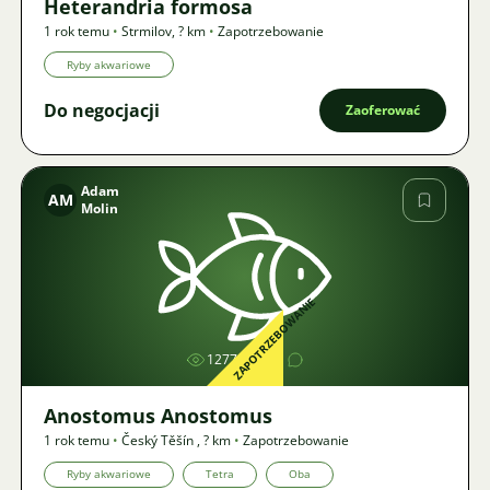
Heterandria formosa
1 rok temu
•
Strmilov
,
? km
•
Zapotrzebowanie
Ryby akwariowe
Do negocjacji
Zaoferować
Adam
AM
Molin
Zdjęcie
ZAPOTRZEBOWANIE
1277
1
Anostomus Anostomus
1 rok temu
•
Český Těšín
,
? km
•
Zapotrzebowanie
Ryby akwariowe
Tetra
Oba