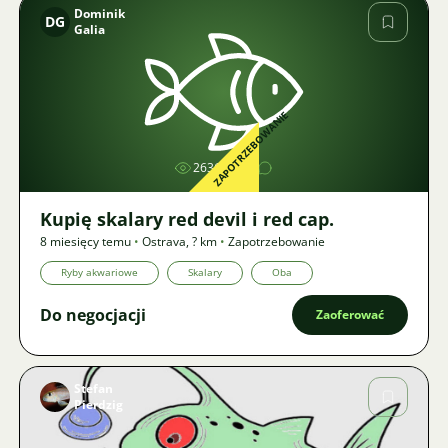
Dominik
DG
Galia
Zdjęcie
ZAPOTRZEBOWANIE
2636
Kupię skalary red devil i red cap.
8 miesięcy temu
•
Ostrava
,
? km
•
Zapotrzebowanie
Ryby akwariowe
Skalary
Oba
Do negocjacji
Zaoferować
Stefan
Pierdzig