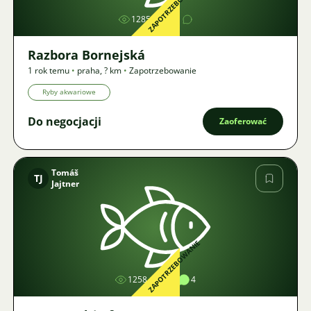
ZAPOTRZEBOWANIE
1285
1
Razbora Bornejská
1 rok temu
•
praha
,
? km
•
Zapotrzebowanie
Ryby akwariowe
Do negocjacji
Zaoferować
Tomáš
TJ
Jajtner
Zdjęcie
ZAPOTRZEBOWANIE
1258
1
4