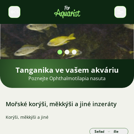
CS
Select language
Tanganika ve vašem akváriu
Poznejte Ophthalmotilapia nasuta
Mořské korýši, měkkýši a jiné inzeráty
Korýši, měkkýši a jiné
Seřadit podle