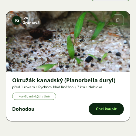
Iva
IG
Gruntová
Obrázek
1721
1
Okružák kanadský (Planorbella duryi)
před 1 rokem
•
Rychnov Nad Kněžnou
,
? km
•
Nabídka
Korýši, měkkýši a jiné
Dohodou
Chci koupit